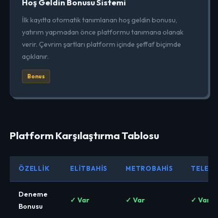
Hoş Geldin Bonusu Sistemi
İlk kayıtta otomatik tanımlanan hoş geldin bonusu,
yatırım yapmadan önce platformu tanımana olanak
verir. Çevrim şartları platform içinde şeffaf biçimde
açıklanır.
Bonus
Platform Karşılaştırma Tablosu
ÖZELLIK
ELITBAHIS
METROBAHIS
TELEB
Deneme
✓ Var
✓ Var
✓ Var
Bonusu