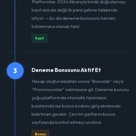
Platformlar, 2024 itibarıyla kimlik doğrulamayı
kayıt anında değil ilk para çekme talebinde
istiyor — bu da deneme bonusunu hemen
kullanmana olanak tanır.
Kayıt
Deneme Bonusunu Aktif Et
3
Hesap oluşturulduktan sonra "Bonuslar" veya
"Promosyonlar" sekmesine git. Deneme bonusu
çoğu platformda otomatik tanımlanır;
bazılarında ise bonus kodunu giriş ekranında
belirtmen gerekir. Çevrim şartlarını bonus
sayfasında kontrol etmeyi unutma.
Bonus