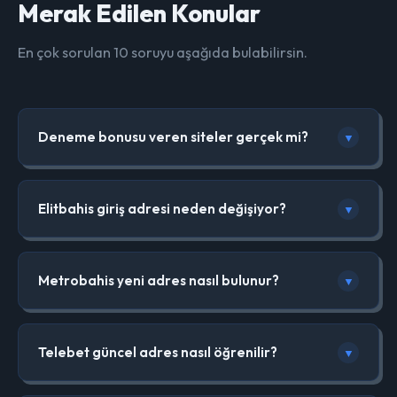
Merak Edilen Konular
En çok sorulan 10 soruyu aşağıda bulabilirsin.
Deneme bonusu veren siteler gerçek mi?
▼
Evet. Deneme bonusu sistemi, platformların yeni
kullanıcıları tanımak için uyguladığı teknik bir teşvik
Elitbahis giriş adresi neden değişiyor?
▼
mekanizmasıdır. Gerçek bakiye olarak tanımlanır; çevrim
şartlarını tamamladıktan sonra para çekme talebine
Adres değişiklikleri teknik altyapı güncellemeleri veya
açılır.
bölgesel yönlendirme ayarlarından kaynaklanır. Bu
Metrobahis yeni adres nasıl bulunur?
▼
sayfadaki "Güncel Adrese Eriş" butonu her zaman aktif
bağlantıyı gösterir.
Bu sayfanın "Güncel Adres" bölümündeki bağlantı
Metrobahis yeni adresine yönlendirir. Arama
Telebet güncel adres nasıl öğrenilir?
▼
motorlarında arama yapmak yerine doğrudan bu
sayfayı kullanman daha güvenlidir.
Telebet güncel erişim bilgisi bu sayfada düzenli olarak