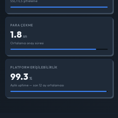
SSL/TLS şifreleme
PARA ÇEKME
1.8
sn
Ortalama onay süresi
PLATFORM ERIŞILEBILIRLIK
99.3
%
Aylık uptime — son 12 ay ortalaması