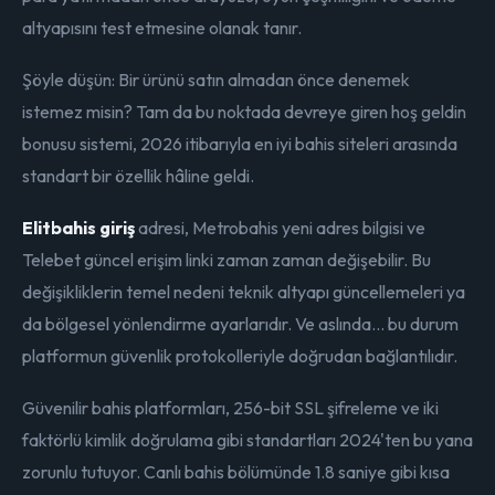
altyapısını test etmesine olanak tanır.
Şöyle düşün: Bir ürünü satın almadan önce denemek
istemez misin? Tam da bu noktada devreye giren hoş geldin
bonusu sistemi, 2026 itibarıyla en iyi bahis siteleri arasında
standart bir özellik hâline geldi.
Elitbahis giriş
adresi, Metrobahis yeni adres bilgisi ve
Telebet güncel erişim linki zaman zaman değişebilir. Bu
değişikliklerin temel nedeni teknik altyapı güncellemeleri ya
da bölgesel yönlendirme ayarlarıdır. Ve aslında... bu durum
platformun güvenlik protokolleriyle doğrudan bağlantılıdır.
Güvenilir bahis platformları, 256-bit SSL şifreleme ve iki
faktörlü kimlik doğrulama gibi standartları 2024'ten bu yana
zorunlu tutuyor. Canlı bahis bölümünde 1.8 saniye gibi kısa