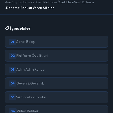
Ana Sayfa
Bahis Rehberi
Platform Özellikleri
Nasıl Kullanılır
Deneme Bonusu Veren Siteler
📋 İçindekiler
Genel Bakış
01
Platform Özellikleri
02
Adım Adım Rehber
03
Güven & Güvenlik
04
Sık Sorulan Sorular
05
Video Rehber
06