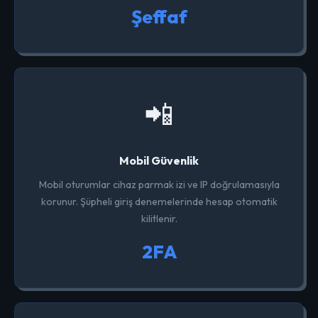
Şeffaf
📲
Mobil Güvenlik
Mobil oturumlar cihaz parmak izi ve IP doğrulamasıyla
korunur. Şüpheli giriş denemelerinde hesap otomatik
kilitlenir.
2FA