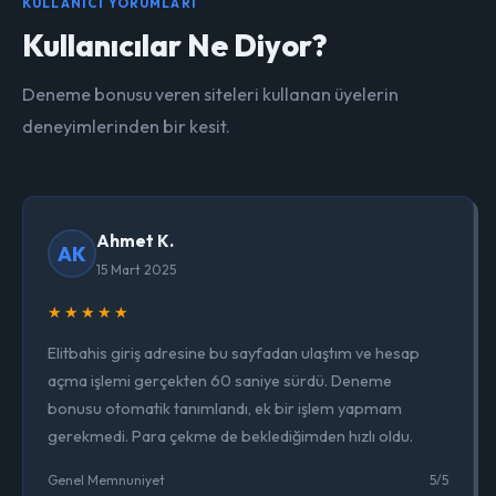
KULLANICI YORUMLARI
Kullanıcılar Ne Diyor?
Deneme bonusu veren siteleri kullanan üyelerin
deneyimlerinden bir kesit.
Ahmet K.
AK
15 Mart 2025
★★★★★
Elitbahis giriş adresine bu sayfadan ulaştım ve hesap
açma işlemi gerçekten 60 saniye sürdü. Deneme
bonusu otomatik tanımlandı, ek bir işlem yapmam
gerekmedi. Para çekme de beklediğimden hızlı oldu.
Genel Memnuniyet
5/5