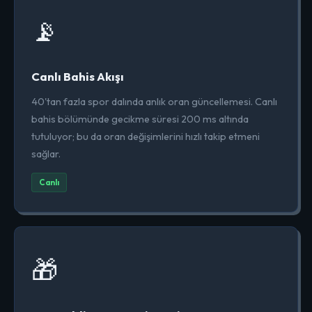
📡
Canlı Bahis Akışı
40'tan fazla spor dalında anlık oran güncellemesi. Canlı
bahis bölümünde gecikme süresi 200 ms altında
tutuluyor; bu da oran değişimlerini hızlı takip etmeni
sağlar.
Canlı
🎁