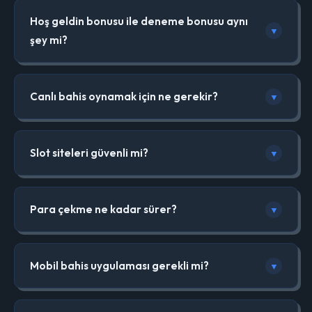
güncellenir. Sayfayı yer imlerine ekleyerek her zaman
Hoş geldin bonusu ile deneme bonusu aynı
▼
doğru adrese ulaşabilirsin.
şey mi?
Hoş geldin bonusu genellikle ilk yatırımın belirli bir
yüzdesi olarak verilir. Deneme bonusu ise yatırım şartı
Canlı bahis oynamak için ne gerekir?
▼
olmaksızın tanımlanan bakiyedir. İkisi farklı
mekanizmalar olmakla birlikte bazı platformlar her
Kayıtlı bir hesap ve minimum bakiye yeterlidir. Canlı
ikisini birlikte sunar.
bahis bölümünde 40'tan fazla spor dalında anlık oran
Slot siteleri güvenli mi?
▼
takibi yapılabilir. Stabil bir internet bağlantısı, 200 ms
altında gecikme için önerilir.
256-bit SSL şifreleme kullanan ve şeffaf RTP oranları
yayınlayan slot siteleri teknik açıdan güvenlidir. RTP oranı
Para çekme ne kadar sürer?
▼
%94 altında olan oyunları tercih etmemek genel bir
kullanıcı tercihi.
Ortalama onay süresi 1.8 saniyedir. Banka havalesi
işlemlerinde bankanın kendi işlem süresi eklenir; bu 1–3 iş
Mobil bahis uygulaması gerekli mi?
▼
günü olabilir. Kripto ve e-cüzdan ödemeleri genellikle
aynı gün tamamlanır.
Hayır. Tüm platformlar mobil tarayıcı üzerinden tam