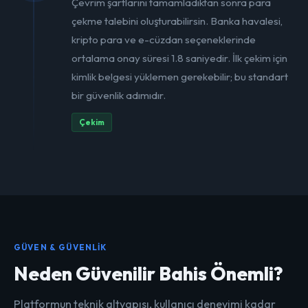
Çevrim şartlarını tamamladıktan sonra para
çekme talebini oluşturabilirsin. Banka havalesi,
kripto para ve e-cüzdan seçeneklerinde
ortalama onay süresi 1.8 saniyedir. İlk çekim için
kimlik belgesi yüklemen gerekebilir; bu standart
bir güvenlik adımıdır.
Çekim
GÜVEN & GÜVENLIK
Neden Güvenilir Bahis Önemli?
Platformun teknik altyapısı, kullanıcı deneyimi kadar