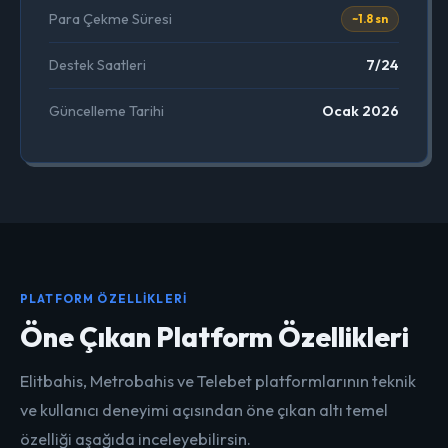
Para Çekme Süresi
~1.8 sn
Destek Saatleri
7/24
Güncelleme Tarihi
Ocak 2026
PLATFORM ÖZELLIKLERI
Öne Çıkan Platform Özellikleri
Elitbahis, Metrobahis ve Telebet platformlarının teknik
ve kullanıcı deneyimi açısından öne çıkan altı temel
özelliği aşağıda inceleyebilirsin.