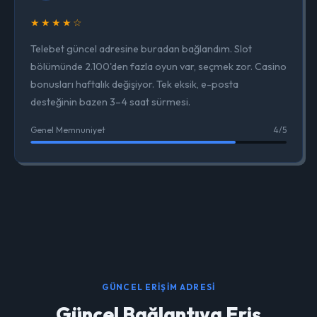
★★★★☆
Telebet güncel adresine buradan bağlandım. Slot
bölümünde 2.100'den fazla oyun var, seçmek zor. Casino
bonusları haftalık değişiyor. Tek eksik, e-posta
desteğinin bazen 3–4 saat sürmesi.
Genel Memnuniyet
4/5
GÜNCEL ERIŞIM ADRESI
Güncel Bağlantıya Eriş