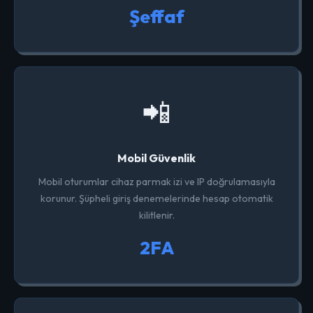
Şeffaf
📲
Mobil Güvenlik
Mobil oturumlar cihaz parmak izi ve IP doğrulamasıyla
korunur. Şüpheli giriş denemelerinde hesap otomatik
kilitlenir.
2FA