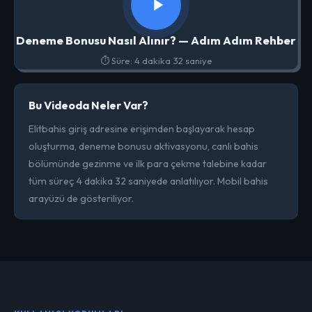
Deneme Bonusu Nasıl Alınır? — Adım Adım Rehber
⏱ Süre: 4 dakika 32 saniye
Bu Videoda Neler Var?
Elitbahis giriş adresine erişimden başlayarak hesap
oluşturma, deneme bonusu aktivasyonu, canlı bahis
bölümünde gezinme ve ilk para çekme talebine kadar
tüm süreç 4 dakika 32 saniyede anlatılıyor. Mobil bahis
arayüzü de gösteriliyor.