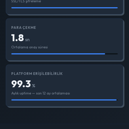
SSL/TLS şifreleme
PARA ÇEKME
1.8
sn
Ortalama onay süresi
PLATFORM ERIŞILEBILIRLIK
99.3
%
Aylık uptime — son 12 ay ortalaması