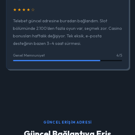
★★★★☆
Telebet güncel adresine buradan bağlandım. Slot
bölümünde 2.100'den fazla oyun var, seçmek zor. Casino
bonusları haftalık değişiyor. Tek eksik, e-posta
desteğinin bazen 3–4 saat sürmesi.
Genel Memnuniyet
4/5
GÜNCEL ERIŞIM ADRESI
Güncel Bağlantıya Eriş