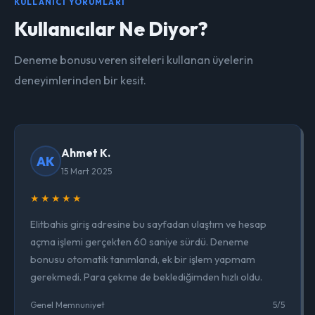
KULLANICI YORUMLARI
Kullanıcılar Ne Diyor?
Deneme bonusu veren siteleri kullanan üyelerin
deneyimlerinden bir kesit.
Ahmet K.
AK
15 Mart 2025
★★★★★
Elitbahis giriş adresine bu sayfadan ulaştım ve hesap
açma işlemi gerçekten 60 saniye sürdü. Deneme
bonusu otomatik tanımlandı, ek bir işlem yapmam
gerekmedi. Para çekme de beklediğimden hızlı oldu.
Genel Memnuniyet
5/5