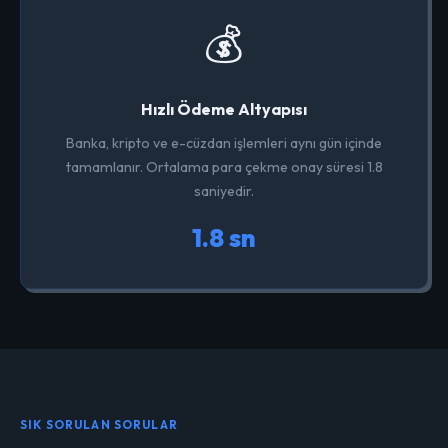
💰
Hızlı Ödeme Altyapısı
Banka, kripto ve e-cüzdan işlemleri aynı gün içinde
tamamlanır. Ortalama para çekme onay süresi 1.8
saniyedir.
1.8 sn
SIK SORULAN SORULAR