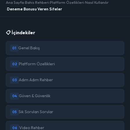
Ana Sayfa
Bahis Rehberi
Platform Özellikleri
Nasıl Kullanılır
Deneme Bonusu Veren Siteler
📋 İçindekiler
Genel Bakış
01
Platform Özellikleri
02
Adım Adım Rehber
03
Güven & Güvenlik
04
Sık Sorulan Sorular
05
Video Rehber
06