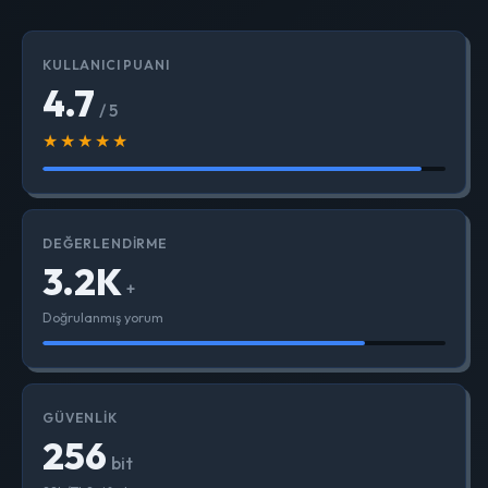
KULLANICI PUANI
4.7
/ 5
★★★★★
DEĞERLENDIRME
3.2K
+
Doğrulanmış yorum
GÜVENLIK
256
bit