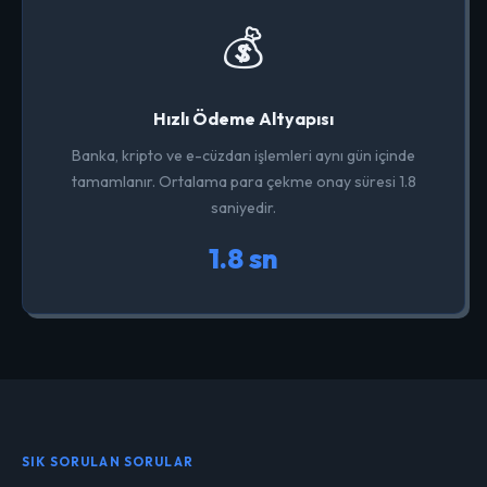
💰
Hızlı Ödeme Altyapısı
Banka, kripto ve e-cüzdan işlemleri aynı gün içinde
tamamlanır. Ortalama para çekme onay süresi 1.8
saniyedir.
1.8 sn
SIK SORULAN SORULAR