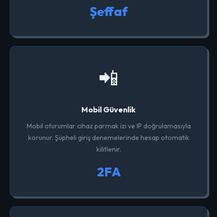
Şeffaf
📲
Mobil Güvenlik
Mobil oturumlar cihaz parmak izi ve IP doğrulamasıyla
korunur. Şüpheli giriş denemelerinde hesap otomatik
kilitlenir.
2FA