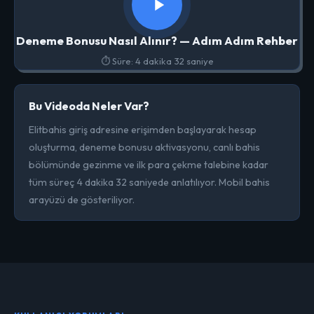
Deneme Bonusu Nasıl Alınır? — Adım Adım Rehber
⏱ Süre: 4 dakika 32 saniye
Bu Videoda Neler Var?
Elitbahis giriş adresine erişimden başlayarak hesap
oluşturma, deneme bonusu aktivasyonu, canlı bahis
bölümünde gezinme ve ilk para çekme talebine kadar
tüm süreç 4 dakika 32 saniyede anlatılıyor. Mobil bahis
arayüzü de gösteriliyor.