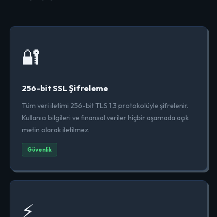
🔐
256-bit SSL Şifreleme
Tüm veri iletimi 256-bit TLS 1.3 protokolüyle şifrelenir.
Kullanıcı bilgileri ve finansal veriler hiçbir aşamada açık
metin olarak iletilmez.
Güvenlik
⚡