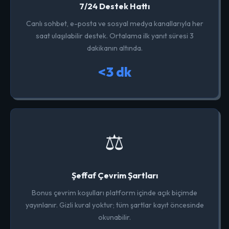
7/24 Destek Hattı
Canlı sohbet, e-posta ve sosyal medya kanallarıyla her
saat ulaşılabilir destek. Ortalama ilk yanıt süresi 3
dakikanın altında.
<3 dk
⚖️
Şeffaf Çevrim Şartları
Bonus çevrim koşulları platform içinde açık biçimde
yayınlanır. Gizli kural yoktur; tüm şartlar kayıt öncesinde
okunabilir.