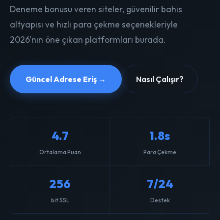
Deneme bonusu veren siteler, güvenilir bahis
altyapısı ve hızlı para çekme seçenekleriyle
2026'nın öne çıkan platformları burada.
Güncel Adrese Eriş →
Nasıl Çalışır?
4.7
1.8s
Ortalama Puan
Para Çekme
256
7/24
bit SSL
Destek