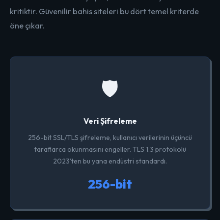
kritiktir. Güvenilir bahis siteleri bu dört temel kriterde
öne çıkar.
🛡️
Veri Şifreleme
256-bit SSL/TLS şifreleme, kullanıcı verilerinin üçüncü
taraflarca okunmasını engeller. TLS 1.3 protokolü
2023'ten bu yana endüstri standardı.
256-bit