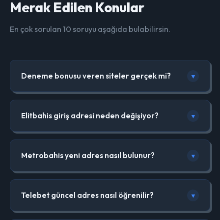
Merak Edilen Konular
En çok sorulan 10 soruyu aşağıda bulabilirsin.
Deneme bonusu veren siteler gerçek mi?
▼
Evet. Deneme bonusu sistemi, platformların yeni
kullanıcıları tanımak için uyguladığı teknik bir teşvik
Elitbahis giriş adresi neden değişiyor?
▼
mekanizmasıdır. Gerçek bakiye olarak tanımlanır; çevrim
şartlarını tamamladıktan sonra para çekme talebine
Adres değişiklikleri teknik altyapı güncellemeleri veya
açılır.
bölgesel yönlendirme ayarlarından kaynaklanır. Bu
Metrobahis yeni adres nasıl bulunur?
▼
sayfadaki "Güncel Adrese Eriş" butonu her zaman aktif
bağlantıyı gösterir.
Bu sayfanın "Güncel Adres" bölümündeki bağlantı
Metrobahis yeni adresine yönlendirir. Arama
Telebet güncel adres nasıl öğrenilir?
▼
motorlarında arama yapmak yerine doğrudan bu
sayfayı kullanman daha güvenlidir.
Telebet güncel erişim bilgisi bu sayfada düzenli olarak