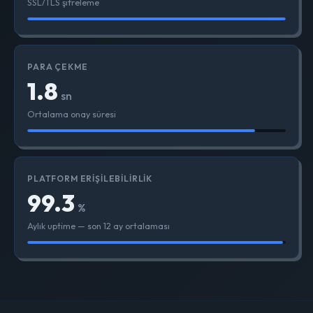
SSL/TLS şifreleme
PARA ÇEKME
1.8
sn
Ortalama onay süresi
PLATFORM ERIŞILEBILIRLIK
99.3
%
Aylık uptime — son 12 ay ortalaması