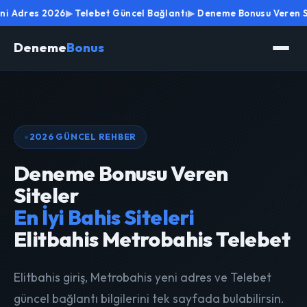
es 2026
Telebet Güncel Bağlantı
Deneme Bonusu Veren Siteler
Deneme
Bonus
2026 GÜNCEL REHBER
Deneme Bonusu Veren
Siteler
En İyi Bahis Siteleri
Elitbahis Metrobahis Telebet
Elitbahis giriş, Metrobahis yeni adres ve Telebet
güncel bağlantı bilgilerini tek sayfada bulabilirsin.