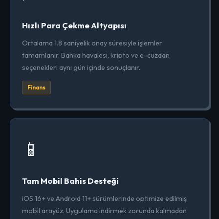
Hızlı Para Çekme Altyapısı
Ortalama 1.8 saniyelik onay süresiyle işlemler
tamamlanır. Banka havalesi, kripto ve e-cüzdan
seçenekleri aynı gün içinde sonuçlanır.
Finans
📱
Tam Mobil Bahis Desteği
iOS 16+ ve Android 11+ sürümlerinde optimize edilmiş
mobil arayüz. Uygulama indirmek zorunda kalmadan