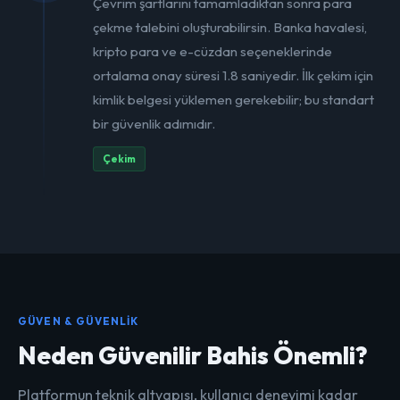
Çevrim şartlarını tamamladıktan sonra para
çekme talebini oluşturabilirsin. Banka havalesi,
kripto para ve e-cüzdan seçeneklerinde
ortalama onay süresi 1.8 saniyedir. İlk çekim için
kimlik belgesi yüklemen gerekebilir; bu standart
bir güvenlik adımıdır.
Çekim
GÜVEN & GÜVENLIK
Neden Güvenilir Bahis Önemli?
Platformun teknik altyapısı, kullanıcı deneyimi kadar