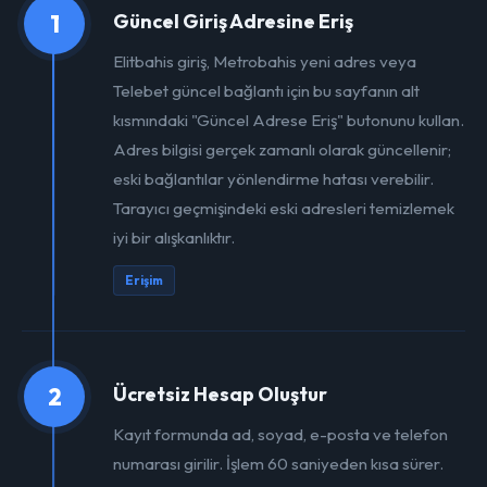
Güncel Giriş Adresine Eriş
1
Elitbahis giriş, Metrobahis yeni adres veya
Telebet güncel bağlantı için bu sayfanın alt
kısmındaki "Güncel Adrese Eriş" butonunu kullan.
Adres bilgisi gerçek zamanlı olarak güncellenir;
eski bağlantılar yönlendirme hatası verebilir.
Tarayıcı geçmişindeki eski adresleri temizlemek
iyi bir alışkanlıktır.
Erişim
Ücretsiz Hesap Oluştur
2
Kayıt formunda ad, soyad, e-posta ve telefon
numarası girilir. İşlem 60 saniyeden kısa sürer.