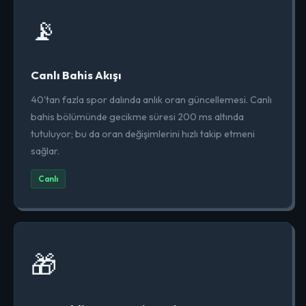
📡
Canlı Bahis Akışı
40'tan fazla spor dalında anlık oran güncellemesi. Canlı
bahis bölümünde gecikme süresi 200 ms altında
tutuluyor; bu da oran değişimlerini hızlı takip etmeni
sağlar.
Canlı
🎁