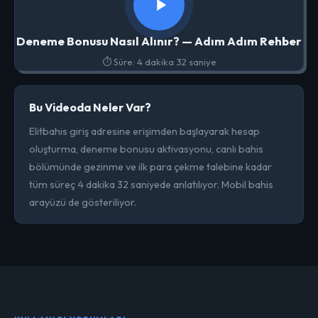
Deneme Bonusu Nasıl Alınır? — Adım Adım Rehber
⏱ Süre: 4 dakika 32 saniye
Bu Videoda Neler Var?
Elitbahis giriş adresine erişimden başlayarak hesap
oluşturma, deneme bonusu aktivasyonu, canlı bahis
bölümünde gezinme ve ilk para çekme talebine kadar
tüm süreç 4 dakika 32 saniyede anlatılıyor. Mobil bahis
arayüzü de gösteriliyor.