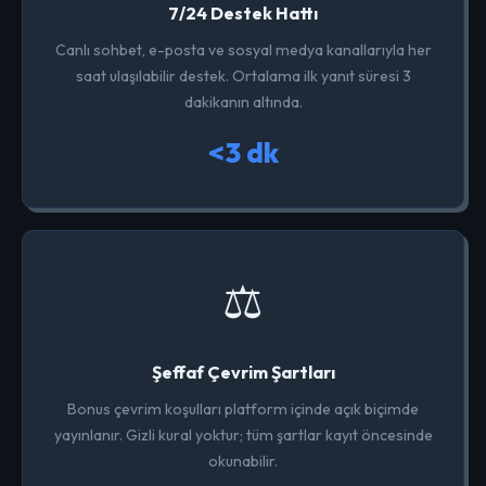
7/24 Destek Hattı
Canlı sohbet, e-posta ve sosyal medya kanallarıyla her
saat ulaşılabilir destek. Ortalama ilk yanıt süresi 3
dakikanın altında.
<3 dk
⚖️
Şeffaf Çevrim Şartları
Bonus çevrim koşulları platform içinde açık biçimde
yayınlanır. Gizli kural yoktur; tüm şartlar kayıt öncesinde
okunabilir.