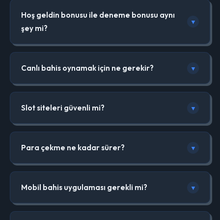
güncellenir. Sayfayı yer imlerine ekleyerek her zaman
Hoş geldin bonusu ile deneme bonusu aynı
▼
doğru adrese ulaşabilirsin.
şey mi?
Hoş geldin bonusu genellikle ilk yatırımın belirli bir
yüzdesi olarak verilir. Deneme bonusu ise yatırım şartı
Canlı bahis oynamak için ne gerekir?
▼
olmaksızın tanımlanan bakiyedir. İkisi farklı
mekanizmalar olmakla birlikte bazı platformlar her
Kayıtlı bir hesap ve minimum bakiye yeterlidir. Canlı
ikisini birlikte sunar.
bahis bölümünde 40'tan fazla spor dalında anlık oran
Slot siteleri güvenli mi?
▼
takibi yapılabilir. Stabil bir internet bağlantısı, 200 ms
altında gecikme için önerilir.
256-bit SSL şifreleme kullanan ve şeffaf RTP oranları
yayınlayan slot siteleri teknik açıdan güvenlidir. RTP oranı
Para çekme ne kadar sürer?
▼
%94 altında olan oyunları tercih etmemek genel bir
kullanıcı tercihi.
Ortalama onay süresi 1.8 saniyedir. Banka havalesi
işlemlerinde bankanın kendi işlem süresi eklenir; bu 1–3 iş
Mobil bahis uygulaması gerekli mi?
▼
günü olabilir. Kripto ve e-cüzdan ödemeleri genellikle
aynı gün tamamlanır.
Hayır. Tüm platformlar mobil tarayıcı üzerinden tam