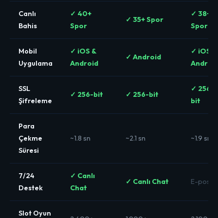
Canlı
✓ 40+
✓ 38+
✓ 35+ Spor
Bahis
Spor
Spor
Mobil
✓ iOS &
✓ iOS &
✓ Android
Uygulama
Android
Androi
SSL
✓ 256-
✓ 256-bit
✓ 256-bit
Şifreleme
bit
Para
Çekme
~1.8 sn
~2.1 sn
~1.9 sn
Süresi
7/24
✓ Canlı
✓ Canlı Chat
E-posta
Destek
Chat
Slot Oyun