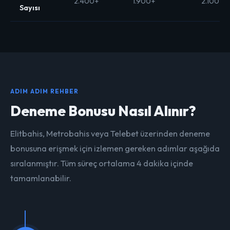
2.400+
1.900+
2.100+
Sayısı
ADIM ADIM REHBER
Deneme Bonusu Nasıl Alınır?
Elitbahis, Metrobahis veya Telebet üzerinden deneme
bonusuna erişmek için izlemen gereken adımlar aşağıda
sıralanmıştır. Tüm süreç ortalama 4 dakika içinde
tamamlanabilir.