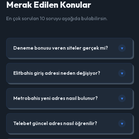
Merak Edilen Konular
En çok sorulan 10 soruyu aşağıda bulabilirsin.
Deneme bonusu veren siteler gerçek mi?
▼
Evet. Deneme bonusu sistemi, platformların yeni
kullanıcıları tanımak için uyguladığı teknik bir teşvik
Elitbahis giriş adresi neden değişiyor?
▼
mekanizmasıdır. Gerçek bakiye olarak tanımlanır; çevrim
şartlarını tamamladıktan sonra para çekme talebine
Adres değişiklikleri teknik altyapı güncellemeleri veya
açılır.
bölgesel yönlendirme ayarlarından kaynaklanır. Bu
Metrobahis yeni adres nasıl bulunur?
▼
sayfadaki "Güncel Adrese Eriş" butonu her zaman aktif
bağlantıyı gösterir.
Bu sayfanın "Güncel Adres" bölümündeki bağlantı
Metrobahis yeni adresine yönlendirir. Arama
Telebet güncel adres nasıl öğrenilir?
▼
motorlarında arama yapmak yerine doğrudan bu
sayfayı kullanman daha güvenlidir.
Telebet güncel erişim bilgisi bu sayfada düzenli olarak