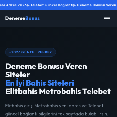
res 2026
Telebet Güncel Bağlantı
Deneme Bonusu Veren Sitele
Deneme
Bonus
2026 GÜNCEL REHBER
Deneme Bonusu Veren
Siteler
En İyi Bahis Siteleri
Elitbahis Metrobahis Telebet
Elitbahis giriş, Metrobahis yeni adres ve Telebet
güncel bağlantı bilgilerini tek sayfada bulabilirsin.