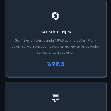
🔄
Kesintisiz Erişim
Son 12 ay ortalamasında %99.3 uptime değeri. Planlı
bakım süreleri önceden duyurulur; acil durumlarda yedek
sunucular devreye girer.
%99.3
💬