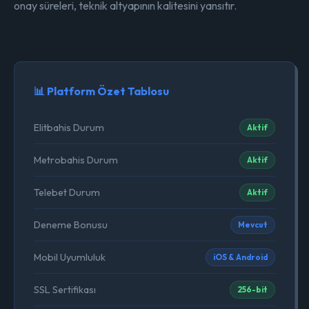
onay süreleri, teknik altyapının kalitesini yansıtır.
📊 Platform Özet Tablosu
Elitbahis Durum
Aktif
Metrobahis Durum
Aktif
Telebet Durum
Aktif
Deneme Bonusu
Mevcut
Mobil Uyumluluk
iOS & Android
SSL Sertifikası
256-bit