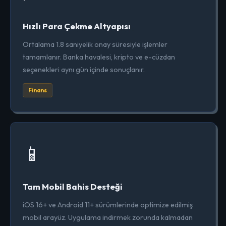
Hızlı Para Çekme Altyapısı
Ortalama 1.8 saniyelik onay süresiyle işlemler
tamamlanır. Banka havalesi, kripto ve e-cüzdan
seçenekleri aynı gün içinde sonuçlanır.
Finans
📱
Tam Mobil Bahis Desteği
iOS 16+ ve Android 11+ sürümlerinde optimize edilmiş
mobil arayüz. Uygulama indirmek zorunda kalmadan