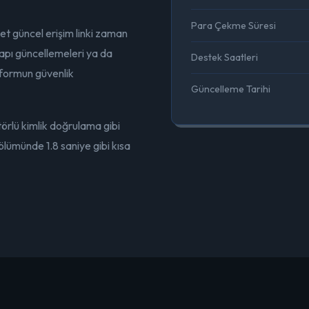
Para Çekme Süresi
et güncel erişim linki zaman
yapı güncellemeleri ya da
Destek Saatleri
tformun güvenlik
Güncelleme Tarihi
törlü kimlik doğrulama gibi
ölümünde 1.8 saniye gibi kısa