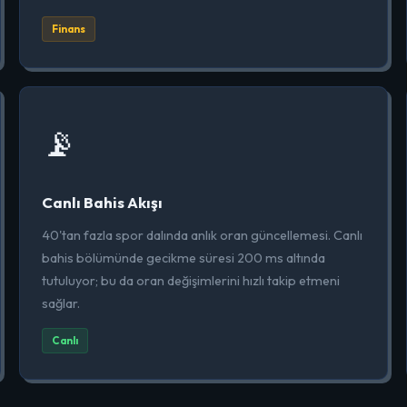
Finans
📡
Canlı Bahis Akışı
40'tan fazla spor dalında anlık oran güncellemesi. Canlı
bahis bölümünde gecikme süresi 200 ms altında
tutuluyor; bu da oran değişimlerini hızlı takip etmeni
sağlar.
Canlı