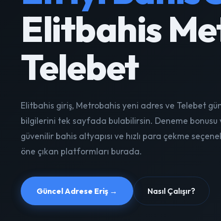
Elitbahis Me
Telebet
Elitbahis giriş, Metrobahis yeni adres ve Telebet gü
bilgilerini tek sayfada bulabilirsin. Deneme bonusu v
güvenilir bahis altyapısı ve hızlı para çekme seçene
öne çıkan platformları burada.
Güncel Adrese Eriş →
Nasıl Çalışır?