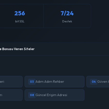
256
7/24
bit SSL
Destek
 Bonusu Veren Siteler
eri
Adım Adım Rehber
Güven &
03
04
rı
Güncel Erişim Adresi
08