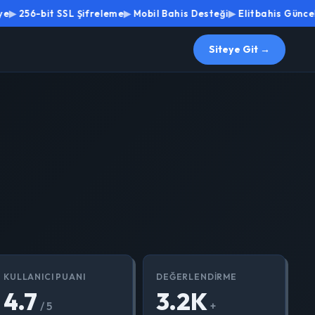
56-bit SSL Şifreleme
Mobil Bahis Desteği
Elitbahis Güncel Giri
Siteye Git →
KULLANICI PUANI
DEĞERLENDIRME
4.7
3.2K
/ 5
+