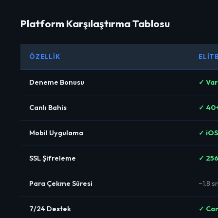
Platform Karşılaştırma Tablosu
ÖZELLIK
ELIT
Deneme Bonusu
✓ Var
Canlı Bahis
✓ 40
Mobil Uygulama
✓ iOS
SSL Şifreleme
✓ 256
Para Çekme Süresi
~1.8 s
7/24 Destek
✓ Can