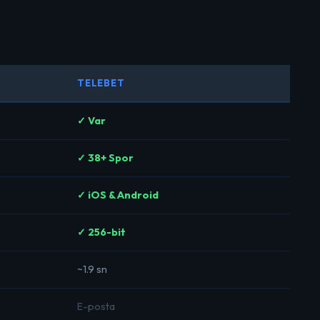
TELEBET
✓ Var
✓ 38+ Spor
✓ iOS & Android
✓ 256-bit
~1.9 sn
E-posta