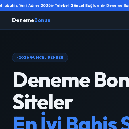
his Yeni Adres 2026
Telebet Güncel Bağlantı
Deneme Bonusu V
Deneme
Bonus
2026 GÜNCEL REHBER
Deneme Bon
Siteler
En İyi Bahis S