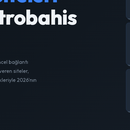
trobahis
ncel bağlantı
eren siteler,
kleriyle 2026'nın