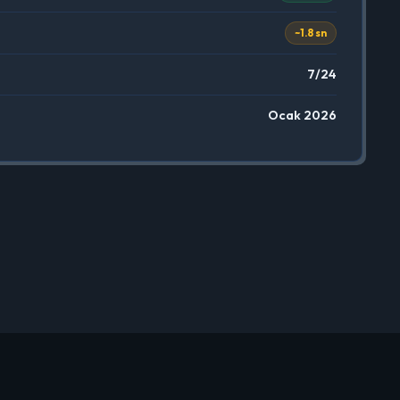
~1.8 sn
7/24
Ocak 2026