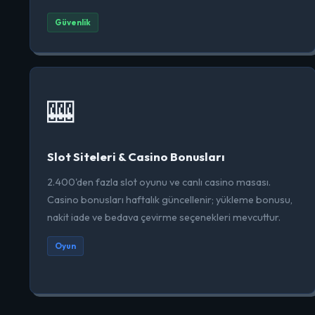
Güvenlik
🎰
Slot Siteleri & Casino Bonusları
2.400'den fazla slot oyunu ve canlı casino masası.
Casino bonusları haftalık güncellenir; yükleme bonusu,
nakit iade ve bedava çevirme seçenekleri mevcuttur.
Oyun