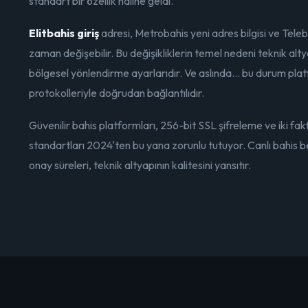
standart bir özellik hâline geldi.
Elitbahis giriş
adresi, Metrobahis yeni adres bilgisi ve Teleb
zaman değişebilir. Bu değişikliklerin temel nedeni teknik alt
bölgesel yönlendirme ayarlarıdır. Ve aslında... bu durum pla
protokolleriyle doğrudan bağlantılıdır.
Güvenilir bahis platformları, 256-bit SSL şifreleme ve iki fak
standartları 2024'ten bu yana zorunlu tutuyor. Canlı bahis b
onay süreleri, teknik altyapının kalitesini yansıtır.