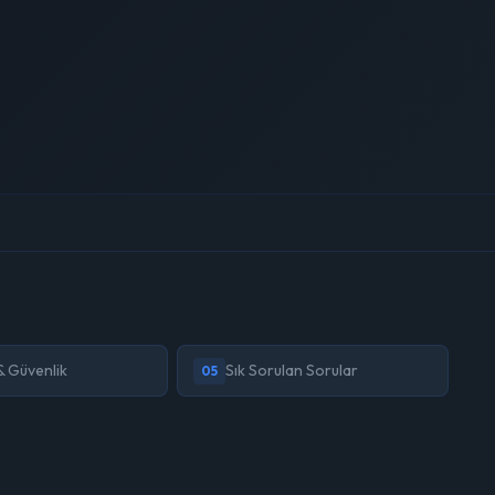
 Güvenlik
Sık Sorulan Sorular
05