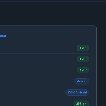
losu
Aktif
Aktif
Aktif
Mevcut
iOS & Android
256-bit