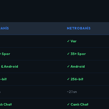
BAHIS
METROBAHIS
✓ Var
+ Spor
✓ 35+ Spor
 & Android
✓ Android
-bit
✓ 256-bit
n
~2.1 sn
lı Chat
✓ Canlı Chat