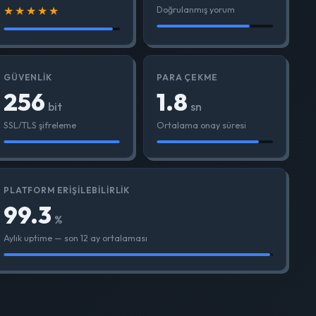
★★★★★
Doğrulanmış yorum
GÜVENLIK
PARA ÇEKME
256
1.8
bit
sn
SSL/TLS şifreleme
Ortalama onay süresi
PLATFORM ERIŞILEBILIRLIK
99.3
%
Aylık uptime — son 12 ay ortalaması