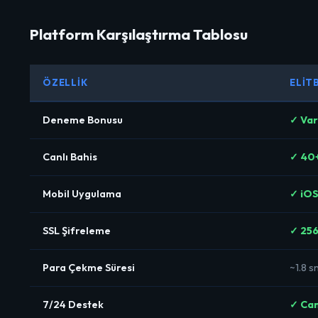
Platform Karşılaştırma Tablosu
ÖZELLIK
ELIT
Deneme Bonusu
✓ Var
Canlı Bahis
✓ 40
Mobil Uygulama
✓ iOS
SSL Şifreleme
✓ 256
Para Çekme Süresi
~1.8 s
7/24 Destek
✓ Can