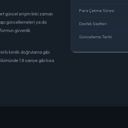
Para Çekme Süresi
et güncel erişim linki zaman
yapı güncellemeleri ya da
Destek Saatleri
tformun güvenlik
Güncelleme Tarihi
törlü kimlik doğrulama gibi
ölümünde 1.8 saniye gibi kısa