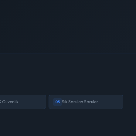
 Güvenlik
Sık Sorulan Sorular
05