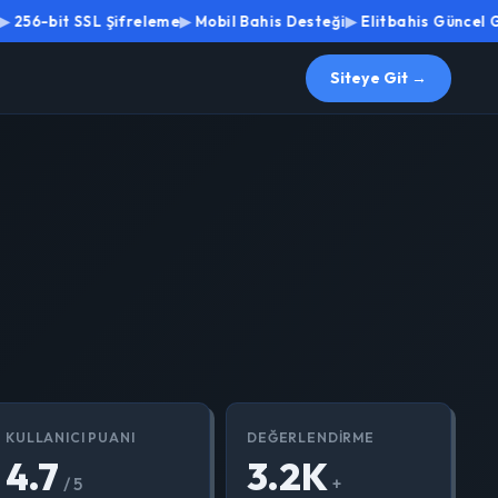
-bit SSL Şifreleme
Mobil Bahis Desteği
Elitbahis Güncel Giriş
Siteye Git →
KULLANICI PUANI
DEĞERLENDIRME
4.7
3.2K
/ 5
+