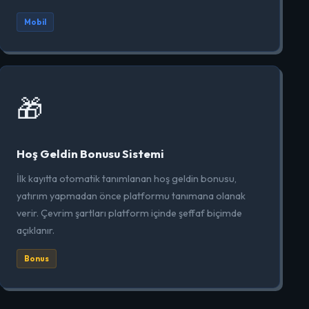
Mobil
🎁
Hoş Geldin Bonusu Sistemi
İlk kayıtta otomatik tanımlanan hoş geldin bonusu,
yatırım yapmadan önce platformu tanımana olanak
verir. Çevrim şartları platform içinde şeffaf biçimde
açıklanır.
Bonus