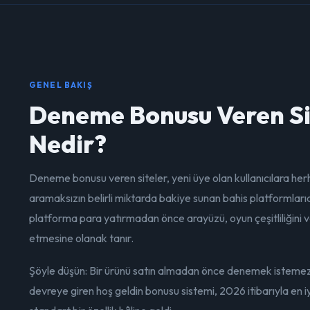
GENEL BAKIŞ
Deneme Bonusu Veren Si
Nedir?
Deneme bonusu veren siteler, yeni üye olan kullanıcılara herh
aramaksızın belirli miktarda bakiye sunan bahis platformlarıdır
platforma para yatırmadan önce arayüzü, oyun çeşitliliğini v
etmesine olanak tanır.
Şöyle düşün: Bir ürünü satın almadan önce denemek isteme
devreye giren hoş geldin bonusu sistemi, 2026 itibarıyla en iy