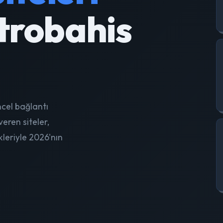
trobahis
ncel bağlantı
eren siteler,
kleriyle 2026'nın