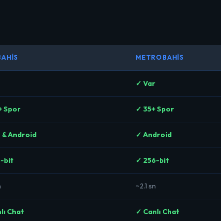
BAHIS
METROBAHIS
✓ Var
+ Spor
✓ 35+ Spor
 & Android
✓ Android
-bit
✓ 256-bit
n
~2.1 sn
lı Chat
✓ Canlı Chat