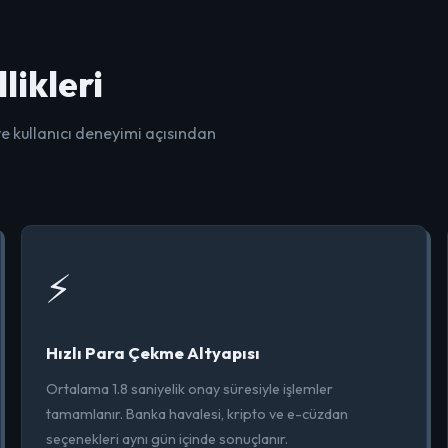
likleri
ve kullanıcı deneyimi açısından
⚡
Hızlı Para Çekme Altyapısı
Ortalama 1.8 saniyelik onay süresiyle işlemler
tamamlanır. Banka havalesi, kripto ve e-cüzdan
seçenekleri aynı gün içinde sonuçlanır.