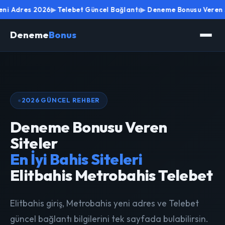
res 2026
Telebet Güncel Bağlantı
Deneme Bonusu Veren Sitele
Deneme
Bonus
2026 GÜNCEL REHBER
Deneme Bonusu Veren
Siteler
En İyi Bahis Siteleri
Elitbahis Metrobahis Telebet
Elitbahis giriş, Metrobahis yeni adres ve Telebet
güncel bağlantı bilgilerini tek sayfada bulabilirsin.