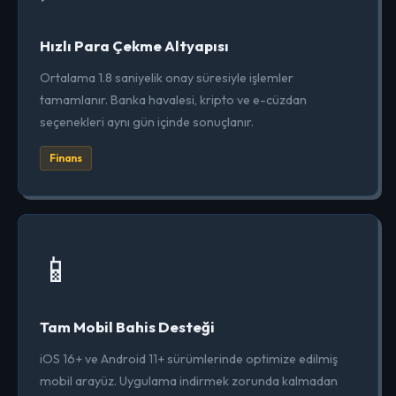
Hızlı Para Çekme Altyapısı
Ortalama 1.8 saniyelik onay süresiyle işlemler
tamamlanır. Banka havalesi, kripto ve e-cüzdan
seçenekleri aynı gün içinde sonuçlanır.
Finans
📱
Tam Mobil Bahis Desteği
iOS 16+ ve Android 11+ sürümlerinde optimize edilmiş
mobil arayüz. Uygulama indirmek zorunda kalmadan