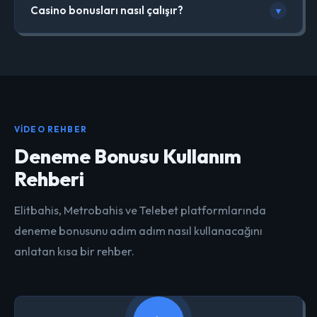
işlevli erişim sunar. Uygulama indirmek tercih
Casino bonusları nasıl çalışır?
▼
meselesidir; bazı kullanıcılar tarayıcı erişimini daha hızlı
buluyor.
Casino bonusları haftalık güncellenir. Yükleme bonusu,
nakit iade ve bedava çevirme seçenekleri en yaygın
türlerdir. Her bonusun ayrı çevrim şartı vardır; bunları
bonus sayfasında kontrol etmek önemlidir.
VIDEO REHBER
Deneme Bonusu Kullanım
Rehberi
Elitbahis, Metrobahis ve Telebet platformlarında
deneme bonusunu adım adım nasıl kullanacağını
anlatan kısa bir rehber.