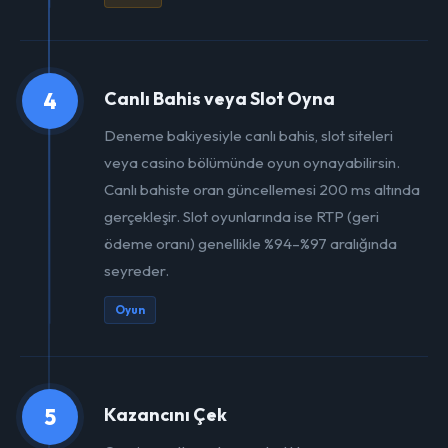
Canlı Bahis veya Slot Oyna
4
Deneme bakiyesiyle canlı bahis, slot siteleri
veya casino bölümünde oyun oynayabilirsin.
Canlı bahiste oran güncellemesi 200 ms altında
gerçekleşir. Slot oyunlarında ise RTP (geri
ödeme oranı) genellikle %94–%97 aralığında
seyreder.
Oyun
Kazancını Çek
5