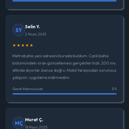
Selin Y.
SY
2 Nisan 2025
★★★★★
Metrobahis yeni adresini burada buldum. Canlı bahis
bölümündeki oran güncellemesi gerçekten hızlı; 200 ms
altında diyorlar, bence doğru. Mobil tarayıcıdan sorunsuz
çalışıyor, uygulama indirmedim.
Genel Memnuniyet
5/5
Murat Ç.
MÇ
18 Mayıs 2025