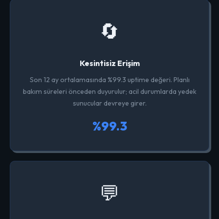
🔄
Kesintisiz Erişim
Son 12 ay ortalamasında %99.3 uptime değeri. Planlı
bakım süreleri önceden duyurulur; acil durumlarda yedek
sunucular devreye girer.
%99.3
💬