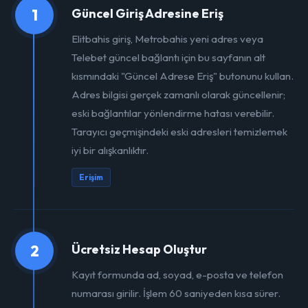
Güncel Giriş Adresine Eriş
1
Elitbahis giriş, Metrobahis yeni adres veya
Telebet güncel bağlantı için bu sayfanın alt
kısmındaki "Güncel Adrese Eriş" butonunu kullan.
Adres bilgisi gerçek zamanlı olarak güncellenir;
eski bağlantılar yönlendirme hatası verebilir.
Tarayıcı geçmişindeki eski adresleri temizlemek
iyi bir alışkanlıktır.
Erişim
Ücretsiz Hesap Oluştur
2
Kayıt formunda ad, soyad, e-posta ve telefon
numarası girilir. İşlem 60 saniyeden kısa sürer.