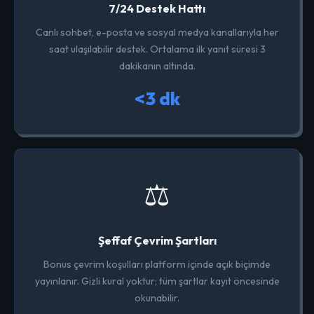
7/24 Destek Hattı
Canlı sohbet, e-posta ve sosyal medya kanallarıyla her
saat ulaşılabilir destek. Ortalama ilk yanıt süresi 3
dakikanın altında.
<3 dk
⚖️
Şeffaf Çevrim Şartları
Bonus çevrim koşulları platform içinde açık biçimde
yayınlanır. Gizli kural yoktur; tüm şartlar kayıt öncesinde
okunabilir.