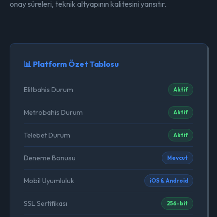
onay süreleri, teknik altyapının kalitesini yansıtır.
📊 Platform Özet Tablosu
Elitbahis Durum
Aktif
Metrobahis Durum
Aktif
Telebet Durum
Aktif
Deneme Bonusu
Mevcut
Mobil Uyumluluk
iOS & Android
SSL Sertifikası
256-bit