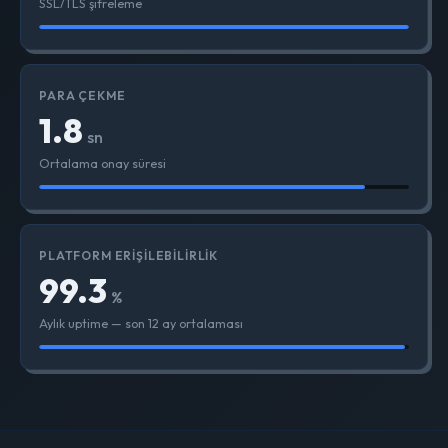
SSL/TLS şifreleme
PARA ÇEKME
1.8
sn
Ortalama onay süresi
PLATFORM ERIŞILEBILIRLIK
99.3
%
Aylık uptime — son 12 ay ortalaması