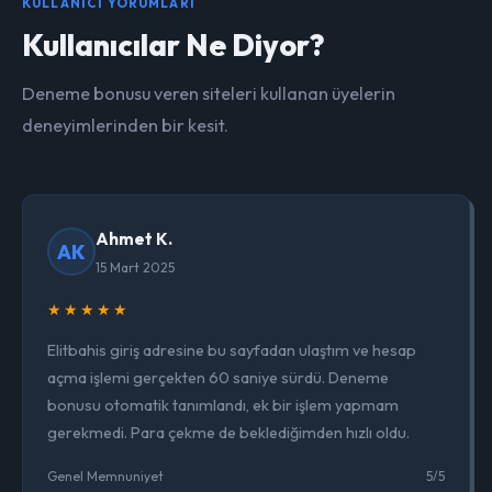
KULLANICI YORUMLARI
Kullanıcılar Ne Diyor?
Deneme bonusu veren siteleri kullanan üyelerin
deneyimlerinden bir kesit.
Ahmet K.
AK
15 Mart 2025
★★★★★
Elitbahis giriş adresine bu sayfadan ulaştım ve hesap
açma işlemi gerçekten 60 saniye sürdü. Deneme
bonusu otomatik tanımlandı, ek bir işlem yapmam
gerekmedi. Para çekme de beklediğimden hızlı oldu.
Genel Memnuniyet
5/5