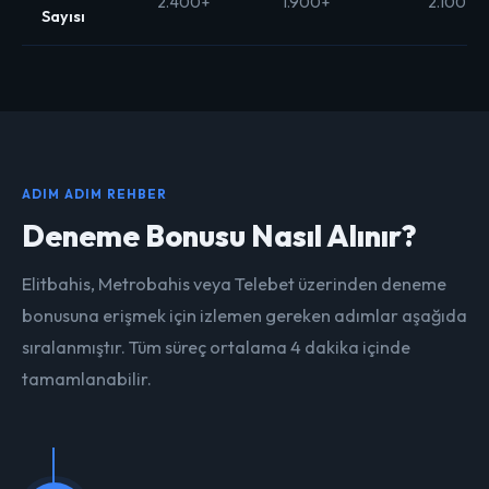
2.400+
1.900+
2.100+
Sayısı
ADIM ADIM REHBER
Deneme Bonusu Nasıl Alınır?
Elitbahis, Metrobahis veya Telebet üzerinden deneme
bonusuna erişmek için izlemen gereken adımlar aşağıda
sıralanmıştır. Tüm süreç ortalama 4 dakika içinde
tamamlanabilir.