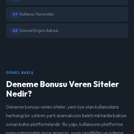
Kullanıcı Yorumları
07
Güncel Erişim Adresi
08
GENEL BAKIŞ
Deneme Bonusu Veren Siteler
Nedir?
Deneme bonusu veren siteler, yeni üye olan kullanıcılara
herhangi bir yatırım şartı aramaksızın belirli miktarda bakiye
sunan bahis platformlarıdır. Bu yapı, kullanıcının platforma
para yatırmadan önce arayüzü, oyun çeşitliliğini ve ödeme