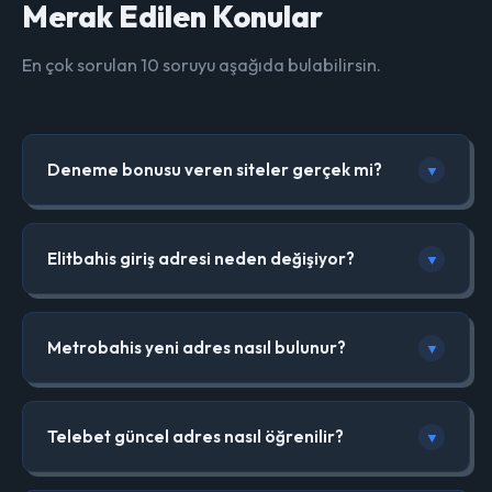
Merak Edilen Konular
En çok sorulan 10 soruyu aşağıda bulabilirsin.
Deneme bonusu veren siteler gerçek mi?
▼
Evet. Deneme bonusu sistemi, platformların yeni
kullanıcıları tanımak için uyguladığı teknik bir teşvik
Elitbahis giriş adresi neden değişiyor?
▼
mekanizmasıdır. Gerçek bakiye olarak tanımlanır; çevrim
şartlarını tamamladıktan sonra para çekme talebine
Adres değişiklikleri teknik altyapı güncellemeleri veya
açılır.
bölgesel yönlendirme ayarlarından kaynaklanır. Bu
Metrobahis yeni adres nasıl bulunur?
▼
sayfadaki "Güncel Adrese Eriş" butonu her zaman aktif
bağlantıyı gösterir.
Bu sayfanın "Güncel Adres" bölümündeki bağlantı
Metrobahis yeni adresine yönlendirir. Arama
Telebet güncel adres nasıl öğrenilir?
▼
motorlarında arama yapmak yerine doğrudan bu
sayfayı kullanman daha güvenlidir.
Telebet güncel erişim bilgisi bu sayfada düzenli olarak