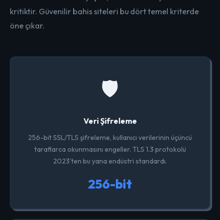
kritiktir. Güvenilir bahis siteleri bu dört temel kriterde
öne çıkar.
🛡️
Veri Şifreleme
256-bit SSL/TLS şifreleme, kullanıcı verilerinin üçüncü
taraflarca okunmasını engeller. TLS 1.3 protokolü
2023'ten bu yana endüstri standardı.
256-bit