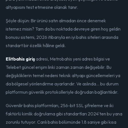
altyapısını test etmesine olanak tanır.
Şöyle düşün: Bir ürünü satın almadan önce denemek
istemez misin? Tam da bu noktada devreye giren hoş geldin
bonusu sistemi, 2026 itibarıyla en iyi bahis siteleri arasında
standart bir özellik hâline geldi.
Elitbahis giriş
adresi, Metrobahis yeni adres bilgisi ve
Telebet güncel erişim linki zaman zaman değişebilir. Bu
değişikliklerin temel nedeni teknik altyapı güncellemeleri ya
da bölgesel yönlendirme ayarlarıdır. Ve aslında... bu durum
platformun güvenlik protokolleriyle doğrudan bağlantılıdır.
Güvenilir bahis platformları, 256-bit SSL şifreleme ve iki
faktörlü kimlik doğrulama gibi standartları 2024'ten bu yana
zorunlu tutuyor. Canlı bahis bölümünde 1.8 saniye gibi kısa