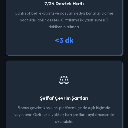
7/24 Destek Hattı
Canlı sohbet, e-posta ve sosyal medya kanallarıyla her
saat ulaşılabilir destek. Ortalama ilk yanıt süresi 3
dakikanın altında.
<3 dk
⚖️
Şeffaf Çevrim Şartları
Bonus çevrim koşulları platform içinde açık biçimde
yayınlanır. Gizli kural yoktur; tüm şartlar kayıt öncesinde
okunabilir.