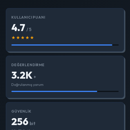
KULLANICI PUANI
4.7
/ 5
★★★★★
DEĞERLENDIRME
3.2K
+
Doğrulanmış yorum
GÜVENLIK
256
bit