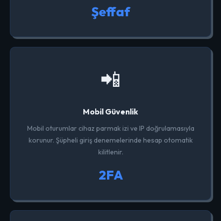
Şeffaf
📲
Mobil Güvenlik
Mobil oturumlar cihaz parmak izi ve IP doğrulamasıyla
korunur. Şüpheli giriş denemelerinde hesap otomatik
kilitlenir.
2FA