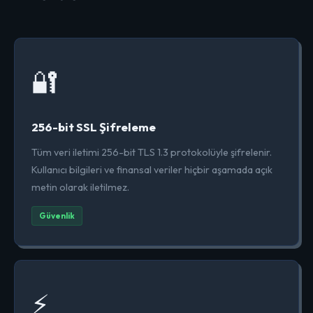
🔐
256-bit SSL Şifreleme
Tüm veri iletimi 256-bit TLS 1.3 protokolüyle şifrelenir.
Kullanıcı bilgileri ve finansal veriler hiçbir aşamada açık
metin olarak iletilmez.
Güvenlik
⚡