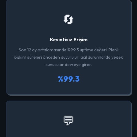
🔄
Kesintisiz Erişim
Son 12 ay ortalamasında %99.3 uptime değeri. Planlı
bakım süreleri önceden duyurulur; acil durumlarda yedek
sunucular devreye girer.
%99.3
💬