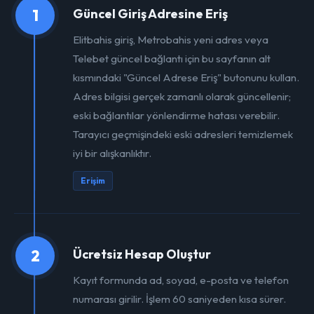
Güncel Giriş Adresine Eriş
1
Elitbahis giriş, Metrobahis yeni adres veya
Telebet güncel bağlantı için bu sayfanın alt
kısmındaki "Güncel Adrese Eriş" butonunu kullan.
Adres bilgisi gerçek zamanlı olarak güncellenir;
eski bağlantılar yönlendirme hatası verebilir.
Tarayıcı geçmişindeki eski adresleri temizlemek
iyi bir alışkanlıktır.
Erişim
Ücretsiz Hesap Oluştur
2
Kayıt formunda ad, soyad, e-posta ve telefon
numarası girilir. İşlem 60 saniyeden kısa sürer.