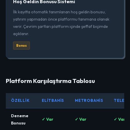
Hoş Geldin Bonusu Sistemi
İlk kayıtta otomatik tanımlanan hoş geldin bonusu,
yatırım yapmadan önce platformu tanımana olanak
verir. Çevrim şartları platform içinde şeffaf biçimde
açıklanır.
Bonus
Platform Karşılaştırma Tablosu
ÖZELLIK
ELITBAHIS
METROBAHIS
TELEB
Deneme
✓ Var
✓ Var
✓ Var
Bonusu