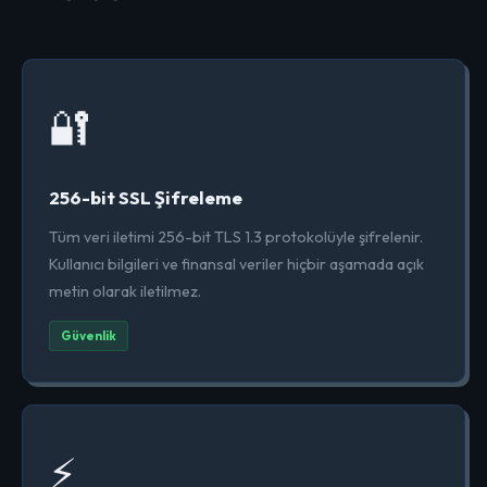
🔐
256-bit SSL Şifreleme
Tüm veri iletimi 256-bit TLS 1.3 protokolüyle şifrelenir.
Kullanıcı bilgileri ve finansal veriler hiçbir aşamada açık
metin olarak iletilmez.
Güvenlik
⚡