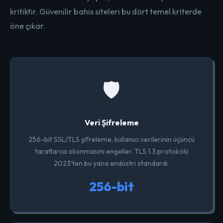
kritiktir. Güvenilir bahis siteleri bu dört temel kriterde
öne çıkar.
🛡️
Veri Şifreleme
256-bit SSL/TLS şifreleme, kullanıcı verilerinin üçüncü
taraflarca okunmasını engeller. TLS 1.3 protokolü
2023'ten bu yana endüstri standardı.
256-bit