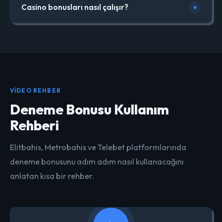
işlevli erişim sunar. Uygulama indirmek tercih
Casino bonusları nasıl çalışır?
▼
meselesidir; bazı kullanıcılar tarayıcı erişimini daha hızlı
buluyor.
Casino bonusları haftalık güncellenir. Yükleme bonusu,
nakit iade ve bedava çevirme seçenekleri en yaygın
türlerdir. Her bonusun ayrı çevrim şartı vardır; bunları
bonus sayfasında kontrol etmek önemlidir.
VIDEO REHBER
Deneme Bonusu Kullanım
Rehberi
Elitbahis, Metrobahis ve Telebet platformlarında
deneme bonusunu adım adım nasıl kullanacağını
anlatan kısa bir rehber.