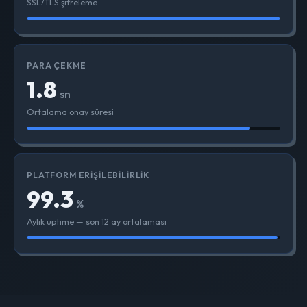
SSL/TLS şifreleme
PARA ÇEKME
1.8
sn
Ortalama onay süresi
PLATFORM ERIŞILEBILIRLIK
99.3
%
Aylık uptime — son 12 ay ortalaması