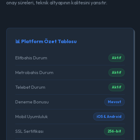
onay süreleri, teknik altyapının kalitesini yansıtır.
📊 Platform Özet Tablosu
Elitbahis Durum
Aktif
Metrobahis Durum
Aktif
Telebet Durum
Aktif
Deneme Bonusu
Mevcut
Mobil Uyumluluk
iOS & Android
SSL Sertifikası
256-bit