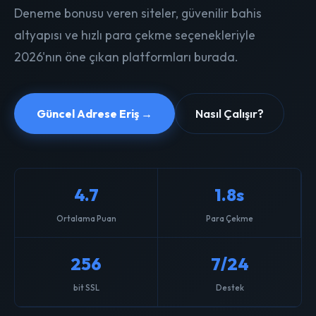
Deneme bonusu veren siteler, güvenilir bahis
altyapısı ve hızlı para çekme seçenekleriyle
2026'nın öne çıkan platformları burada.
Güncel Adrese Eriş →
Nasıl Çalışır?
4.7
1.8s
Ortalama Puan
Para Çekme
256
7/24
bit SSL
Destek