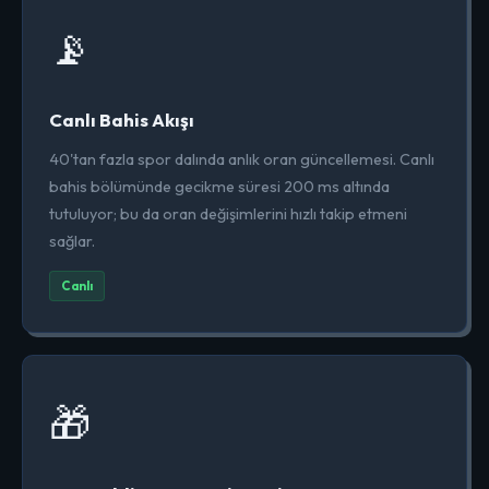
📡
Canlı Bahis Akışı
40'tan fazla spor dalında anlık oran güncellemesi. Canlı
bahis bölümünde gecikme süresi 200 ms altında
tutuluyor; bu da oran değişimlerini hızlı takip etmeni
sağlar.
Canlı
🎁