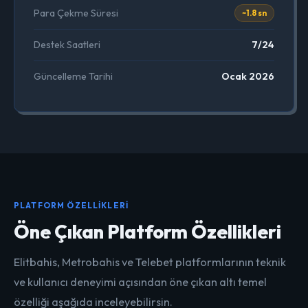
Para Çekme Süresi
~1.8 sn
Destek Saatleri
7/24
Güncelleme Tarihi
Ocak 2026
PLATFORM ÖZELLIKLERI
Öne Çıkan Platform Özellikleri
Elitbahis, Metrobahis ve Telebet platformlarının teknik
ve kullanıcı deneyimi açısından öne çıkan altı temel
özelliği aşağıda inceleyebilirsin.