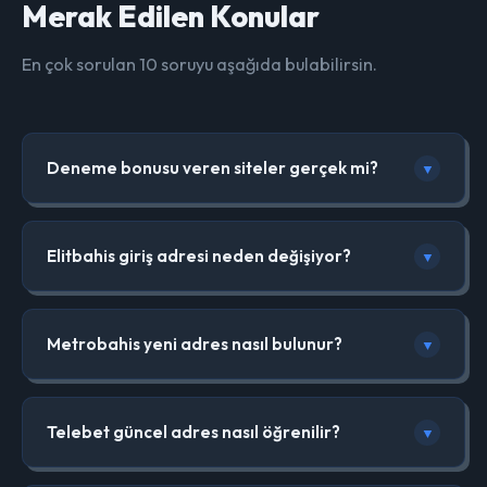
Merak Edilen Konular
En çok sorulan 10 soruyu aşağıda bulabilirsin.
Deneme bonusu veren siteler gerçek mi?
▼
Evet. Deneme bonusu sistemi, platformların yeni
kullanıcıları tanımak için uyguladığı teknik bir teşvik
Elitbahis giriş adresi neden değişiyor?
▼
mekanizmasıdır. Gerçek bakiye olarak tanımlanır; çevrim
şartlarını tamamladıktan sonra para çekme talebine
Adres değişiklikleri teknik altyapı güncellemeleri veya
açılır.
bölgesel yönlendirme ayarlarından kaynaklanır. Bu
Metrobahis yeni adres nasıl bulunur?
▼
sayfadaki "Güncel Adrese Eriş" butonu her zaman aktif
bağlantıyı gösterir.
Bu sayfanın "Güncel Adres" bölümündeki bağlantı
Metrobahis yeni adresine yönlendirir. Arama
Telebet güncel adres nasıl öğrenilir?
▼
motorlarında arama yapmak yerine doğrudan bu
sayfayı kullanman daha güvenlidir.
Telebet güncel erişim bilgisi bu sayfada düzenli olarak