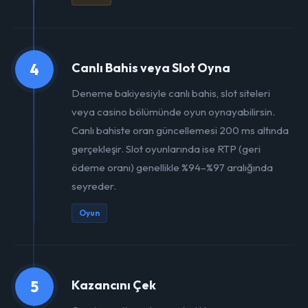
Canlı Bahis veya Slot Oyna
4
Deneme bakiyesiyle canlı bahis, slot siteleri
veya casino bölümünde oyun oynayabilirsin.
Canlı bahiste oran güncellemesi 200 ms altında
gerçekleşir. Slot oyunlarında ise RTP (geri
ödeme oranı) genellikle %94–%97 aralığında
seyreder.
Oyun
Kazancını Çek
5