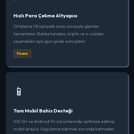
Hızlı Para Çekme Altyapısı
Ortalama 1.8 saniyelik onay süresiyle işlemler
tamamlanır. Banka havalesi, kripto ve e-cüzdan
seçenekleri aynı gün içinde sonuçlanır.
Finans
📱
Tam Mobil Bahis Desteği
iOS 16+ ve Android 11+ sürümlerinde optimize edilmiş
mobil arayüz. Uygulama indirmek zorunda kalmadan