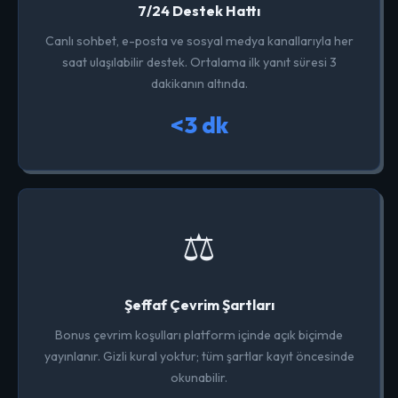
7/24 Destek Hattı
Canlı sohbet, e-posta ve sosyal medya kanallarıyla her
saat ulaşılabilir destek. Ortalama ilk yanıt süresi 3
dakikanın altında.
<3 dk
⚖️
Şeffaf Çevrim Şartları
Bonus çevrim koşulları platform içinde açık biçimde
yayınlanır. Gizli kural yoktur; tüm şartlar kayıt öncesinde
okunabilir.