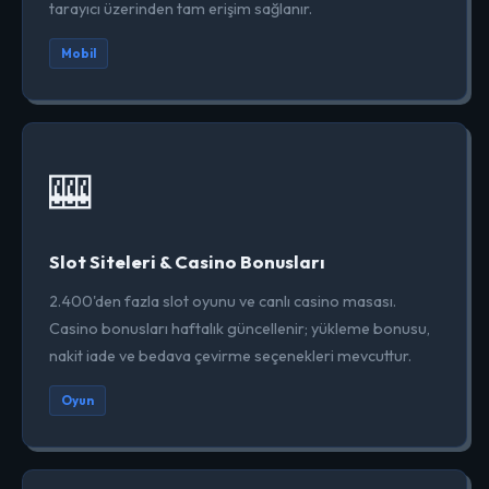
tarayıcı üzerinden tam erişim sağlanır.
Mobil
🎰
Slot Siteleri & Casino Bonusları
2.400'den fazla slot oyunu ve canlı casino masası.
Casino bonusları haftalık güncellenir; yükleme bonusu,
nakit iade ve bedava çevirme seçenekleri mevcuttur.
Oyun