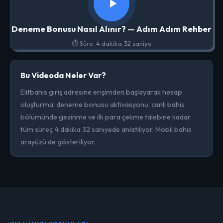
Deneme Bonusu Nasıl Alınır? — Adım Adım Rehber
⏱ Süre: 4 dakika 32 saniye
Bu Videoda Neler Var?
Elitbahis giriş adresine erişimden başlayarak hesap
oluşturma, deneme bonusu aktivasyonu, canlı bahis
bölümünde gezinme ve ilk para çekme talebine kadar
tüm süreç 4 dakika 32 saniyede anlatılıyor. Mobil bahis
arayüzü de gösteriliyor.