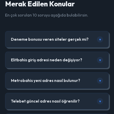
Merak Edilen Konular
En çok sorulan 10 soruyu aşağıda bulabilirsin.
Deneme bonusu veren siteler gerçek mi?
▼
Evet. Deneme bonusu sistemi, platformların yeni
kullanıcıları tanımak için uyguladığı teknik bir teşvik
Elitbahis giriş adresi neden değişiyor?
▼
mekanizmasıdır. Gerçek bakiye olarak tanımlanır; çevrim
şartlarını tamamladıktan sonra para çekme talebine
Adres değişiklikleri teknik altyapı güncellemeleri veya
açılır.
bölgesel yönlendirme ayarlarından kaynaklanır. Bu
Metrobahis yeni adres nasıl bulunur?
▼
sayfadaki "Güncel Adrese Eriş" butonu her zaman aktif
bağlantıyı gösterir.
Bu sayfanın "Güncel Adres" bölümündeki bağlantı
Metrobahis yeni adresine yönlendirir. Arama
Telebet güncel adres nasıl öğrenilir?
▼
motorlarında arama yapmak yerine doğrudan bu
sayfayı kullanman daha güvenlidir.
Telebet güncel erişim bilgisi bu sayfada düzenli olarak