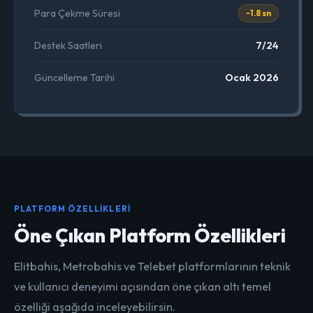
Para Çekme Süresi
~1.8 sn
Destek Saatleri
7/24
Güncelleme Tarihi
Ocak 2026
PLATFORM ÖZELLIKLERI
Öne Çıkan Platform Özellikleri
Elitbahis, Metrobahis ve Telebet platformlarının teknik
ve kullanıcı deneyimi açısından öne çıkan altı temel
özelliği aşağıda inceleyebilirsin.