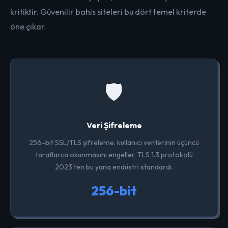
kritiktir. Güvenilir bahis siteleri bu dört temel kriterde
öne çıkar.
🛡️
Veri Şifreleme
256-bit SSL/TLS şifreleme, kullanıcı verilerinin üçüncü
taraflarca okunmasını engeller. TLS 1.3 protokolü
2023'ten bu yana endüstri standardı.
256-bit