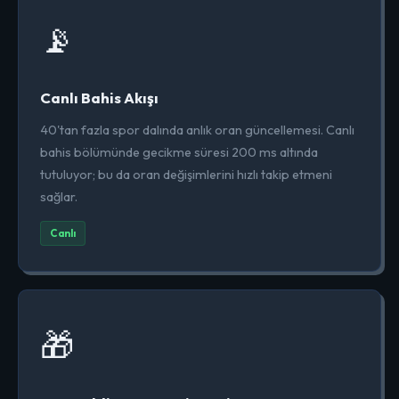
📡
Canlı Bahis Akışı
40'tan fazla spor dalında anlık oran güncellemesi. Canlı
bahis bölümünde gecikme süresi 200 ms altında
tutuluyor; bu da oran değişimlerini hızlı takip etmeni
sağlar.
Canlı
🎁