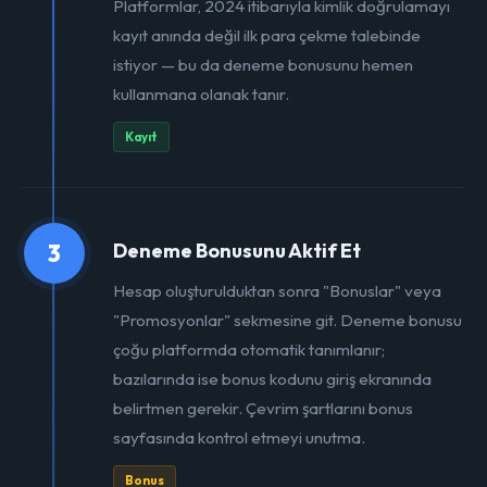
Platformlar, 2024 itibarıyla kimlik doğrulamayı
kayıt anında değil ilk para çekme talebinde
istiyor — bu da deneme bonusunu hemen
kullanmana olanak tanır.
Kayıt
Deneme Bonusunu Aktif Et
3
Hesap oluşturulduktan sonra "Bonuslar" veya
"Promosyonlar" sekmesine git. Deneme bonusu
çoğu platformda otomatik tanımlanır;
bazılarında ise bonus kodunu giriş ekranında
belirtmen gerekir. Çevrim şartlarını bonus
sayfasında kontrol etmeyi unutma.
Bonus