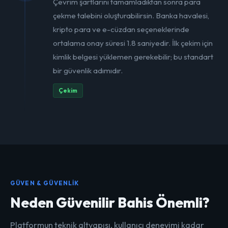
Çevrim şartlarını tamamladıktan sonra para
çekme talebini oluşturabilirsin. Banka havalesi,
kripto para ve e-cüzdan seçeneklerinde
ortalama onay süresi 1.8 saniyedir. İlk çekim için
kimlik belgesi yüklemen gerekebilir; bu standart
bir güvenlik adımıdır.
Çekim
GÜVEN & GÜVENLIK
Neden Güvenilir Bahis Önemli?
Platformun teknik altyapısı, kullanıcı deneyimi kadar