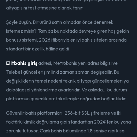
altyapısını test etmesine olanak tanır.
Şöyle düşün: Bir ürünü satın almadan önce denemek
istemez misin? Tam da bu noktada devreye giren hoş geldin
bonusu sistemi, 2026 itibarıyla en iyi bahis siteleri arasında
standart bir özellik hâline geldi.
Elitbahis giriş
adresi, Metrobahis yeni adres bilgisi ve
Telebet güncel erişim linki zaman zaman değişebilir. Bu
değişikliklerin temel nedeni teknik altyapı güncellemeleri ya
da bölgesel yönlendirme ayarlarıdır. Ve aslında... bu durum
platformun güvenlik protokolleriyle doğrudan bağlantılıdır.
Güvenilir bahis platformları, 256-bit SSL şifreleme ve iki
faktörlü kimlik doğrulama gibi standartları 2024'ten bu yana
zorunlu tutuyor. Canlı bahis bölümünde 1.8 saniye gibi kısa