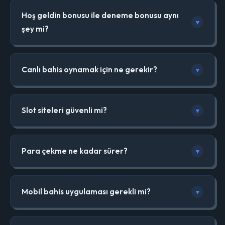
güncellenir. Sayfayı yer imlerine ekleyerek her zaman
Hoş geldin bonusu ile deneme bonusu aynı
▼
doğru adrese ulaşabilirsin.
şey mi?
Hoş geldin bonusu genellikle ilk yatırımın belirli bir
yüzdesi olarak verilir. Deneme bonusu ise yatırım şartı
Canlı bahis oynamak için ne gerekir?
▼
olmaksızın tanımlanan bakiyedir. İkisi farklı
mekanizmalar olmakla birlikte bazı platformlar her
Kayıtlı bir hesap ve minimum bakiye yeterlidir. Canlı
ikisini birlikte sunar.
bahis bölümünde 40'tan fazla spor dalında anlık oran
Slot siteleri güvenli mi?
▼
takibi yapılabilir. Stabil bir internet bağlantısı, 200 ms
altında gecikme için önerilir.
256-bit SSL şifreleme kullanan ve şeffaf RTP oranları
yayınlayan slot siteleri teknik açıdan güvenlidir. RTP oranı
Para çekme ne kadar sürer?
▼
%94 altında olan oyunları tercih etmemek genel bir
kullanıcı tercihi.
Ortalama onay süresi 1.8 saniyedir. Banka havalesi
işlemlerinde bankanın kendi işlem süresi eklenir; bu 1–3 iş
Mobil bahis uygulaması gerekli mi?
▼
günü olabilir. Kripto ve e-cüzdan ödemeleri genellikle
aynı gün tamamlanır.
Hayır. Tüm platformlar mobil tarayıcı üzerinden tam