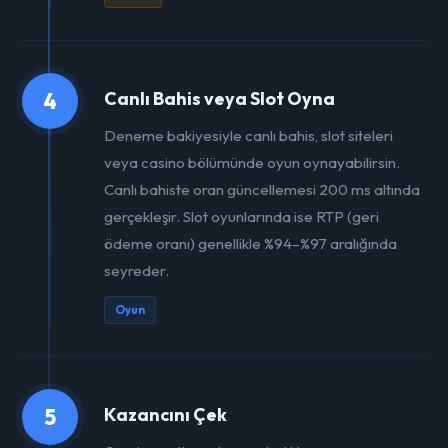
Canlı Bahis veya Slot Oyna
4
Deneme bakiyesiyle canlı bahis, slot siteleri
veya casino bölümünde oyun oynayabilirsin.
Canlı bahiste oran güncellemesi 200 ms altında
gerçekleşir. Slot oyunlarında ise RTP (geri
ödeme oranı) genellikle %94–%97 aralığında
seyreder.
Oyun
Kazancını Çek
5