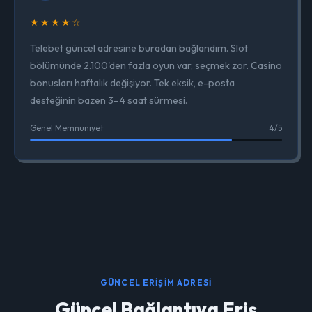
★★★★☆
Telebet güncel adresine buradan bağlandım. Slot
bölümünde 2.100'den fazla oyun var, seçmek zor. Casino
bonusları haftalık değişiyor. Tek eksik, e-posta
desteğinin bazen 3–4 saat sürmesi.
Genel Memnuniyet
4/5
GÜNCEL ERIŞIM ADRESI
Güncel Bağlantıya Eriş