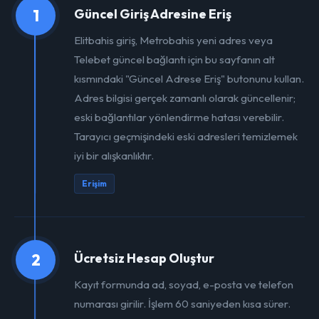
Güncel Giriş Adresine Eriş
1
Elitbahis giriş, Metrobahis yeni adres veya
Telebet güncel bağlantı için bu sayfanın alt
kısmındaki "Güncel Adrese Eriş" butonunu kullan.
Adres bilgisi gerçek zamanlı olarak güncellenir;
eski bağlantılar yönlendirme hatası verebilir.
Tarayıcı geçmişindeki eski adresleri temizlemek
iyi bir alışkanlıktır.
Erişim
Ücretsiz Hesap Oluştur
2
Kayıt formunda ad, soyad, e-posta ve telefon
numarası girilir. İşlem 60 saniyeden kısa sürer.