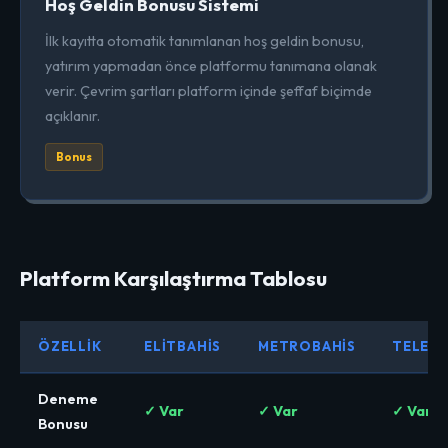
Hoş Geldin Bonusu Sistemi
İlk kayıtta otomatik tanımlanan hoş geldin bonusu,
yatırım yapmadan önce platformu tanımana olanak
verir. Çevrim şartları platform içinde şeffaf biçimde
açıklanır.
Bonus
Platform Karşılaştırma Tablosu
ÖZELLIK
ELITBAHIS
METROBAHIS
TELEB
Deneme
✓ Var
✓ Var
✓ Var
Bonusu