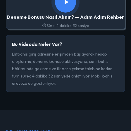
Deneme Bonusu Nasıl Alınır? — Adım Adım Rehber
⏱ Süre: 4 dakika 32 saniye
Bu Videoda Neler Var?
Elitbahis giriş adresine erişimden başlayarak hesap
oluşturma, deneme bonusu aktivasyonu, canlı bahis
bölümünde gezinme ve ilk para çekme talebine kadar
tüm süreç 4 dakika 32 saniyede anlatılıyor. Mobil bahis
arayüzü de gösteriliyor.