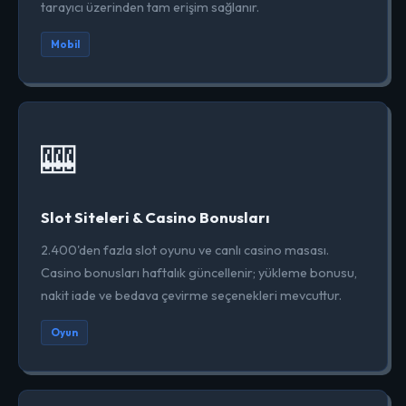
tarayıcı üzerinden tam erişim sağlanır.
Mobil
🎰
Slot Siteleri & Casino Bonusları
2.400'den fazla slot oyunu ve canlı casino masası.
Casino bonusları haftalık güncellenir; yükleme bonusu,
nakit iade ve bedava çevirme seçenekleri mevcuttur.
Oyun