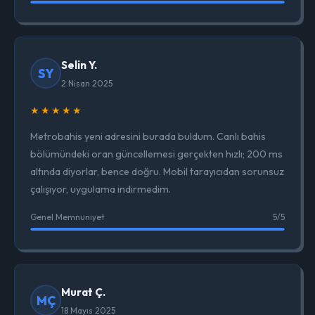
Selin Y.
SY
2 Nisan 2025
★★★★★
Metrobahis yeni adresini burada buldum. Canlı bahis
bölümündeki oran güncellemesi gerçekten hızlı; 200 ms
altında diyorlar, bence doğru. Mobil tarayıcıdan sorunsuz
çalışıyor, uygulama indirmedim.
Genel Memnuniyet
5/5
Murat Ç.
MÇ
18 Mayıs 2025