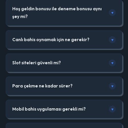
güncellenir. Sayfayı yer imlerine ekleyerek her zaman
Hoş geldin bonusu ile deneme bonusu aynı
▼
doğru adrese ulaşabilirsin.
şey mi?
Hoş geldin bonusu genellikle ilk yatırımın belirli bir
yüzdesi olarak verilir. Deneme bonusu ise yatırım şartı
Canlı bahis oynamak için ne gerekir?
▼
olmaksızın tanımlanan bakiyedir. İkisi farklı
mekanizmalar olmakla birlikte bazı platformlar her
Kayıtlı bir hesap ve minimum bakiye yeterlidir. Canlı
ikisini birlikte sunar.
bahis bölümünde 40'tan fazla spor dalında anlık oran
Slot siteleri güvenli mi?
▼
takibi yapılabilir. Stabil bir internet bağlantısı, 200 ms
altında gecikme için önerilir.
256-bit SSL şifreleme kullanan ve şeffaf RTP oranları
yayınlayan slot siteleri teknik açıdan güvenlidir. RTP oranı
Para çekme ne kadar sürer?
▼
%94 altında olan oyunları tercih etmemek genel bir
kullanıcı tercihi.
Ortalama onay süresi 1.8 saniyedir. Banka havalesi
işlemlerinde bankanın kendi işlem süresi eklenir; bu 1–3 iş
Mobil bahis uygulaması gerekli mi?
▼
günü olabilir. Kripto ve e-cüzdan ödemeleri genellikle
aynı gün tamamlanır.
Hayır. Tüm platformlar mobil tarayıcı üzerinden tam