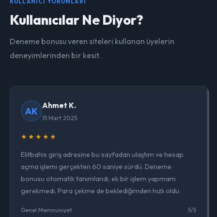
KULLANICI YORUMLARI
Kullanıcılar Ne Diyor?
Deneme bonusu veren siteleri kullanan üyelerin
deneyimlerinden bir kesit.
Ahmet K.
AK
15 Mart 2025
★★★★★
Elitbahis giriş adresine bu sayfadan ulaştım ve hesap
açma işlemi gerçekten 60 saniye sürdü. Deneme
bonusu otomatik tanımlandı, ek bir işlem yapmam
gerekmedi. Para çekme de beklediğimden hızlı oldu.
Genel Memnuniyet
5/5