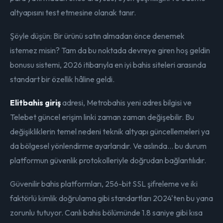
altyapısını test etmesine olanak tanır.
Şöyle düşün: Bir ürünü satın almadan önce denemek
istemez misin? Tam da bu noktada devreye giren hoş geldin
bonusu sistemi, 2026 itibarıyla en iyi bahis siteleri arasında
standart bir özellik hâline geldi.
Elitbahis giriş
adresi, Metrobahis yeni adres bilgisi ve
Telebet güncel erişim linki zaman zaman değişebilir. Bu
değişikliklerin temel nedeni teknik altyapı güncellemeleri ya
da bölgesel yönlendirme ayarlarıdır. Ve aslında... bu durum
platformun güvenlik protokolleriyle doğrudan bağlantılıdır.
Güvenilir bahis platformları, 256-bit SSL şifreleme ve iki
faktörlü kimlik doğrulama gibi standartları 2024'ten bu yana
zorunlu tutuyor. Canlı bahis bölümünde 1.8 saniye gibi kısa