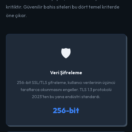
kritiktir. Güvenilir bahis siteleri bu dört temel kriterde
öne çıkar.
🛡️
Veri Şifreleme
256-bit SSL/TLS şifreleme, kullanıcı verilerinin üçüncü
taraflarca okunmasını engeller. TLS 1.3 protokolü
2023'ten bu yana endüstri standardı.
256-bit