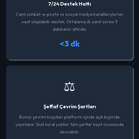
7/24 Destek Hattı
Canlı sohbet, e-posta ve sosyal medya kanallarıyla her
saat ulaşılabilir destek. Ortalama ilk yanıt süresi 3
dakikanın altında.
<3 dk
⚖️
Şeffaf Çevrim Şartları
Bonus çevrim koşulları platform içinde açık biçimde
yayınlanır. Gizli kural yoktur; tüm şartlar kayıt öncesinde
okunabilir.