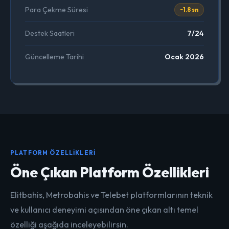
Para Çekme Süresi
~1.8 sn
Destek Saatleri
7/24
Güncelleme Tarihi
Ocak 2026
PLATFORM ÖZELLIKLERI
Öne Çıkan Platform Özellikleri
Elitbahis, Metrobahis ve Telebet platformlarının teknik
ve kullanıcı deneyimi açısından öne çıkan altı temel
özelliği aşağıda inceleyebilirsin.