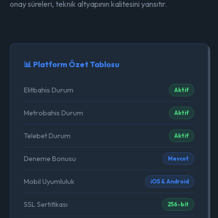
onay süreleri, teknik altyapının kalitesini yansıtır.
📊 Platform Özet Tablosu
Elitbahis Durum
Aktif
Metrobahis Durum
Aktif
Telebet Durum
Aktif
Deneme Bonusu
Mevcut
Mobil Uyumluluk
iOS & Android
SSL Sertifikası
256-bit