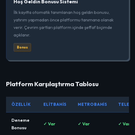
Hoş Geldin Bonusu Sistemi
İlk kayıtta otomatik tanımlanan hoş geldin bonusu,
yatırım yapmadan önce platformu tanımana olanak
verir. Çevrim şartları platform içinde şeffaf biçimde
açıklanır.
Bonus
Platform Karşılaştırma Tablosu
ÖZELLIK
ELITBAHIS
METROBAHIS
TELEB
Deneme
✓ Var
✓ Var
✓ Var
Bonusu