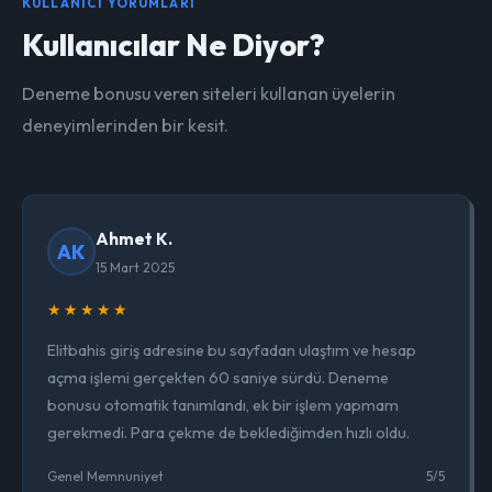
KULLANICI YORUMLARI
Kullanıcılar Ne Diyor?
Deneme bonusu veren siteleri kullanan üyelerin
deneyimlerinden bir kesit.
Ahmet K.
AK
15 Mart 2025
★★★★★
Elitbahis giriş adresine bu sayfadan ulaştım ve hesap
açma işlemi gerçekten 60 saniye sürdü. Deneme
bonusu otomatik tanımlandı, ek bir işlem yapmam
gerekmedi. Para çekme de beklediğimden hızlı oldu.
Genel Memnuniyet
5/5