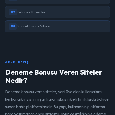
Kullanıcı Yorumları
07
Güncel Erişim Adresi
08
GENEL BAKIŞ
Deneme Bonusu Veren Siteler
Nedir?
Deneme bonusu veren siteler, yeni üye olan kullanıcılara
herhangi bir yatırım şartı aramaksızın belirli miktarda bakiye
sunan bahis platformlarıdır. Bu yapı, kullanıcının platforma
para yatırmadan önce arayüzü, oyun çeşitliliğini ve ödeme