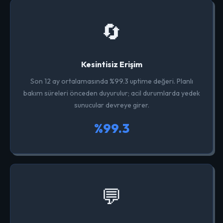
🔄
Kesintisiz Erişim
Son 12 ay ortalamasında %99.3 uptime değeri. Planlı
bakım süreleri önceden duyurulur; acil durumlarda yedek
sunucular devreye girer.
%99.3
💬