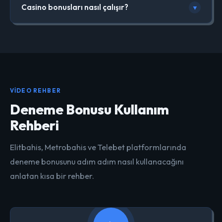
işlevli erişim sunar. Uygulama indirmek tercih
Casino bonusları nasıl çalışır?
▼
meselesidir; bazı kullanıcılar tarayıcı erişimini daha hızlı
buluyor.
Casino bonusları haftalık güncellenir. Yükleme bonusu,
nakit iade ve bedava çevirme seçenekleri en yaygın
türlerdir. Her bonusun ayrı çevrim şartı vardır; bunları
bonus sayfasında kontrol etmek önemlidir.
VIDEO REHBER
Deneme Bonusu Kullanım
Rehberi
Elitbahis, Metrobahis ve Telebet platformlarında
deneme bonusunu adım adım nasıl kullanacağını
anlatan kısa bir rehber.