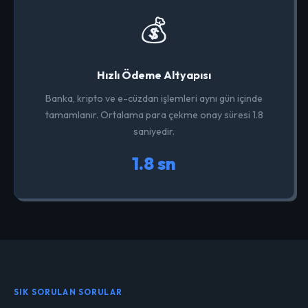
💰
Hızlı Ödeme Altyapısı
Banka, kripto ve e-cüzdan işlemleri aynı gün içinde
tamamlanır. Ortalama para çekme onay süresi 1.8
saniyedir.
1.8 sn
SIK SORULAN SORULAR