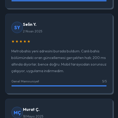
Selin Y.
SY
2 Nisan 2025
★★★★★
Metrobahis yeni adresini burada buldum. Canlı bahis
bölümündeki oran güncellemesi gerçekten hızlı; 200 ms
altında diyorlar, bence doğru. Mobil tarayıcıdan sorunsuz
çalışıyor, uygulama indirmedim.
Genel Memnuniyet
5/5
Murat Ç.
MÇ
18 Mayıs 2025