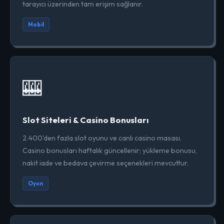
tarayıcı üzerinden tam erişim sağlanır.
Mobil
🎰
Slot Siteleri & Casino Bonusları
2.400'den fazla slot oyunu ve canlı casino masası.
Casino bonusları haftalık güncellenir; yükleme bonusu,
nakit iade ve bedava çevirme seçenekleri mevcuttur.
Oyun