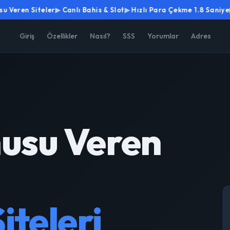
en Siteler
Canlı Bahis & Slot
Hızlı Para Çekme 1.8 Saniye
256
Giriş
Özellikler
Nasıl?
SSS
Yorumlar
Adres
usu Veren
iteleri