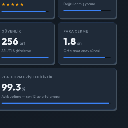
★★★★★
Doğrulanmış yorum
GÜVENLIK
PARA ÇEKME
256
1.8
bit
sn
SSL/TLS şifreleme
Ortalama onay süresi
PLATFORM ERIŞILEBILIRLIK
99.3
%
Aylık uptime — son 12 ay ortalaması