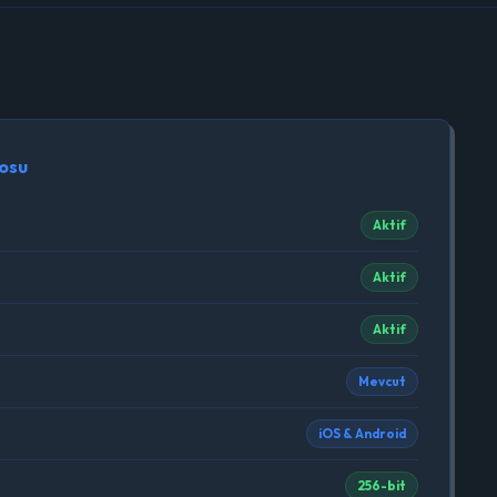
losu
Aktif
Aktif
Aktif
Mevcut
iOS & Android
256-bit