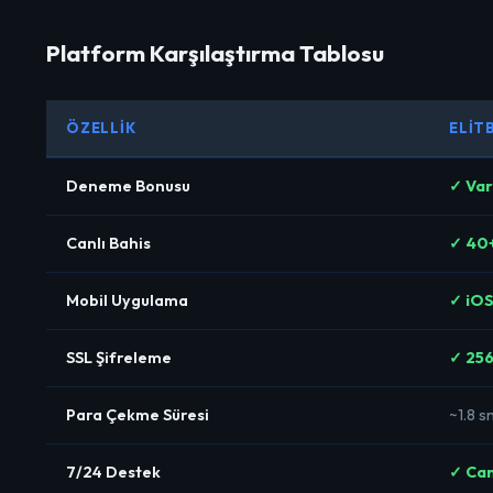
Platform Karşılaştırma Tablosu
ÖZELLIK
ELIT
Deneme Bonusu
✓ Var
Canlı Bahis
✓ 40
Mobil Uygulama
✓ iOS
SSL Şifreleme
✓ 256
Para Çekme Süresi
~1.8 s
7/24 Destek
✓ Can