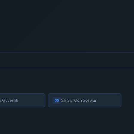
 Güvenlik
Sık Sorulan Sorular
05