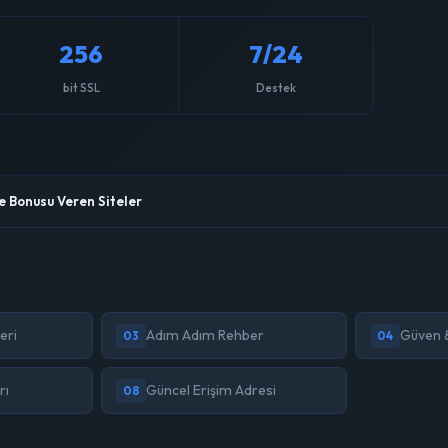
256
7/24
bit SSL
Destek
 Bonusu Veren Siteler
eri
Adım Adım Rehber
Güven &
03
04
rı
Güncel Erişim Adresi
08