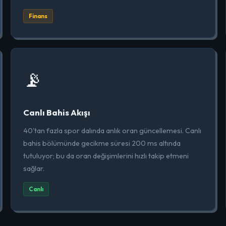
Finans
📡
Canlı Bahis Akışı
40'tan fazla spor dalında anlık oran güncellemesi. Canlı
bahis bölümünde gecikme süresi 200 ms altında
tutuluyor; bu da oran değişimlerini hızlı takip etmeni
sağlar.
Canlı