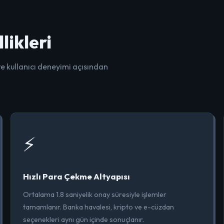
likleri
ve kullanıcı deneyimi açısından
⚡
Hızlı Para Çekme Altyapısı
Ortalama 1.8 saniyelik onay süresiyle işlemler
tamamlanır. Banka havalesi, kripto ve e-cüzdan
seçenekleri aynı gün içinde sonuçlanır.