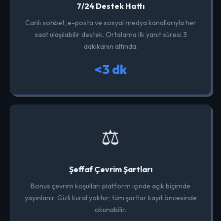
7/24 Destek Hattı
Canlı sohbet, e-posta ve sosyal medya kanallarıyla her
saat ulaşılabilir destek. Ortalama ilk yanıt süresi 3
dakikanın altında.
<3 dk
⚖️
Şeffaf Çevrim Şartları
Bonus çevrim koşulları platform içinde açık biçimde
yayınlanır. Gizli kural yoktur; tüm şartlar kayıt öncesinde
okunabilir.