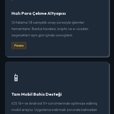
Hızlı Para Çekme Altyapısı
Ortalama 1.8 saniyelik onay süresiyle işlemler
tamamlanır. Banka havalesi, kripto ve e-cüzdan
seçenekleri aynı gün içinde sonuçlanır.
Finans
📱
Tam Mobil Bahis Desteği
iOS 16+ ve Android 11+ sürümlerinde optimize edilmiş
mobil arayüz. Uygulama indirmek zorunda kalmadan