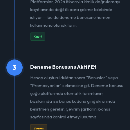
Platformlar, 2024 itibarıyla kimlik doğrulamayı
kayıt anında değil ilk para çekme talebinde
istiyor — bu da deneme bonusunu hemen
kullanmana olanak tanır.
Kayıt
Deneme Bonusunu Aktif Et
3
Hesap oluşturulduktan sonra "Bonuslar" veya
"Promosyonlar" sekmesine git. Deneme bonusu
çoğu platformda otomatik tanımlanır;
bazılarında ise bonus kodunu giriş ekranında
belirtmen gerekir. Çevrim şartlarını bonus
sayfasında kontrol etmeyi unutma.
Bonus