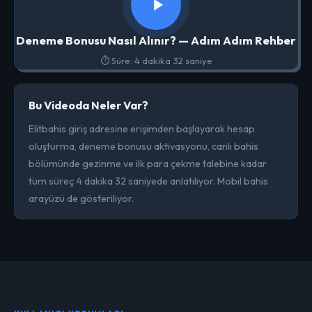
Deneme Bonusu Nasıl Alınır? — Adım Adım Rehber
⏱ Süre: 4 dakika 32 saniye
Bu Videoda Neler Var?
Elitbahis giriş adresine erişimden başlayarak hesap
oluşturma, deneme bonusu aktivasyonu, canlı bahis
bölümünde gezinme ve ilk para çekme talebine kadar
tüm süreç 4 dakika 32 saniyede anlatılıyor. Mobil bahis
arayüzü de gösteriliyor.