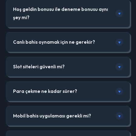
güncellenir. Sayfayı yer imlerine ekleyerek her zaman
Hoş geldin bonusu ile deneme bonusu aynı
▼
doğru adrese ulaşabilirsin.
şey mi?
Hoş geldin bonusu genellikle ilk yatırımın belirli bir
yüzdesi olarak verilir. Deneme bonusu ise yatırım şartı
Canlı bahis oynamak için ne gerekir?
▼
olmaksızın tanımlanan bakiyedir. İkisi farklı
mekanizmalar olmakla birlikte bazı platformlar her
Kayıtlı bir hesap ve minimum bakiye yeterlidir. Canlı
ikisini birlikte sunar.
bahis bölümünde 40'tan fazla spor dalında anlık oran
Slot siteleri güvenli mi?
▼
takibi yapılabilir. Stabil bir internet bağlantısı, 200 ms
altında gecikme için önerilir.
256-bit SSL şifreleme kullanan ve şeffaf RTP oranları
yayınlayan slot siteleri teknik açıdan güvenlidir. RTP oranı
Para çekme ne kadar sürer?
▼
%94 altında olan oyunları tercih etmemek genel bir
kullanıcı tercihi.
Ortalama onay süresi 1.8 saniyedir. Banka havalesi
işlemlerinde bankanın kendi işlem süresi eklenir; bu 1–3 iş
Mobil bahis uygulaması gerekli mi?
▼
günü olabilir. Kripto ve e-cüzdan ödemeleri genellikle
aynı gün tamamlanır.
Hayır. Tüm platformlar mobil tarayıcı üzerinden tam