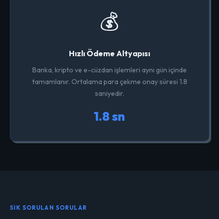
💰
Hızlı Ödeme Altyapısı
Banka, kripto ve e-cüzdan işlemleri aynı gün içinde
tamamlanır. Ortalama para çekme onay süresi 1.8
saniyedir.
1.8 sn
SIK SORULAN SORULAR