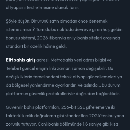
altyapısını test etmesine olanak tanır.
Şöyle düşün: Bir ürünü satın almadan önce denemek
istemez misin? Tam da bu noktada devreye giren hoş geldin
bonusu sistemi, 2026 itibarıyla en iyi bahis siteleri arasında
standart bir özellik hâline geldi.
Elitbahis giriş
adresi, Metrobahis yeni adres bilgisi ve
Telebet güncel erişim linki zaman zaman değişebilir. Bu
değişikliklerin temel nedeni teknik altyapı güncellemeleri ya
da bölgesel yönlendirme ayarlarıdır. Ve aslında... bu durum
platformun güvenlik protokolleriyle doğrudan bağlantılıdır.
Güvenilir bahis platformları, 256-bit SSL şifreleme ve iki
faktörlü kimlik doğrulama gibi standartları 2024'ten bu yana
zorunlu tutuyor. Canlı bahis bölümünde 1.8 saniye gibi kısa