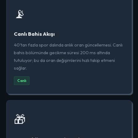
📡
Canlı Bahis Akışı
40'tan fazla spor dalında anlık oran güncellemesi. Canlı
bahis bölümünde gecikme süresi 200 ms altında
tutuluyor; bu da oran değişimlerini hızlı takip etmeni
sağlar.
Canlı
🎁