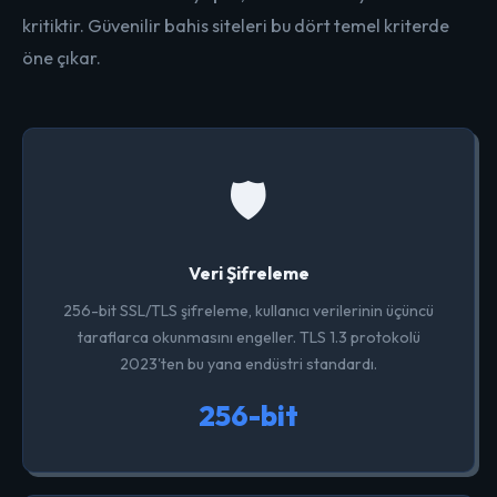
kritiktir. Güvenilir bahis siteleri bu dört temel kriterde
öne çıkar.
🛡️
Veri Şifreleme
256-bit SSL/TLS şifreleme, kullanıcı verilerinin üçüncü
taraflarca okunmasını engeller. TLS 1.3 protokolü
2023'ten bu yana endüstri standardı.
256-bit