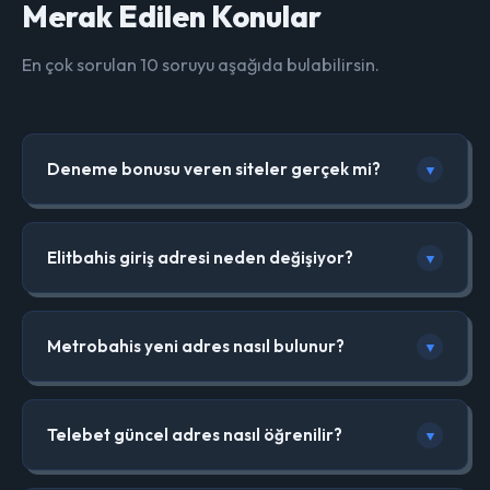
Merak Edilen Konular
En çok sorulan 10 soruyu aşağıda bulabilirsin.
Deneme bonusu veren siteler gerçek mi?
▼
Evet. Deneme bonusu sistemi, platformların yeni
kullanıcıları tanımak için uyguladığı teknik bir teşvik
Elitbahis giriş adresi neden değişiyor?
▼
mekanizmasıdır. Gerçek bakiye olarak tanımlanır; çevrim
şartlarını tamamladıktan sonra para çekme talebine
Adres değişiklikleri teknik altyapı güncellemeleri veya
açılır.
bölgesel yönlendirme ayarlarından kaynaklanır. Bu
Metrobahis yeni adres nasıl bulunur?
▼
sayfadaki "Güncel Adrese Eriş" butonu her zaman aktif
bağlantıyı gösterir.
Bu sayfanın "Güncel Adres" bölümündeki bağlantı
Metrobahis yeni adresine yönlendirir. Arama
Telebet güncel adres nasıl öğrenilir?
▼
motorlarında arama yapmak yerine doğrudan bu
sayfayı kullanman daha güvenlidir.
Telebet güncel erişim bilgisi bu sayfada düzenli olarak