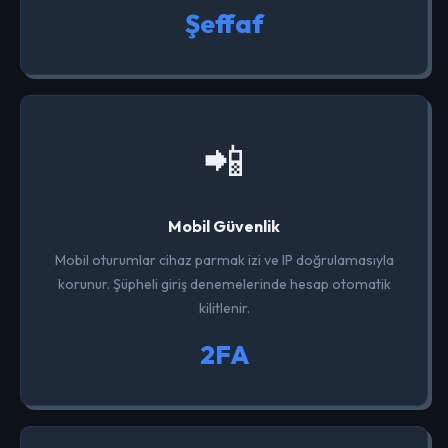
Şeffaf
📲
Mobil Güvenlik
Mobil oturumlar cihaz parmak izi ve IP doğrulamasıyla
korunur. Şüpheli giriş denemelerinde hesap otomatik
kilitlenir.
2FA