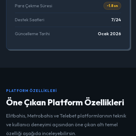
Para Çekme Süresi
~1.8 sn
Destek Saatleri
7/24
Güncelleme Tarihi
Ocak 2026
PLATFORM ÖZELLIKLERI
Öne Çıkan Platform Özellikleri
Elitbahis, Metrobahis ve Telebet platformlarının teknik
ve kullanıcı deneyimi açısından öne çıkan altı temel
özelliği aşağıda inceleyebilirsin.