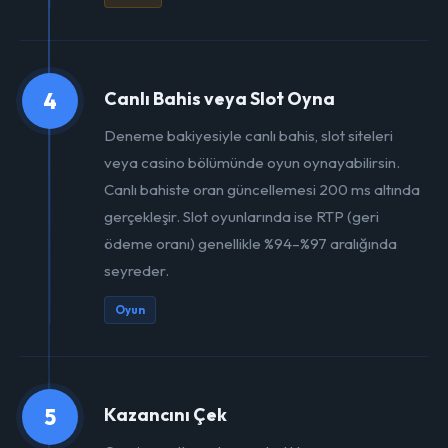
Canlı Bahis veya Slot Oyna
4
Deneme bakiyesiyle canlı bahis, slot siteleri
veya casino bölümünde oyun oynayabilirsin.
Canlı bahiste oran güncellemesi 200 ms altında
gerçekleşir. Slot oyunlarında ise RTP (geri
ödeme oranı) genellikle %94–%97 aralığında
seyreder.
Oyun
Kazancını Çek
5