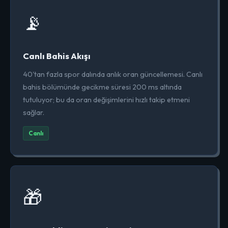
📡
Canlı Bahis Akışı
40'tan fazla spor dalında anlık oran güncellemesi. Canlı
bahis bölümünde gecikme süresi 200 ms altında
tutuluyor; bu da oran değişimlerini hızlı takip etmeni
sağlar.
Canlı
🎁