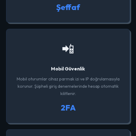
Şeffaf
📲
Mobil Güvenlik
Mobil oturumlar cihaz parmak izi ve IP doğrulamasıyla
korunur. Şüpheli giriş denemelerinde hesap otomatik
kilitlenir.
2FA