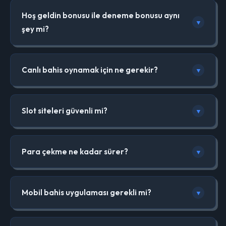
güncellenir. Sayfayı yer imlerine ekleyerek her zaman
Hoş geldin bonusu ile deneme bonusu aynı
▼
doğru adrese ulaşabilirsin.
şey mi?
Hoş geldin bonusu genellikle ilk yatırımın belirli bir
yüzdesi olarak verilir. Deneme bonusu ise yatırım şartı
Canlı bahis oynamak için ne gerekir?
▼
olmaksızın tanımlanan bakiyedir. İkisi farklı
mekanizmalar olmakla birlikte bazı platformlar her
Kayıtlı bir hesap ve minimum bakiye yeterlidir. Canlı
ikisini birlikte sunar.
bahis bölümünde 40'tan fazla spor dalında anlık oran
Slot siteleri güvenli mi?
▼
takibi yapılabilir. Stabil bir internet bağlantısı, 200 ms
altında gecikme için önerilir.
256-bit SSL şifreleme kullanan ve şeffaf RTP oranları
yayınlayan slot siteleri teknik açıdan güvenlidir. RTP oranı
Para çekme ne kadar sürer?
▼
%94 altında olan oyunları tercih etmemek genel bir
kullanıcı tercihi.
Ortalama onay süresi 1.8 saniyedir. Banka havalesi
işlemlerinde bankanın kendi işlem süresi eklenir; bu 1–3 iş
Mobil bahis uygulaması gerekli mi?
▼
günü olabilir. Kripto ve e-cüzdan ödemeleri genellikle
aynı gün tamamlanır.
Hayır. Tüm platformlar mobil tarayıcı üzerinden tam