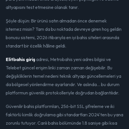
altyapısını test etmesine olanak tanır.
Şöyle düşün: Bir ürünü satın almadan önce denemek
istemez misin? Tam da bu noktada devreye giren hoş geldin
bonusu sistemi, 2026 itibarıyla en iyi bahis siteleri arasında
standart bir özellik hâline geldi.
Elitbahis giriş
adresi, Metrobahis yeni adres bilgisi ve
Telebet güncel erişim linki zaman zaman değişebilir. Bu
değişikliklerin temel nedeni teknik altyapı güncellemeleri ya
da bölgesel yönlendirme ayarlarıdır. Ve aslında... bu durum
platformun güvenlik protokolleriyle doğrudan bağlantılıdır.
Güvenilir bahis platformları, 256-bit SSL şifreleme ve iki
faktörlü kimlik doğrulama gibi standartları 2024'ten bu yana
zorunlu tutuyor. Canlı bahis bölümünde 1.8 saniye gibi kısa