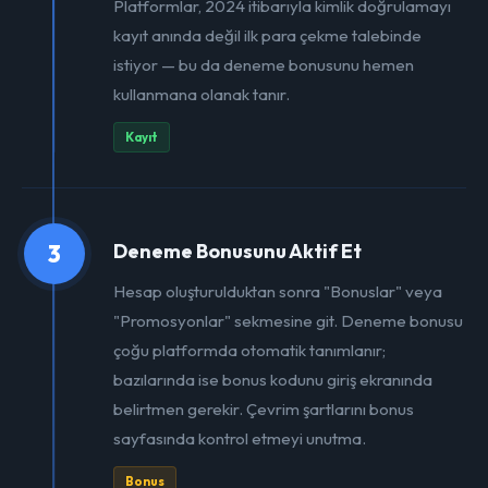
Platformlar, 2024 itibarıyla kimlik doğrulamayı
kayıt anında değil ilk para çekme talebinde
istiyor — bu da deneme bonusunu hemen
kullanmana olanak tanır.
Kayıt
Deneme Bonusunu Aktif Et
3
Hesap oluşturulduktan sonra "Bonuslar" veya
"Promosyonlar" sekmesine git. Deneme bonusu
çoğu platformda otomatik tanımlanır;
bazılarında ise bonus kodunu giriş ekranında
belirtmen gerekir. Çevrim şartlarını bonus
sayfasında kontrol etmeyi unutma.
Bonus