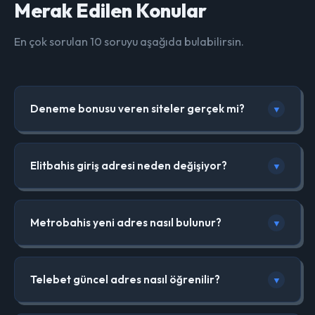
Merak Edilen Konular
En çok sorulan 10 soruyu aşağıda bulabilirsin.
Deneme bonusu veren siteler gerçek mi?
▼
Evet. Deneme bonusu sistemi, platformların yeni
kullanıcıları tanımak için uyguladığı teknik bir teşvik
Elitbahis giriş adresi neden değişiyor?
▼
mekanizmasıdır. Gerçek bakiye olarak tanımlanır; çevrim
şartlarını tamamladıktan sonra para çekme talebine
Adres değişiklikleri teknik altyapı güncellemeleri veya
açılır.
bölgesel yönlendirme ayarlarından kaynaklanır. Bu
Metrobahis yeni adres nasıl bulunur?
▼
sayfadaki "Güncel Adrese Eriş" butonu her zaman aktif
bağlantıyı gösterir.
Bu sayfanın "Güncel Adres" bölümündeki bağlantı
Metrobahis yeni adresine yönlendirir. Arama
Telebet güncel adres nasıl öğrenilir?
▼
motorlarında arama yapmak yerine doğrudan bu
sayfayı kullanman daha güvenlidir.
Telebet güncel erişim bilgisi bu sayfada düzenli olarak