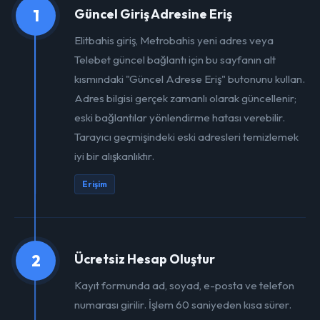
Güncel Giriş Adresine Eriş
1
Elitbahis giriş, Metrobahis yeni adres veya
Telebet güncel bağlantı için bu sayfanın alt
kısmındaki "Güncel Adrese Eriş" butonunu kullan.
Adres bilgisi gerçek zamanlı olarak güncellenir;
eski bağlantılar yönlendirme hatası verebilir.
Tarayıcı geçmişindeki eski adresleri temizlemek
iyi bir alışkanlıktır.
Erişim
Ücretsiz Hesap Oluştur
2
Kayıt formunda ad, soyad, e-posta ve telefon
numarası girilir. İşlem 60 saniyeden kısa sürer.