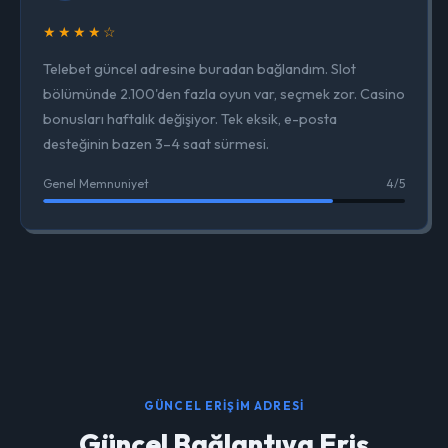
★★★★☆
Telebet güncel adresine buradan bağlandım. Slot
bölümünde 2.100'den fazla oyun var, seçmek zor. Casino
bonusları haftalık değişiyor. Tek eksik, e-posta
desteğinin bazen 3–4 saat sürmesi.
Genel Memnuniyet
4/5
GÜNCEL ERIŞIM ADRESI
Güncel Bağlantıya Eriş