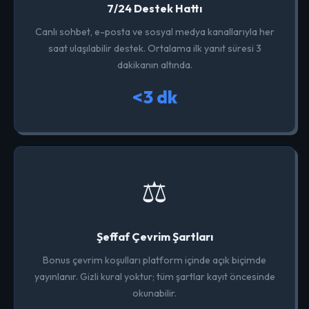
7/24 Destek Hattı
Canlı sohbet, e-posta ve sosyal medya kanallarıyla her
saat ulaşılabilir destek. Ortalama ilk yanıt süresi 3
dakikanın altında.
<3 dk
⚖️
Şeffaf Çevrim Şartları
Bonus çevrim koşulları platform içinde açık biçimde
yayınlanır. Gizli kural yoktur; tüm şartlar kayıt öncesinde
okunabilir.