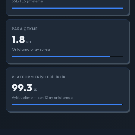
SSL/TLS şifreleme
PARA ÇEKME
1.8
sn
Ortalama onay süresi
PLATFORM ERIŞILEBILIRLIK
99.3
%
Aylık uptime — son 12 ay ortalaması