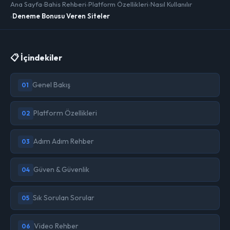
Ana Sayfa
Bahis Rehberi
Platform Özellikleri
Nasıl Kullanılır
Deneme Bonusu Veren Siteler
📋 İçindekiler
Genel Bakış
01
Platform Özellikleri
02
Adım Adım Rehber
03
Güven & Güvenlik
04
Sık Sorulan Sorular
05
Video Rehber
06