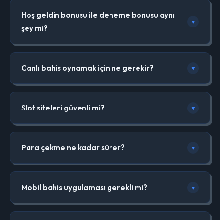
güncellenir. Sayfayı yer imlerine ekleyerek her zaman
Hoş geldin bonusu ile deneme bonusu aynı
▼
doğru adrese ulaşabilirsin.
şey mi?
Hoş geldin bonusu genellikle ilk yatırımın belirli bir
yüzdesi olarak verilir. Deneme bonusu ise yatırım şartı
Canlı bahis oynamak için ne gerekir?
▼
olmaksızın tanımlanan bakiyedir. İkisi farklı
mekanizmalar olmakla birlikte bazı platformlar her
Kayıtlı bir hesap ve minimum bakiye yeterlidir. Canlı
ikisini birlikte sunar.
bahis bölümünde 40'tan fazla spor dalında anlık oran
Slot siteleri güvenli mi?
▼
takibi yapılabilir. Stabil bir internet bağlantısı, 200 ms
altında gecikme için önerilir.
256-bit SSL şifreleme kullanan ve şeffaf RTP oranları
yayınlayan slot siteleri teknik açıdan güvenlidir. RTP oranı
Para çekme ne kadar sürer?
▼
%94 altında olan oyunları tercih etmemek genel bir
kullanıcı tercihi.
Ortalama onay süresi 1.8 saniyedir. Banka havalesi
işlemlerinde bankanın kendi işlem süresi eklenir; bu 1–3 iş
Mobil bahis uygulaması gerekli mi?
▼
günü olabilir. Kripto ve e-cüzdan ödemeleri genellikle
aynı gün tamamlanır.
Hayır. Tüm platformlar mobil tarayıcı üzerinden tam