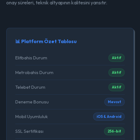
onay süreleri, teknik altyapının kalitesini yansıtır.
📊 Platform Özet Tablosu
Elitbahis Durum
Aktif
Metrobahis Durum
Aktif
Telebet Durum
Aktif
Deneme Bonusu
Mevcut
Mobil Uyumluluk
iOS & Android
SSL Sertifikası
256-bit