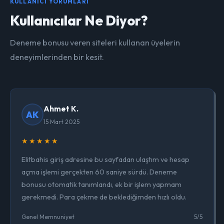
KULLANICI YORUMLARI
Kullanıcılar Ne Diyor?
Deneme bonusu veren siteleri kullanan üyelerin
deneyimlerinden bir kesit.
Ahmet K.
AK
15 Mart 2025
★★★★★
Elitbahis giriş adresine bu sayfadan ulaştım ve hesap
açma işlemi gerçekten 60 saniye sürdü. Deneme
bonusu otomatik tanımlandı, ek bir işlem yapmam
gerekmedi. Para çekme de beklediğimden hızlı oldu.
Genel Memnuniyet
5/5