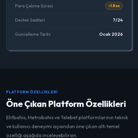
Para Çekme Süresi
~1.8 sn
Destek Saatleri
7/24
Güncelleme Tarihi
Ocak 2026
PLATFORM ÖZELLIKLERI
Öne Çıkan Platform Özellikleri
Elitbahis, Metrobahis ve Telebet platformlarının teknik
ve kullanıcı deneyimi açısından öne çıkan altı temel
özelliği aşağıda inceleyebilirsin.