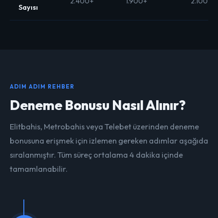
2.400+
1.900+
2.100+
Sayısı
ADIM ADIM REHBER
Deneme Bonusu Nasıl Alınır?
Elitbahis, Metrobahis veya Telebet üzerinden deneme
bonusuna erişmek için izlemen gereken adımlar aşağıda
sıralanmıştır. Tüm süreç ortalama 4 dakika içinde
tamamlanabilir.