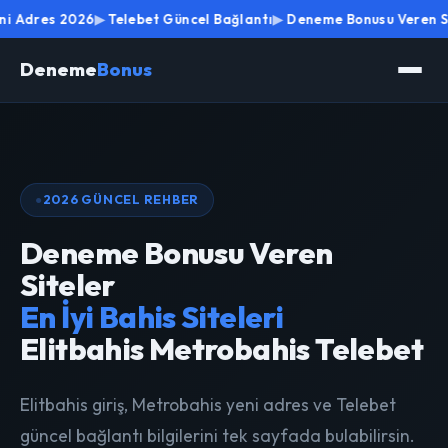
es 2026
Telebet Güncel Bağlantı
Deneme Bonusu Veren Siteler
Deneme
Bonus
2026 GÜNCEL REHBER
Deneme Bonusu Veren
Siteler
En İyi Bahis Siteleri
Elitbahis Metrobahis Telebet
Elitbahis giriş, Metrobahis yeni adres ve Telebet
güncel bağlantı bilgilerini tek sayfada bulabilirsin.