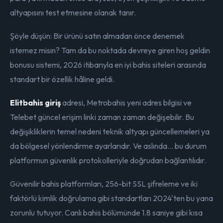
altyapısını test etmesine olanak tanır.
Şöyle düşün: Bir ürünü satın almadan önce denemek
istemez misin? Tam da bu noktada devreye giren hoş geldin
bonusu sistemi, 2026 itibarıyla en iyi bahis siteleri arasında
standart bir özellik hâline geldi.
Elitbahis giriş
adresi, Metrobahis yeni adres bilgisi ve
Telebet güncel erişim linki zaman zaman değişebilir. Bu
değişikliklerin temel nedeni teknik altyapı güncellemeleri ya
da bölgesel yönlendirme ayarlarıdır. Ve aslında... bu durum
platformun güvenlik protokolleriyle doğrudan bağlantılıdır.
Güvenilir bahis platformları, 256-bit SSL şifreleme ve iki
faktörlü kimlik doğrulama gibi standartları 2024'ten bu yana
zorunlu tutuyor. Canlı bahis bölümünde 1.8 saniye gibi kısa