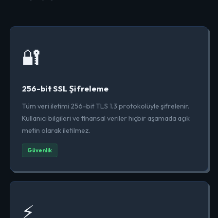
🔐
256-bit SSL Şifreleme
Tüm veri iletimi 256-bit TLS 1.3 protokolüyle şifrelenir.
Kullanıcı bilgileri ve finansal veriler hiçbir aşamada açık
metin olarak iletilmez.
Güvenlik
⚡