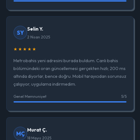
Selin Y.
SY
2 Nisan 2025
★★★★★
Metrobahis yeni adresini burada buldum. Canlı bahis
bölümündeki oran güncellemesi gerçekten hızlı; 200 ms
altında diyorlar, bence doğru. Mobil tarayıcıdan sorunsuz
çalışıyor, uygulama indirmedim.
Genel Memnuniyet
5/5
Murat Ç.
MÇ
18 Mayıs 2025