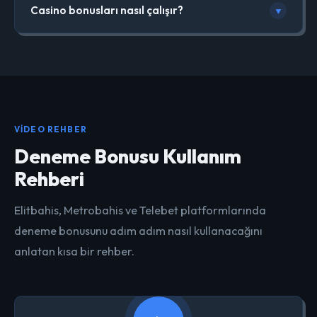
işlevli erişim sunar. Uygulama indirmek tercih
Casino bonusları nasıl çalışır?
▼
meselesidir; bazı kullanıcılar tarayıcı erişimini daha hızlı
buluyor.
Casino bonusları haftalık güncellenir. Yükleme bonusu,
nakit iade ve bedava çevirme seçenekleri en yaygın
türlerdir. Her bonusun ayrı çevrim şartı vardır; bunları
bonus sayfasında kontrol etmek önemlidir.
VIDEO REHBER
Deneme Bonusu Kullanım
Rehberi
Elitbahis, Metrobahis ve Telebet platformlarında
deneme bonusunu adım adım nasıl kullanacağını
anlatan kısa bir rehber.