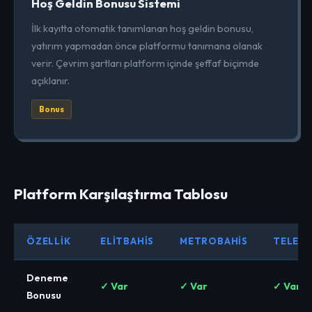
Hoş Geldin Bonusu Sistemi
İlk kayıtta otomatik tanımlanan hoş geldin bonusu,
yatırım yapmadan önce platformu tanımana olanak
verir. Çevrim şartları platform içinde şeffaf biçimde
açıklanır.
Bonus
Platform Karşılaştırma Tablosu
ÖZELLIK
ELITBAHIS
METROBAHIS
TELEB
Deneme
✓ Var
✓ Var
✓ Var
Bonusu