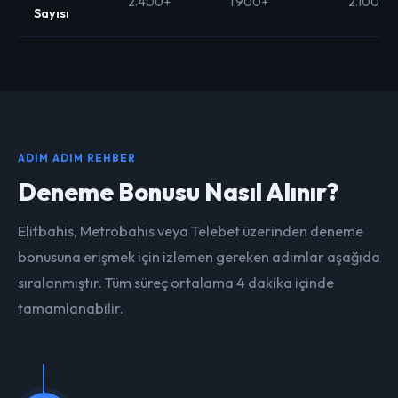
2.400+
1.900+
2.100+
Sayısı
ADIM ADIM REHBER
Deneme Bonusu Nasıl Alınır?
Elitbahis, Metrobahis veya Telebet üzerinden deneme
bonusuna erişmek için izlemen gereken adımlar aşağıda
sıralanmıştır. Tüm süreç ortalama 4 dakika içinde
tamamlanabilir.