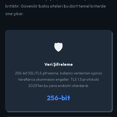
kritiktir. Güvenilir bahis siteleri bu dört temel kriterde
öne çıkar.
🛡️
Veri Şifreleme
256-bit SSL/TLS şifreleme, kullanıcı verilerinin üçüncü
taraflarca okunmasını engeller. TLS 1.3 protokolü
2023'ten bu yana endüstri standardı.
256-bit