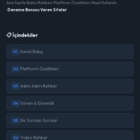
Ana Sayfa
Bahis Rehberi
Platform Özellikleri
Nasıl Kullanılır
Deneme Bonusu Veren Siteler
📋 İçindekiler
Genel Bakış
01
Platform Özellikleri
02
Adım Adım Rehber
03
Güven & Güvenlik
04
Sık Sorulan Sorular
05
Video Rehber
06