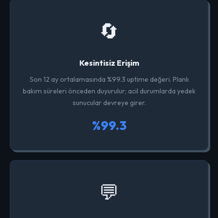
🔄
Kesintisiz Erişim
Son 12 ay ortalamasında %99.3 uptime değeri. Planlı
bakım süreleri önceden duyurulur; acil durumlarda yedek
sunucular devreye girer.
%99.3
💬