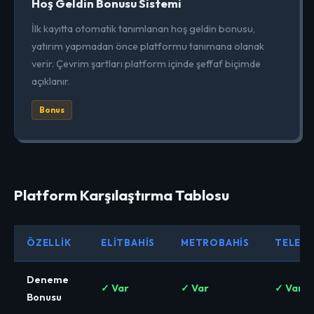
Hoş Geldin Bonusu Sistemi
İlk kayıtta otomatik tanımlanan hoş geldin bonusu,
yatırım yapmadan önce platformu tanımana olanak
verir. Çevrim şartları platform içinde şeffaf biçimde
açıklanır.
Bonus
Platform Karşılaştırma Tablosu
ÖZELLIK
ELITBAHIS
METROBAHIS
TELEB
Deneme
✓ Var
✓ Var
✓ Var
Bonusu