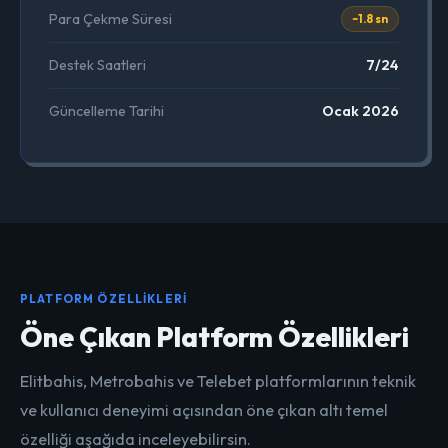
Para Çekme Süresi
~1.8 sn
Destek Saatleri
7/24
Güncelleme Tarihi
Ocak 2026
PLATFORM ÖZELLIKLERI
Öne Çıkan Platform Özellikleri
Elitbahis, Metrobahis ve Telebet platformlarının teknik
ve kullanıcı deneyimi açısından öne çıkan altı temel
özelliği aşağıda inceleyebilirsin.