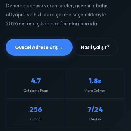
Deneme bonusu veren siteler, güvenilir bahis
altyapısı ve hızlı para çekme seçenekleriyle
2026'nın öne çıkan platformları burada.
Güncel Adrese Eriş →
Nasıl Çalışır?
4.7
1.8s
Ortalama Puan
Para Çekme
256
7/24
bit SSL
Destek