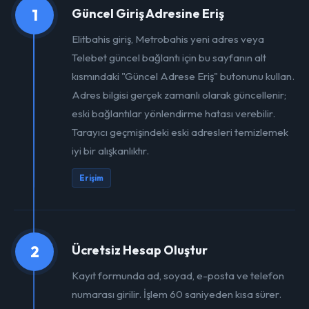
Güncel Giriş Adresine Eriş
1
Elitbahis giriş, Metrobahis yeni adres veya
Telebet güncel bağlantı için bu sayfanın alt
kısmındaki "Güncel Adrese Eriş" butonunu kullan.
Adres bilgisi gerçek zamanlı olarak güncellenir;
eski bağlantılar yönlendirme hatası verebilir.
Tarayıcı geçmişindeki eski adresleri temizlemek
iyi bir alışkanlıktır.
Erişim
Ücretsiz Hesap Oluştur
2
Kayıt formunda ad, soyad, e-posta ve telefon
numarası girilir. İşlem 60 saniyeden kısa sürer.