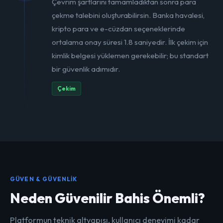
Çevrim şartlarını tamamladıktan sonra para
çekme talebini oluşturabilirsin. Banka havalesi,
kripto para ve e-cüzdan seçeneklerinde
ortalama onay süresi 1.8 saniyedir. İlk çekim için
kimlik belgesi yüklemen gerekebilir; bu standart
bir güvenlik adımıdır.
Çekim
GÜVEN & GÜVENLIK
Neden Güvenilir Bahis Önemli?
Platformun teknik altyapısı, kullanıcı deneyimi kadar