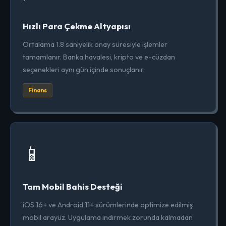
Hızlı Para Çekme Altyapısı
Ortalama 1.8 saniyelik onay süresiyle işlemler
tamamlanır. Banka havalesi, kripto ve e-cüzdan
seçenekleri aynı gün içinde sonuçlanır.
Finans
📱
Tam Mobil Bahis Desteği
iOS 16+ ve Android 11+ sürümlerinde optimize edilmiş
mobil arayüz. Uygulama indirmek zorunda kalmadan