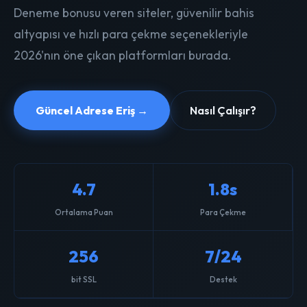
Deneme bonusu veren siteler, güvenilir bahis
altyapısı ve hızlı para çekme seçenekleriyle
2026'nın öne çıkan platformları burada.
Güncel Adrese Eriş →
Nasıl Çalışır?
4.7
1.8s
Ortalama Puan
Para Çekme
256
7/24
bit SSL
Destek