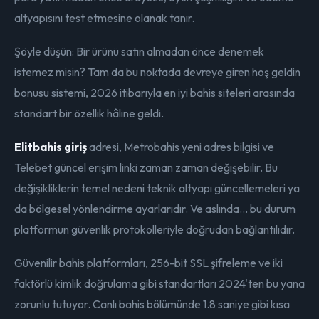
altyapısını test etmesine olanak tanır.
Şöyle düşün: Bir ürünü satın almadan önce denemek
istemez misin? Tam da bu noktada devreye giren hoş geldin
bonusu sistemi, 2026 itibarıyla en iyi bahis siteleri arasında
standart bir özellik hâline geldi.
Elitbahis giriş
adresi, Metrobahis yeni adres bilgisi ve
Telebet güncel erişim linki zaman zaman değişebilir. Bu
değişikliklerin temel nedeni teknik altyapı güncellemeleri ya
da bölgesel yönlendirme ayarlarıdır. Ve aslında... bu durum
platformun güvenlik protokolleriyle doğrudan bağlantılıdır.
Güvenilir bahis platformları, 256-bit SSL şifreleme ve iki
faktörlü kimlik doğrulama gibi standartları 2024'ten bu yana
zorunlu tutuyor. Canlı bahis bölümünde 1.8 saniye gibi kısa