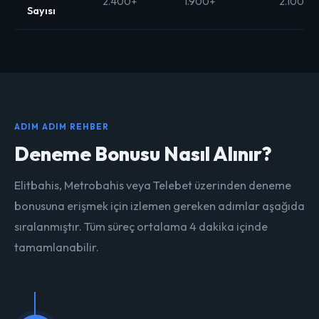
2.400+
1.900+
2.100+
Sayısı
ADIM ADIM REHBER
Deneme Bonusu Nasıl Alınır?
Elitbahis, Metrobahis veya Telebet üzerinden deneme
bonusuna erişmek için izlemen gereken adımlar aşağıda
sıralanmıştır. Tüm süreç ortalama 4 dakika içinde
tamamlanabilir.