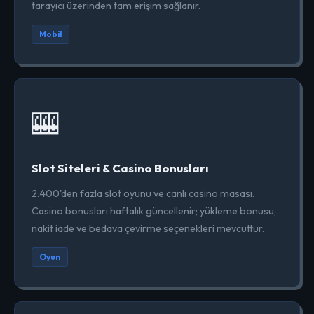
tarayıcı üzerinden tam erişim sağlanır.
Mobil
🎰
Slot Siteleri & Casino Bonusları
2.400'den fazla slot oyunu ve canlı casino masası.
Casino bonusları haftalık güncellenir; yükleme bonusu,
nakit iade ve bedava çevirme seçenekleri mevcuttur.
Oyun