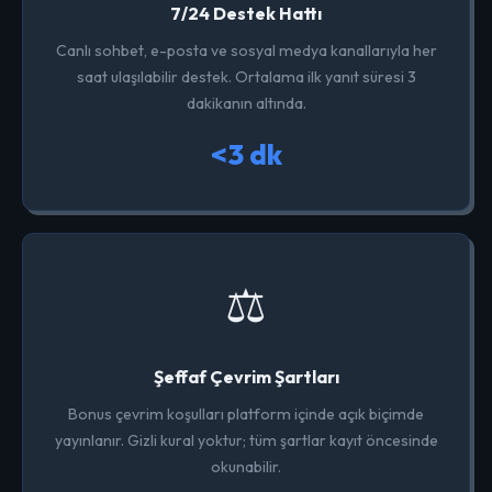
7/24 Destek Hattı
Canlı sohbet, e-posta ve sosyal medya kanallarıyla her
saat ulaşılabilir destek. Ortalama ilk yanıt süresi 3
dakikanın altında.
<3 dk
⚖️
Şeffaf Çevrim Şartları
Bonus çevrim koşulları platform içinde açık biçimde
yayınlanır. Gizli kural yoktur; tüm şartlar kayıt öncesinde
okunabilir.