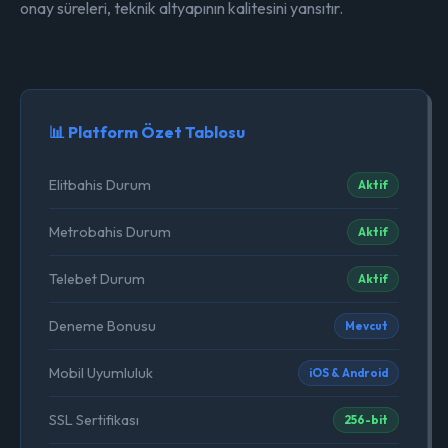
onay süreleri, teknik altyapının kalitesini yansıtır.
📊 Platform Özet Tablosu
Elitbahis Durum
Aktif
Metrobahis Durum
Aktif
Telebet Durum
Aktif
Deneme Bonusu
Mevcut
Mobil Uyumluluk
iOS & Android
SSL Sertifikası
256-bit