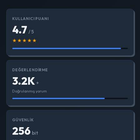
KULLANICI PUANI
4.7
/ 5
★★★★★
DEĞERLENDIRME
3.2K
+
Doğrulanmış yorum
GÜVENLIK
256
bit