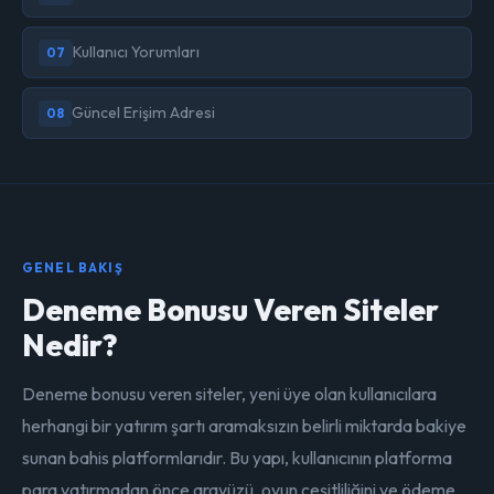
Kullanıcı Yorumları
07
Güncel Erişim Adresi
08
GENEL BAKIŞ
Deneme Bonusu Veren Siteler
Nedir?
Deneme bonusu veren siteler, yeni üye olan kullanıcılara
herhangi bir yatırım şartı aramaksızın belirli miktarda bakiye
sunan bahis platformlarıdır. Bu yapı, kullanıcının platforma
para yatırmadan önce arayüzü, oyun çeşitliliğini ve ödeme