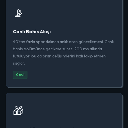
📡
Canlı Bahis Akışı
40'tan fazla spor dalında anlık oran güncellemesi. Canlı
bahis bölümünde gecikme süresi 200 ms altında
tutuluyor; bu da oran değişimlerini hızlı takip etmeni
sağlar.
Canlı
🎁