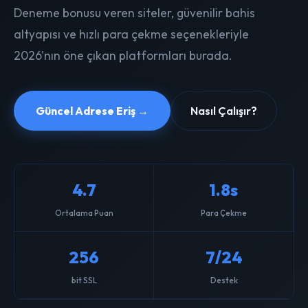
Deneme bonusu veren siteler, güvenilir bahis
altyapısı ve hızlı para çekme seçenekleriyle
2026'nın öne çıkan platformları burada.
Güncel Adrese Eriş →
Nasıl Çalışır?
4.7
1.8s
Ortalama Puan
Para Çekme
256
7/24
bit SSL
Destek