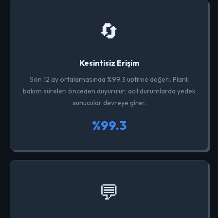
🔄
Kesintisiz Erişim
Son 12 ay ortalamasında %99.3 uptime değeri. Planlı
bakım süreleri önceden duyurulur; acil durumlarda yedek
sunucular devreye girer.
%99.3
💬