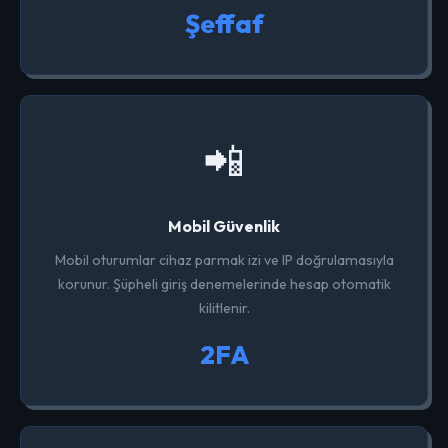
Şeffaf
📲
Mobil Güvenlik
Mobil oturumlar cihaz parmak izi ve IP doğrulamasıyla
korunur. Şüpheli giriş denemelerinde hesap otomatik
kilitlenir.
2FA