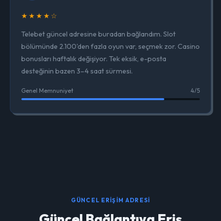
★★★★☆
Telebet güncel adresine buradan bağlandım. Slot
bölümünde 2.100'den fazla oyun var, seçmek zor. Casino
bonusları haftalık değişiyor. Tek eksik, e-posta
desteğinin bazen 3–4 saat sürmesi.
Genel Memnuniyet
4/5
GÜNCEL ERIŞIM ADRESI
Güncel Bağlantıya Eriş