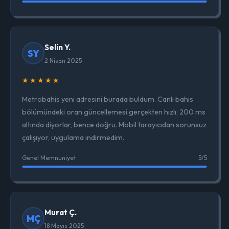
Selin Y.
SY
2 Nisan 2025
★★★★★
Metrobahis yeni adresini burada buldum. Canlı bahis
bölümündeki oran güncellemesi gerçekten hızlı; 200 ms
altında diyorlar, bence doğru. Mobil tarayıcıdan sorunsuz
çalışıyor, uygulama indirmedim.
Genel Memnuniyet
5/5
Murat Ç.
MÇ
18 Mayıs 2025