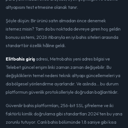
altyapısını test etmesine olanak tanır.
Şöyle düşün: Bir ürünü satın almadan önce denemek
istemez misin? Tam da bu noktada devreye giren hoş geldin
bonusu sistemi, 2026 itibarıyla en iyi bahis siteleri arasında
standart bir özellik hâline geldi.
Elitbahis giriş
adresi, Metrobahis yeni adres bilgisi ve
Telebet güncel erişim linki zaman zaman değişebilir. Bu
değişikliklerin temel nedeni teknik altyapı güncellemeleri ya
da bölgesel yönlendirme ayarlarıdır. Ve aslında... bu durum
platformun güvenlik protokolleriyle doğrudan bağlantılıdır.
Güvenilir bahis platformları, 256-bit SSL şifreleme ve iki
faktörlü kimlik doğrulama gibi standartları 2024'ten bu yana
zorunlu tutuyor. Canlı bahis bölümünde 1.8 saniye gibi kısa