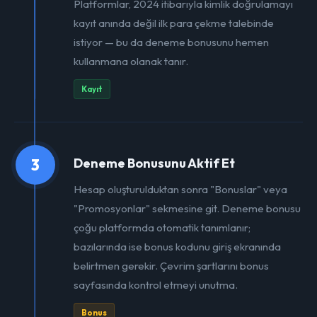
Platformlar, 2024 itibarıyla kimlik doğrulamayı
kayıt anında değil ilk para çekme talebinde
istiyor — bu da deneme bonusunu hemen
kullanmana olanak tanır.
Kayıt
Deneme Bonusunu Aktif Et
3
Hesap oluşturulduktan sonra "Bonuslar" veya
"Promosyonlar" sekmesine git. Deneme bonusu
çoğu platformda otomatik tanımlanır;
bazılarında ise bonus kodunu giriş ekranında
belirtmen gerekir. Çevrim şartlarını bonus
sayfasında kontrol etmeyi unutma.
Bonus