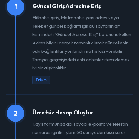
Güncel Giriş Adresine Eriş
1
Elitbahis giriş, Metrobahis yeni adres veya
Telebet güncel bağlantı için bu sayfanın alt
kısmındaki "Güncel Adrese Eriş" butonunu kullan.
Adres bilgisi gerçek zamanlı olarak güncellenir;
eski bağlantılar yönlendirme hatası verebilir.
Tarayıcı geçmişindeki eski adresleri temizlemek
iyi bir alışkanlıktır.
Erişim
Ücretsiz Hesap Oluştur
2
Kayıt formunda ad, soyad, e-posta ve telefon
numarası girilir. İşlem 60 saniyeden kısa sürer.