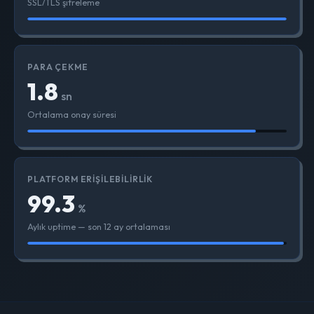
SSL/TLS şifreleme
PARA ÇEKME
1.8
sn
Ortalama onay süresi
PLATFORM ERIŞILEBILIRLIK
99.3
%
Aylık uptime — son 12 ay ortalaması