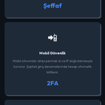
Şeffaf
📲
Mobil Güvenlik
Mobil oturumlar cihaz parmak izi ve IP doğrulamasıyla
korunur. Şüpheli giriş denemelerinde hesap otomatik
kilitlenir.
2FA