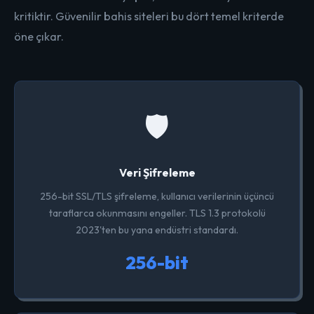
kritiktir. Güvenilir bahis siteleri bu dört temel kriterde
öne çıkar.
🛡️
Veri Şifreleme
256-bit SSL/TLS şifreleme, kullanıcı verilerinin üçüncü
taraflarca okunmasını engeller. TLS 1.3 protokolü
2023'ten bu yana endüstri standardı.
256-bit