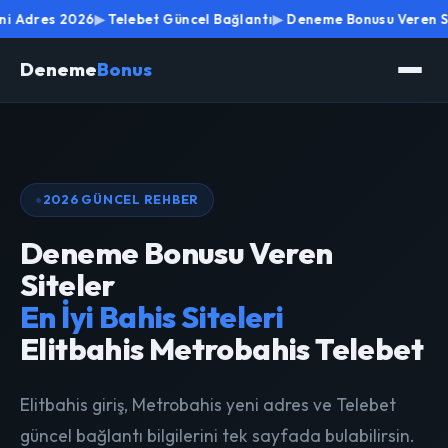
es 2026
Telebet Güncel Bağlantı
Deneme Bonusu Veren Siteler
Deneme
Bonus
2026 GÜNCEL REHBER
Deneme Bonusu Veren
Siteler
En İyi Bahis Siteleri
Elitbahis Metrobahis Telebet
Elitbahis giriş, Metrobahis yeni adres ve Telebet
güncel bağlantı bilgilerini tek sayfada bulabilirsin.