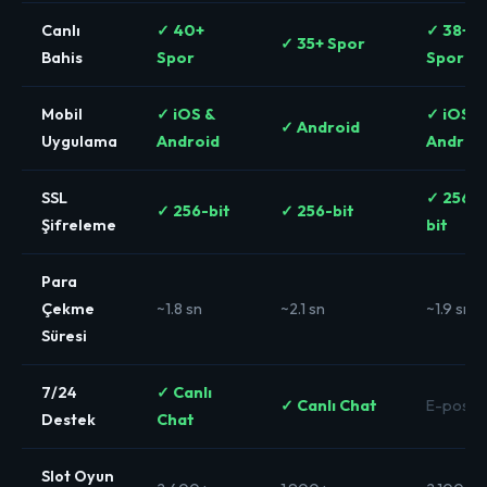
Canlı
✓ 40+
✓ 38+
✓ 35+ Spor
Bahis
Spor
Spor
Mobil
✓ iOS &
✓ iOS &
✓ Android
Uygulama
Android
Androi
SSL
✓ 256-
✓ 256-bit
✓ 256-bit
Şifreleme
bit
Para
Çekme
~1.8 sn
~2.1 sn
~1.9 sn
Süresi
7/24
✓ Canlı
✓ Canlı Chat
E-posta
Destek
Chat
Slot Oyun