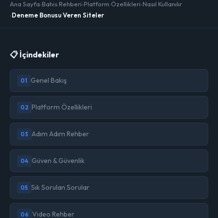
Ana Sayfa
Bahis Rehberi
Platform Özellikleri
Nasıl Kullanılır
Deneme Bonusu Veren Siteler
📋 İçindekiler
Genel Bakış
01
Platform Özellikleri
02
Adım Adım Rehber
03
Güven & Güvenlik
04
Sık Sorulan Sorular
05
Video Rehber
06