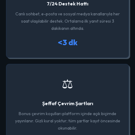
7/24 Destek Hattı
Canlı sohbet, e-posta ve sosyal medya kanallarıyla her
saat ulaşılabilir destek. Ortalama ilk yanıt süresi 3
dakikanın altında.
<3 dk
⚖️
Şeffaf Çevrim Şartları
Bonus çevrim koşulları platform içinde açık biçimde
yayınlanır. Gizli kural yoktur; tüm şartlar kayıt öncesinde
okunabilir.