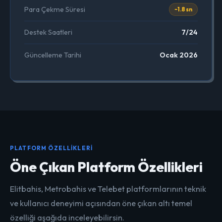
Para Çekme Süresi
~1.8 sn
Destek Saatleri
7/24
Güncelleme Tarihi
Ocak 2026
PLATFORM ÖZELLIKLERI
Öne Çıkan Platform Özellikleri
Elitbahis, Metrobahis ve Telebet platformlarının teknik
ve kullanıcı deneyimi açısından öne çıkan altı temel
özelliği aşağıda inceleyebilirsin.