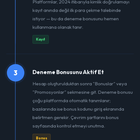
Platformlar, 2024 itibarıyla kimlik doğrulamayı
kayıt anında değil ilk para çekme talebinde
istiyor — bu da deneme bonusunu hemen
kullanmana olanak tanır.
Kayıt
Deneme Bonusunu Aktif Et
3
Hesap oluşturulduktan sonra "Bonuslar" veya
"Promosyonlar" sekmesine git. Deneme bonusu
çoğu platformda otomatik tanımlanır;
bazılarında ise bonus kodunu giriş ekranında
belirtmen gerekir. Çevrim şartlarını bonus
sayfasında kontrol etmeyi unutma.
Bonus