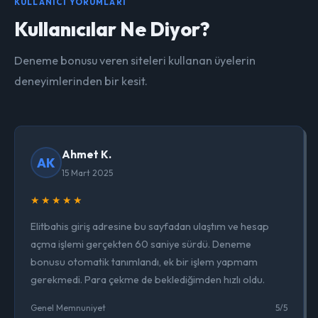
KULLANICI YORUMLARI
Kullanıcılar Ne Diyor?
Deneme bonusu veren siteleri kullanan üyelerin
deneyimlerinden bir kesit.
Ahmet K.
AK
15 Mart 2025
★★★★★
Elitbahis giriş adresine bu sayfadan ulaştım ve hesap
açma işlemi gerçekten 60 saniye sürdü. Deneme
bonusu otomatik tanımlandı, ek bir işlem yapmam
gerekmedi. Para çekme de beklediğimden hızlı oldu.
Genel Memnuniyet
5/5