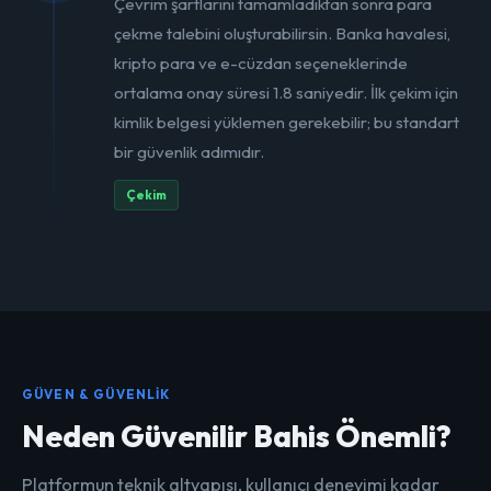
Çevrim şartlarını tamamladıktan sonra para
çekme talebini oluşturabilirsin. Banka havalesi,
kripto para ve e-cüzdan seçeneklerinde
ortalama onay süresi 1.8 saniyedir. İlk çekim için
kimlik belgesi yüklemen gerekebilir; bu standart
bir güvenlik adımıdır.
Çekim
GÜVEN & GÜVENLIK
Neden Güvenilir Bahis Önemli?
Platformun teknik altyapısı, kullanıcı deneyimi kadar