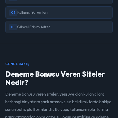
Kullanıcı Yorumları
07
Güncel Erişim Adresi
08
GENEL BAKIŞ
Deneme Bonusu Veren Siteler
Nedir?
Deneme bonusu veren siteler, yeni üye olan kullanıcılara
herhangi bir yatırım şartı aramaksızın belirli miktarda bakiye
sunan bahis platformlarıdır. Bu yapı, kullanıcının platforma
para yatırmadan önce arayüzü, oyun çeşitliliğini ve ödeme