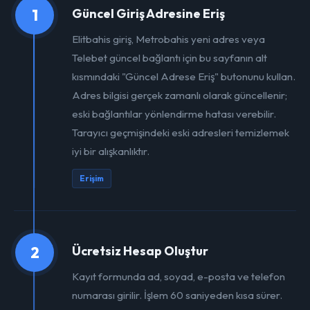
Güncel Giriş Adresine Eriş
1
Elitbahis giriş, Metrobahis yeni adres veya
Telebet güncel bağlantı için bu sayfanın alt
kısmındaki "Güncel Adrese Eriş" butonunu kullan.
Adres bilgisi gerçek zamanlı olarak güncellenir;
eski bağlantılar yönlendirme hatası verebilir.
Tarayıcı geçmişindeki eski adresleri temizlemek
iyi bir alışkanlıktır.
Erişim
Ücretsiz Hesap Oluştur
2
Kayıt formunda ad, soyad, e-posta ve telefon
numarası girilir. İşlem 60 saniyeden kısa sürer.