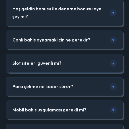
güncellenir. Sayfayı yer imlerine ekleyerek her zaman
Hoş geldin bonusu ile deneme bonusu aynı
▼
doğru adrese ulaşabilirsin.
şey mi?
Hoş geldin bonusu genellikle ilk yatırımın belirli bir
yüzdesi olarak verilir. Deneme bonusu ise yatırım şartı
Canlı bahis oynamak için ne gerekir?
▼
olmaksızın tanımlanan bakiyedir. İkisi farklı
mekanizmalar olmakla birlikte bazı platformlar her
Kayıtlı bir hesap ve minimum bakiye yeterlidir. Canlı
ikisini birlikte sunar.
bahis bölümünde 40'tan fazla spor dalında anlık oran
Slot siteleri güvenli mi?
▼
takibi yapılabilir. Stabil bir internet bağlantısı, 200 ms
altında gecikme için önerilir.
256-bit SSL şifreleme kullanan ve şeffaf RTP oranları
yayınlayan slot siteleri teknik açıdan güvenlidir. RTP oranı
Para çekme ne kadar sürer?
▼
%94 altında olan oyunları tercih etmemek genel bir
kullanıcı tercihi.
Ortalama onay süresi 1.8 saniyedir. Banka havalesi
işlemlerinde bankanın kendi işlem süresi eklenir; bu 1–3 iş
Mobil bahis uygulaması gerekli mi?
▼
günü olabilir. Kripto ve e-cüzdan ödemeleri genellikle
aynı gün tamamlanır.
Hayır. Tüm platformlar mobil tarayıcı üzerinden tam