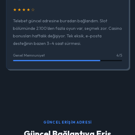
★★★★☆
Telebet güncel adresine buradan bağlandım. Slot
bölümünde 2.100'den fazla oyun var, seçmek zor. Casino
bonusları haftalık değişiyor. Tek eksik, e-posta
desteğinin bazen 3–4 saat sürmesi.
Genel Memnuniyet
4/5
GÜNCEL ERIŞIM ADRESI
Güncel Bağlantıya Eriş