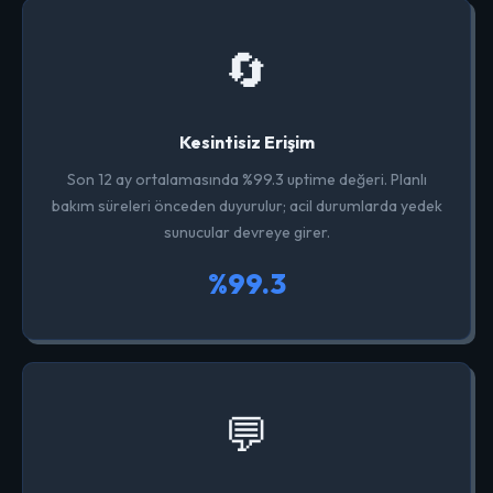
🔄
Kesintisiz Erişim
Son 12 ay ortalamasında %99.3 uptime değeri. Planlı
bakım süreleri önceden duyurulur; acil durumlarda yedek
sunucular devreye girer.
%99.3
💬