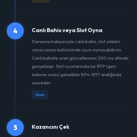
Canlı Bahis veya Slot Oyna
4
Deneme bakiyesiyle canlı bahis, slot siteleri
veya casino bölümünde oyun oynayabilirsin.
Canlı bahiste oran güncellemesi 200 ms altında
gerçekleşir. Slot oyunlarında ise RTP (geri
ödeme oranı) genellikle %94–%97 aralığında
seyreder.
Oyun
Kazancını Çek
5