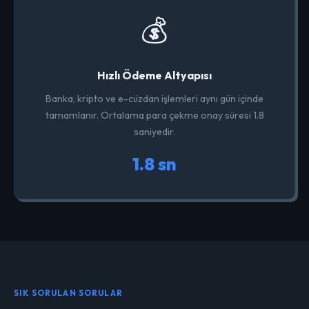
💰
Hızlı Ödeme Altyapısı
Banka, kripto ve e-cüzdan işlemleri aynı gün içinde
tamamlanır. Ortalama para çekme onay süresi 1.8
saniyedir.
1.8 sn
SIK SORULAN SORULAR