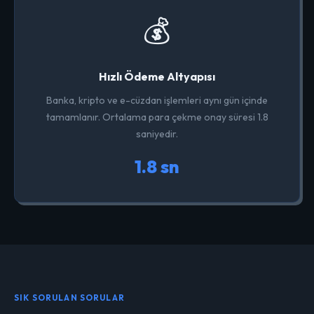
💰
Hızlı Ödeme Altyapısı
Banka, kripto ve e-cüzdan işlemleri aynı gün içinde
tamamlanır. Ortalama para çekme onay süresi 1.8
saniyedir.
1.8 sn
SIK SORULAN SORULAR