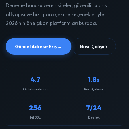
Deneme bonusu veren siteler, güvenilir bahis
altyapısı ve hızlı para çekme seçenekleriyle
2026'nın öne çıkan platformları burada.
Güncel Adrese Eriş →
Nasıl Çalışır?
4.7
1.8s
Ortalama Puan
Para Çekme
256
7/24
bit SSL
Destek