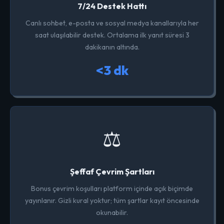
7/24 Destek Hattı
Canlı sohbet, e-posta ve sosyal medya kanallarıyla her
saat ulaşılabilir destek. Ortalama ilk yanıt süresi 3
dakikanın altında.
<3 dk
⚖️
Şeffaf Çevrim Şartları
Bonus çevrim koşulları platform içinde açık biçimde
yayınlanır. Gizli kural yoktur; tüm şartlar kayıt öncesinde
okunabilir.