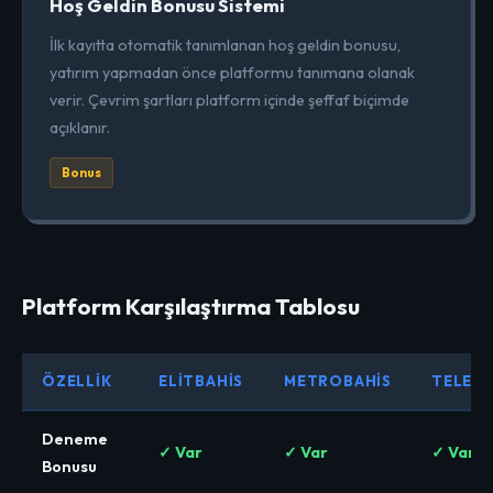
Hoş Geldin Bonusu Sistemi
İlk kayıtta otomatik tanımlanan hoş geldin bonusu,
yatırım yapmadan önce platformu tanımana olanak
verir. Çevrim şartları platform içinde şeffaf biçimde
açıklanır.
Bonus
Platform Karşılaştırma Tablosu
ÖZELLIK
ELITBAHIS
METROBAHIS
TELEB
Deneme
✓ Var
✓ Var
✓ Var
Bonusu