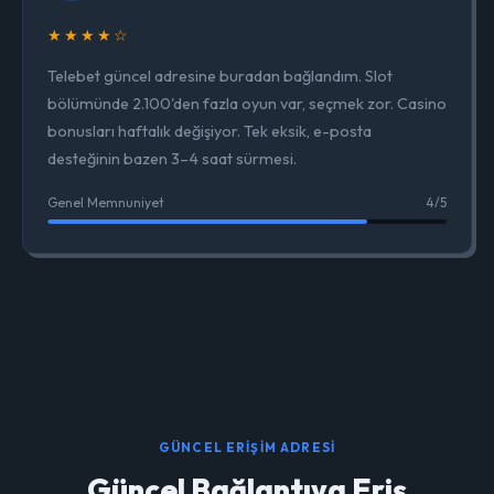
★★★★☆
Telebet güncel adresine buradan bağlandım. Slot
bölümünde 2.100'den fazla oyun var, seçmek zor. Casino
bonusları haftalık değişiyor. Tek eksik, e-posta
desteğinin bazen 3–4 saat sürmesi.
Genel Memnuniyet
4/5
GÜNCEL ERIŞIM ADRESI
Güncel Bağlantıya Eriş