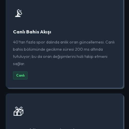
📡
Canlı Bahis Akışı
40'tan fazla spor dalında anlık oran güncellemesi. Canlı
bahis bölümünde gecikme süresi 200 ms altında
tutuluyor; bu da oran değişimlerini hızlı takip etmeni
sağlar.
Canlı
🎁