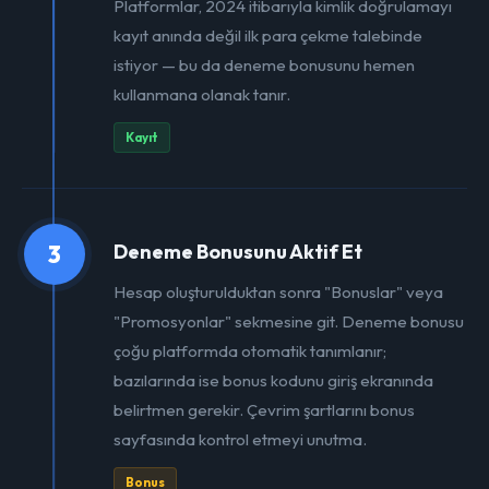
Platformlar, 2024 itibarıyla kimlik doğrulamayı
kayıt anında değil ilk para çekme talebinde
istiyor — bu da deneme bonusunu hemen
kullanmana olanak tanır.
Kayıt
Deneme Bonusunu Aktif Et
3
Hesap oluşturulduktan sonra "Bonuslar" veya
"Promosyonlar" sekmesine git. Deneme bonusu
çoğu platformda otomatik tanımlanır;
bazılarında ise bonus kodunu giriş ekranında
belirtmen gerekir. Çevrim şartlarını bonus
sayfasında kontrol etmeyi unutma.
Bonus