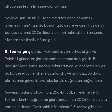
altyapısını test etmesine olanak tanır.
Şöyle düşün: Bir ürünü satın almadan önce denemek
istemez misin? Tam da bu noktada devreye giren hoş geldin
bonusu sistemi, 2026 itibarıyla en iyi bahis siteleri arasında
standart bir özellik hâline geldi.
Elitbahis giriş
adresi, Metrobahis yeni adres bilgisi ve
Telebet güncel erişim linki zaman zaman değişebilir. Bu
değişikliklerin temel nedeni teknik altyapı güncellemeleri ya
da bölgesel yönlendirme ayarlarıdır. Ve aslında... bu durum
platformun güvenlik protokolleriyle doğrudan bağlantılıdır.
Güvenilir bahis platformları, 256-bit SSL şifreleme ve iki
faktörlü kimlik doğrulama gibi standartları 2024'ten bu yana
zorunlu tutuyor. Canlı bahis bölümünde 1.8 saniye gibi kısa