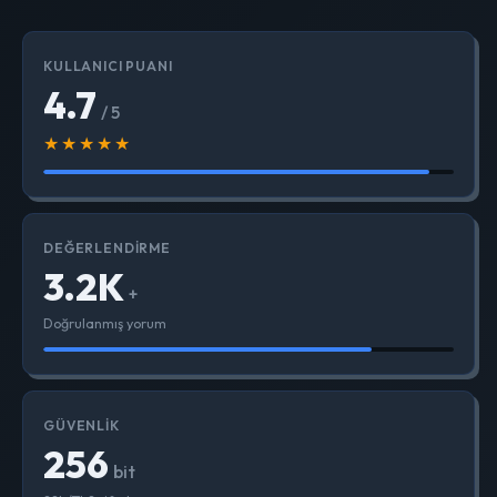
KULLANICI PUANI
4.7
/ 5
★★★★★
DEĞERLENDIRME
3.2K
+
Doğrulanmış yorum
GÜVENLIK
256
bit