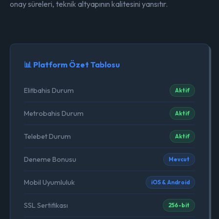
onay süreleri, teknik altyapının kalitesini yansıtır.
📊 Platform Özet Tablosu
Elitbahis Durum
Aktif
Metrobahis Durum
Aktif
Telebet Durum
Aktif
Deneme Bonusu
Mevcut
Mobil Uyumluluk
iOS & Android
SSL Sertifikası
256-bit