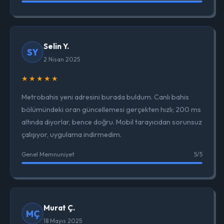
Selin Y.
SY
2 Nisan 2025
★★★★★
Metrobahis yeni adresini burada buldum. Canlı bahis
bölümündeki oran güncellemesi gerçekten hızlı; 200 ms
altında diyorlar, bence doğru. Mobil tarayıcıdan sorunsuz
çalışıyor, uygulama indirmedim.
Genel Memnuniyet
5/5
Murat Ç.
MÇ
18 Mayıs 2025