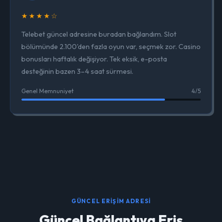
★★★★☆
Telebet güncel adresine buradan bağlandım. Slot
bölümünde 2.100'den fazla oyun var, seçmek zor. Casino
bonusları haftalık değişiyor. Tek eksik, e-posta
desteğinin bazen 3–4 saat sürmesi.
Genel Memnuniyet
4/5
GÜNCEL ERIŞIM ADRESI
Güncel Bağlantıya Eriş