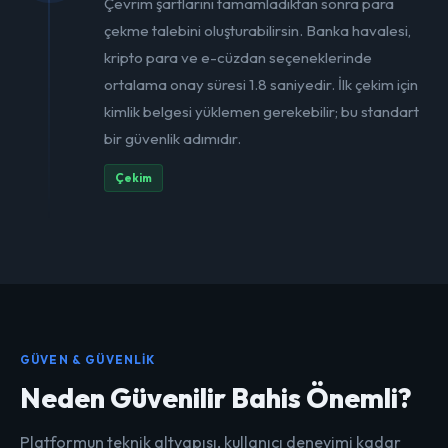
Çevrim şartlarını tamamladıktan sonra para
çekme talebini oluşturabilirsin. Banka havalesi,
kripto para ve e-cüzdan seçeneklerinde
ortalama onay süresi 1.8 saniyedir. İlk çekim için
kimlik belgesi yüklemen gerekebilir; bu standart
bir güvenlik adımıdır.
Çekim
GÜVEN & GÜVENLIK
Neden Güvenilir Bahis Önemli?
Platformun teknik altyapısı, kullanıcı deneyimi kadar