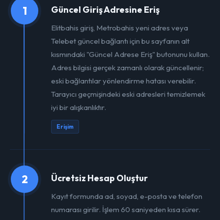
Güncel Giriş Adresine Eriş
1
Elitbahis giriş, Metrobahis yeni adres veya
Telebet güncel bağlantı için bu sayfanın alt
kısmındaki "Güncel Adrese Eriş" butonunu kullan.
Adres bilgisi gerçek zamanlı olarak güncellenir;
eski bağlantılar yönlendirme hatası verebilir.
Tarayıcı geçmişindeki eski adresleri temizlemek
iyi bir alışkanlıktır.
Erişim
Ücretsiz Hesap Oluştur
2
Kayıt formunda ad, soyad, e-posta ve telefon
numarası girilir. İşlem 60 saniyeden kısa sürer.