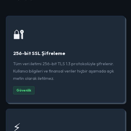
🔐
256-bit SSL Şifreleme
Tüm veri iletimi 256-bit TLS 1.3 protokolüyle şifrelenir.
Kullanıcı bilgileri ve finansal veriler hiçbir aşamada açık
metin olarak iletilmez.
Güvenlik
⚡