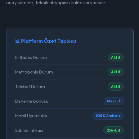
onay süreleri, teknik altyapının kalitesini yansıtır.
📊 Platform Özet Tablosu
Elitbahis Durum
Aktif
Metrobahis Durum
Aktif
Telebet Durum
Aktif
Deneme Bonusu
Mevcut
Mobil Uyumluluk
iOS & Android
SSL Sertifikası
256-bit