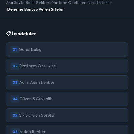
Ana Sayfa
Bahis Rehberi
Platform Özellikleri
Nasıl Kullanılır
Deneme Bonusu Veren Siteler
📋 İçindekiler
Genel Bakış
01
Platform Özellikleri
02
Adım Adım Rehber
03
Güven & Güvenlik
04
Sık Sorulan Sorular
05
Video Rehber
06