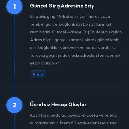
Güncel Giriş Adresine Eriş
1
Elitbahis giriş, Metrobahis yeni adres veya
Telebet güncel bağlantı için bu sayfanın alt
kısmındaki "Güncel Adrese Eriş" butonunu kullan.
Adres bilgisi gerçek zamanlı olarak güncellenir;
eski bağlantılar yönlendirme hatası verebilir.
Tarayıcı geçmişindeki eski adresleri temizlemek
iyi bir alışkanlıktır.
Erişim
Ücretsiz Hesap Oluştur
2
Kayıt formunda ad, soyad, e-posta ve telefon
numarası girilir. İşlem 60 saniyeden kısa sürer.