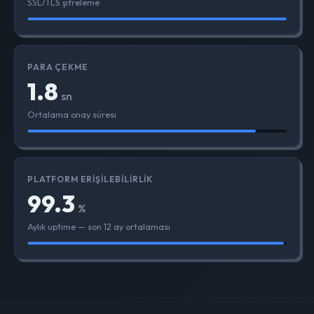
SSL/TLS şifreleme
PARA ÇEKME
1.8
sn
Ortalama onay süresi
PLATFORM ERIŞILEBILIRLIK
99.3
%
Aylık uptime — son 12 ay ortalaması