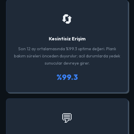
🔄
Kesintisiz Erişim
Son 12 ay ortalamasında %99.3 uptime değeri. Planlı
bakım süreleri önceden duyurulur; acil durumlarda yedek
sunucular devreye girer.
%99.3
💬