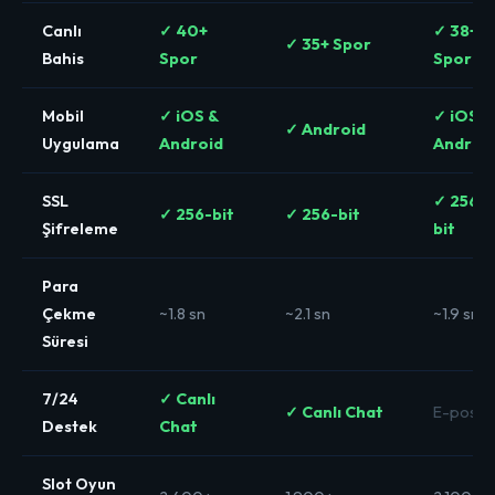
Canlı
✓ 40+
✓ 38+
✓ 35+ Spor
Bahis
Spor
Spor
Mobil
✓ iOS &
✓ iOS &
✓ Android
Uygulama
Android
Androi
SSL
✓ 256-
✓ 256-bit
✓ 256-bit
Şifreleme
bit
Para
Çekme
~1.8 sn
~2.1 sn
~1.9 sn
Süresi
7/24
✓ Canlı
✓ Canlı Chat
E-posta
Destek
Chat
Slot Oyun