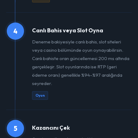
Canlı Bahis veya Slot Oyna
4
Deneme bakiyesiyle canlı bahis, slot siteleri
veya casino bölümünde oyun oynayabilirsin.
Canlı bahiste oran güncellemesi 200 ms altında
gerçekleşir. Slot oyunlarında ise RTP (geri
ödeme oranı) genellikle %94–%97 aralığında
seyreder.
Oyun
Kazancını Çek
5