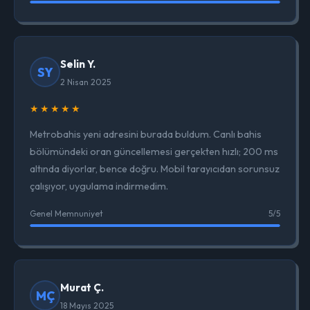
Selin Y.
SY
2 Nisan 2025
★★★★★
Metrobahis yeni adresini burada buldum. Canlı bahis
bölümündeki oran güncellemesi gerçekten hızlı; 200 ms
altında diyorlar, bence doğru. Mobil tarayıcıdan sorunsuz
çalışıyor, uygulama indirmedim.
Genel Memnuniyet
5/5
Murat Ç.
MÇ
18 Mayıs 2025