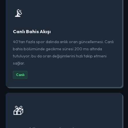
📡
Canlı Bahis Akışı
40'tan fazla spor dalında anlık oran güncellemesi. Canlı
bahis bölümünde gecikme süresi 200 ms altında
tutuluyor; bu da oran değişimlerini hızlı takip etmeni
sağlar.
Canlı
🎁