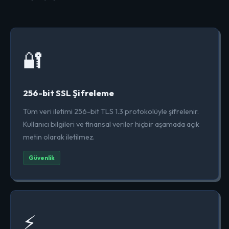
🔐
256-bit SSL Şifreleme
Tüm veri iletimi 256-bit TLS 1.3 protokolüyle şifrelenir.
Kullanıcı bilgileri ve finansal veriler hiçbir aşamada açık
metin olarak iletilmez.
Güvenlik
⚡