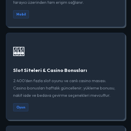
tarayıcı üzerinden tam erişim sağlanır.
Mobil
🎰
Slot Siteleri & Casino Bonusları
2.400'den fazla slot oyunu ve canlı casino masası.
Casino bonusları haftalık güncellenir; yükleme bonusu,
nakit iade ve bedava çevirme seçenekleri mevcuttur.
Oyun