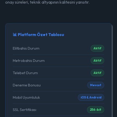
onay süreleri, teknik altyapının kalitesini yansıtır.
📊 Platform Özet Tablosu
Elitbahis Durum
Aktif
Metrobahis Durum
Aktif
Telebet Durum
Aktif
Deneme Bonusu
Mevcut
Mobil Uyumluluk
iOS & Android
SSL Sertifikası
256-bit