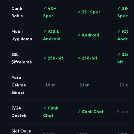
Canlı
✓ 40+
✓ 38+
✓ 35+ Spor
Bahis
Spor
Spor
Mobil
✓ iOS &
✓ iOS &
✓ Android
Uygulama
Android
Androi
SSL
✓ 256-
✓ 256-bit
✓ 256-bit
Şifreleme
bit
Para
Çekme
~1.8 sn
~2.1 sn
~1.9 sn
Süresi
7/24
✓ Canlı
✓ Canlı Chat
E-posta
Destek
Chat
Slot Oyun