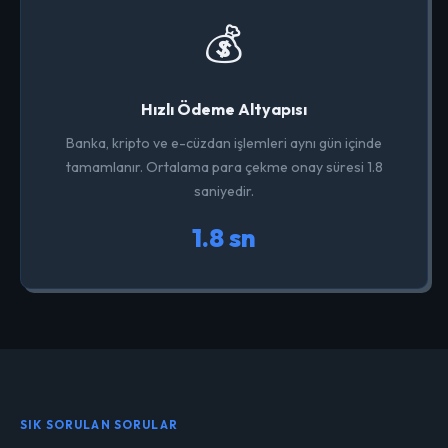
💰
Hızlı Ödeme Altyapısı
Banka, kripto ve e-cüzdan işlemleri aynı gün içinde
tamamlanır. Ortalama para çekme onay süresi 1.8
saniyedir.
1.8 sn
SIK SORULAN SORULAR