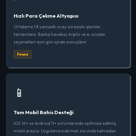
Hızlı Para Çekme Altyapısı
Ortalama 1.8 saniyelik onay süresiyle işlemler
tamamlanır. Banka havalesi, kripto ve e-cüzdan
seçenekleri aynı gün içinde sonuçlanır.
Finans
📱
Tam Mobil Bahis Desteği
iOS 16+ ve Android 11+ sürümlerinde optimize edilmiş
mobil arayüz. Uygulama indirmek zorunda kalmadan