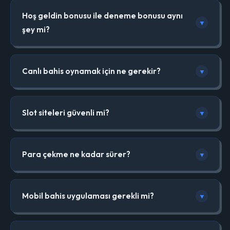
güncellenir. Sayfayı yer imlerine ekleyerek her zaman
Hoş geldin bonusu ile deneme bonusu aynı
▼
doğru adrese ulaşabilirsin.
şey mi?
Hoş geldin bonusu genellikle ilk yatırımın belirli bir
yüzdesi olarak verilir. Deneme bonusu ise yatırım şartı
Canlı bahis oynamak için ne gerekir?
▼
olmaksızın tanımlanan bakiyedir. İkisi farklı
mekanizmalar olmakla birlikte bazı platformlar her
Kayıtlı bir hesap ve minimum bakiye yeterlidir. Canlı
ikisini birlikte sunar.
bahis bölümünde 40'tan fazla spor dalında anlık oran
Slot siteleri güvenli mi?
▼
takibi yapılabilir. Stabil bir internet bağlantısı, 200 ms
altında gecikme için önerilir.
256-bit SSL şifreleme kullanan ve şeffaf RTP oranları
yayınlayan slot siteleri teknik açıdan güvenlidir. RTP oranı
Para çekme ne kadar sürer?
▼
%94 altında olan oyunları tercih etmemek genel bir
kullanıcı tercihi.
Ortalama onay süresi 1.8 saniyedir. Banka havalesi
işlemlerinde bankanın kendi işlem süresi eklenir; bu 1–3 iş
Mobil bahis uygulaması gerekli mi?
▼
günü olabilir. Kripto ve e-cüzdan ödemeleri genellikle
aynı gün tamamlanır.
Hayır. Tüm platformlar mobil tarayıcı üzerinden tam