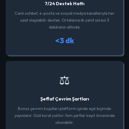
7/24 Destek Hattı
Canlı sohbet, e-posta ve sosyal medya kanallarıyla her
saat ulaşılabilir destek. Ortalama ilk yanıt süresi 3
dakikanın altında.
<3 dk
⚖️
Şeffaf Çevrim Şartları
Bonus çevrim koşulları platform içinde açık biçimde
yayınlanır. Gizli kural yoktur; tüm şartlar kayıt öncesinde
okunabilir.