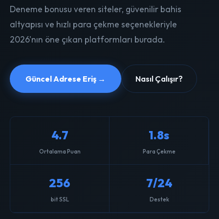
Deneme bonusu veren siteler, güvenilir bahis
altyapısı ve hızlı para çekme seçenekleriyle
2026'nın öne çıkan platformları burada.
Güncel Adrese Eriş →
Nasıl Çalışır?
4.7
1.8s
Ortalama Puan
Para Çekme
256
7/24
bit SSL
Destek