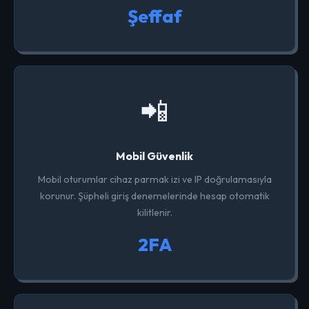
Şeffaf
📲
Mobil Güvenlik
Mobil oturumlar cihaz parmak izi ve IP doğrulamasıyla
korunur. Şüpheli giriş denemelerinde hesap otomatik
kilitlenir.
2FA