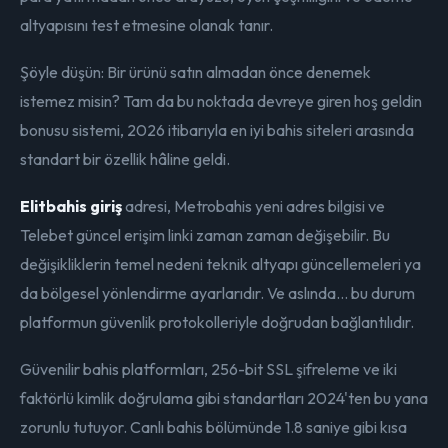
altyapısını test etmesine olanak tanır.
Şöyle düşün: Bir ürünü satın almadan önce denemek
istemez misin? Tam da bu noktada devreye giren hoş geldin
bonusu sistemi, 2026 itibarıyla en iyi bahis siteleri arasında
standart bir özellik hâline geldi.
Elitbahis giriş
adresi, Metrobahis yeni adres bilgisi ve
Telebet güncel erişim linki zaman zaman değişebilir. Bu
değişikliklerin temel nedeni teknik altyapı güncellemeleri ya
da bölgesel yönlendirme ayarlarıdır. Ve aslında... bu durum
platformun güvenlik protokolleriyle doğrudan bağlantılıdır.
Güvenilir bahis platformları, 256-bit SSL şifreleme ve iki
faktörlü kimlik doğrulama gibi standartları 2024'ten bu yana
zorunlu tutuyor. Canlı bahis bölümünde 1.8 saniye gibi kısa