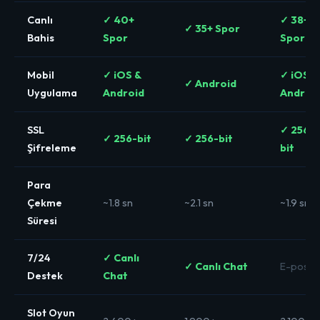
Canlı
✓ 40+
✓ 38+
✓ 35+ Spor
Bahis
Spor
Spor
Mobil
✓ iOS &
✓ iOS &
✓ Android
Uygulama
Android
Androi
SSL
✓ 256-
✓ 256-bit
✓ 256-bit
Şifreleme
bit
Para
Çekme
~1.8 sn
~2.1 sn
~1.9 sn
Süresi
7/24
✓ Canlı
✓ Canlı Chat
E-posta
Destek
Chat
Slot Oyun