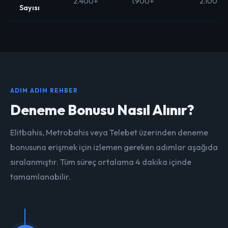
2.400+
1.900+
2.100+
Sayısı
ADIM ADIM REHBER
Deneme Bonusu Nasıl Alınır?
Elitbahis, Metrobahis veya Telebet üzerinden deneme
bonusuna erişmek için izlemen gereken adımlar aşağıda
sıralanmıştır. Tüm süreç ortalama 4 dakika içinde
tamamlanabilir.