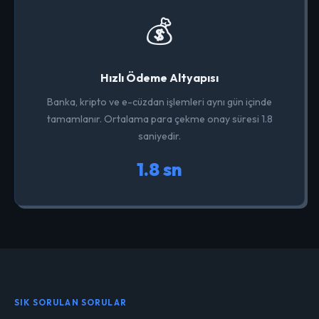
💰
Hızlı Ödeme Altyapısı
Banka, kripto ve e-cüzdan işlemleri aynı gün içinde
tamamlanır. Ortalama para çekme onay süresi 1.8
saniyedir.
1.8 sn
SIK SORULAN SORULAR