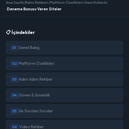
Ana Sayfa
Bahis Rehberi
Platform Özellikleri
Nasıl Kullanılır
Deneme Bonusu Veren Siteler
📋 İçindekiler
Genel Bakış
01
Platform Özellikleri
02
Adım Adım Rehber
03
Güven & Güvenlik
04
Sık Sorulan Sorular
05
Video Rehber
06