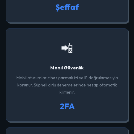
Şeffaf
📲
Mobil Güvenlik
Mobil oturumlar cihaz parmak izi ve IP doğrulamasıyla
korunur. Şüpheli giriş denemelerinde hesap otomatik
kilitlenir.
2FA