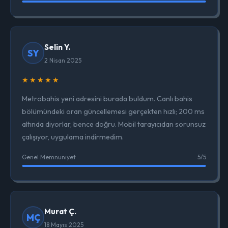
Selin Y.
SY
2 Nisan 2025
★★★★★
Metrobahis yeni adresini burada buldum. Canlı bahis
bölümündeki oran güncellemesi gerçekten hızlı; 200 ms
altında diyorlar, bence doğru. Mobil tarayıcıdan sorunsuz
çalışıyor, uygulama indirmedim.
Genel Memnuniyet
5/5
Murat Ç.
MÇ
18 Mayıs 2025