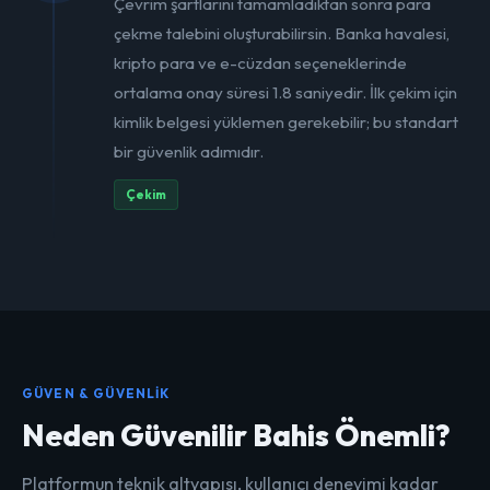
Çevrim şartlarını tamamladıktan sonra para
çekme talebini oluşturabilirsin. Banka havalesi,
kripto para ve e-cüzdan seçeneklerinde
ortalama onay süresi 1.8 saniyedir. İlk çekim için
kimlik belgesi yüklemen gerekebilir; bu standart
bir güvenlik adımıdır.
Çekim
GÜVEN & GÜVENLIK
Neden Güvenilir Bahis Önemli?
Platformun teknik altyapısı, kullanıcı deneyimi kadar