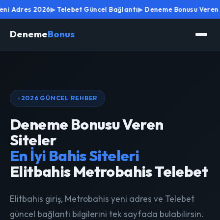
res 2026
Telebet Güncel Bağlantı
Deneme Bonusu Veren Sitele
Deneme
Bonus
2026 GÜNCEL REHBER
Deneme Bonusu Veren
Siteler
En İyi Bahis Siteleri
Elitbahis Metrobahis Telebet
Elitbahis giriş, Metrobahis yeni adres ve Telebet
güncel bağlantı bilgilerini tek sayfada bulabilirsin.