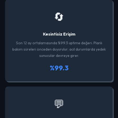
🔄
Kesintisiz Erişim
Son 12 ay ortalamasında %99.3 uptime değeri. Planlı
bakım süreleri önceden duyurulur; acil durumlarda yedek
sunucular devreye girer.
%99.3
💬