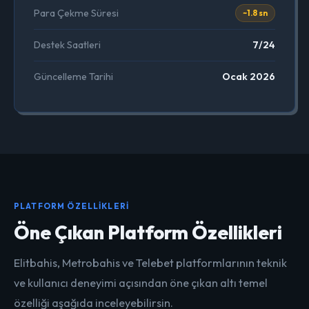
Para Çekme Süresi
~1.8 sn
Destek Saatleri
7/24
Güncelleme Tarihi
Ocak 2026
PLATFORM ÖZELLIKLERI
Öne Çıkan Platform Özellikleri
Elitbahis, Metrobahis ve Telebet platformlarının teknik
ve kullanıcı deneyimi açısından öne çıkan altı temel
özelliği aşağıda inceleyebilirsin.