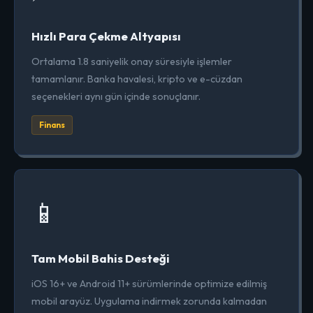
Hızlı Para Çekme Altyapısı
Ortalama 1.8 saniyelik onay süresiyle işlemler
tamamlanır. Banka havalesi, kripto ve e-cüzdan
seçenekleri aynı gün içinde sonuçlanır.
Finans
📱
Tam Mobil Bahis Desteği
iOS 16+ ve Android 11+ sürümlerinde optimize edilmiş
mobil arayüz. Uygulama indirmek zorunda kalmadan