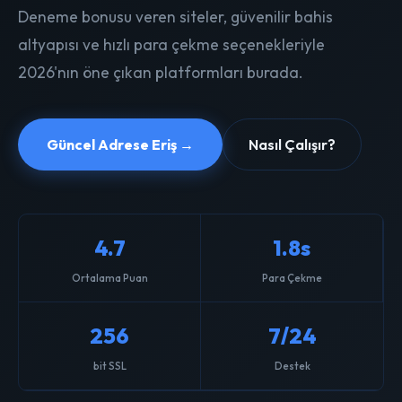
Deneme bonusu veren siteler, güvenilir bahis
altyapısı ve hızlı para çekme seçenekleriyle
2026'nın öne çıkan platformları burada.
Güncel Adrese Eriş →
Nasıl Çalışır?
4.7
1.8s
Ortalama Puan
Para Çekme
256
7/24
bit SSL
Destek