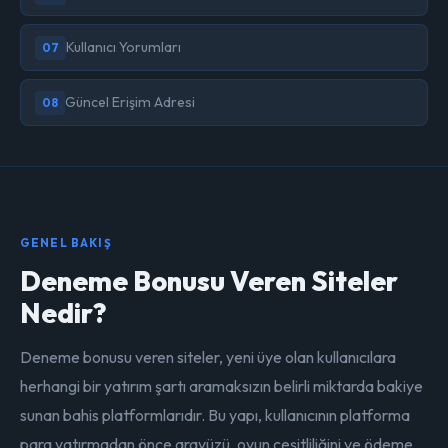
Kullanıcı Yorumları
07
Güncel Erişim Adresi
08
GENEL BAKIŞ
Deneme Bonusu Veren Siteler
Nedir?
Deneme bonusu veren siteler, yeni üye olan kullanıcılara
herhangi bir yatırım şartı aramaksızın belirli miktarda bakiye
sunan bahis platformlarıdır. Bu yapı, kullanıcının platforma
para yatırmadan önce arayüzü, oyun çeşitliliğini ve ödeme