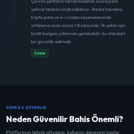
Çevrim şartlarını tamamladıktan sonra para
çekme talebini oluşturabilirsin. Banka havalesi,
kripto para ve e-cüzdan seçeneklerinde
ortalama onay süresi 1.8 saniyedir. İlk çekim için
kimlik belgesi yüklemen gerekebilir; bu standart
bir güvenlik adımıdır.
Çekim
GÜVEN & GÜVENLIK
Neden Güvenilir Bahis Önemli?
Platformun teknik altyapısı, kullanıcı deneyimi kadar