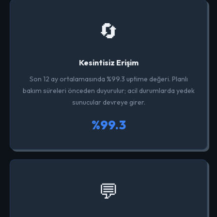
🔄
Kesintisiz Erişim
Son 12 ay ortalamasında %99.3 uptime değeri. Planlı
bakım süreleri önceden duyurulur; acil durumlarda yedek
sunucular devreye girer.
%99.3
💬