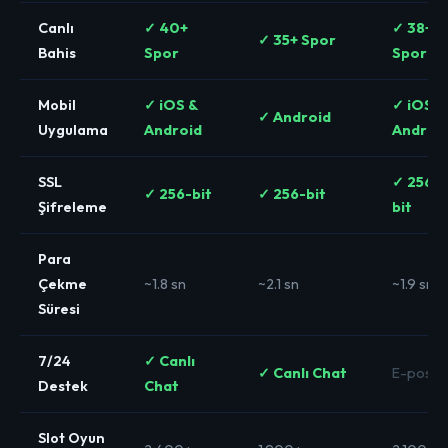
Canlı
✓ 40+
✓ 38+
✓ 35+ Spor
Bahis
Spor
Spor
Mobil
✓ iOS &
✓ iOS &
✓ Android
Uygulama
Android
Androi
SSL
✓ 256-
✓ 256-bit
✓ 256-bit
Şifreleme
bit
Para
Çekme
~1.8 sn
~2.1 sn
~1.9 sn
Süresi
7/24
✓ Canlı
✓ Canlı Chat
E-posta
Destek
Chat
Slot Oyun