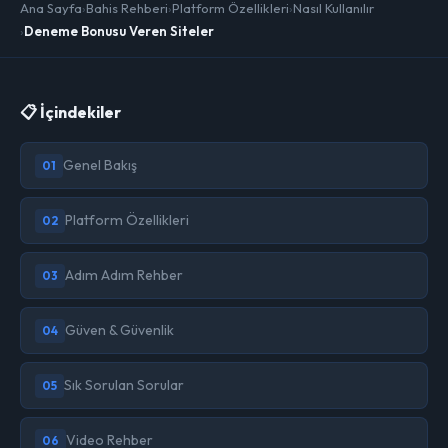
Ana Sayfa
Bahis Rehberi
Platform Özellikleri
Nasıl Kullanılır
Deneme Bonusu Veren Siteler
📋 İçindekiler
Genel Bakış
01
Platform Özellikleri
02
Adım Adım Rehber
03
Güven & Güvenlik
04
Sık Sorulan Sorular
05
Video Rehber
06