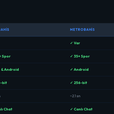
BAHIS
METROBAHIS
✓ Var
+ Spor
✓ 35+ Spor
 & Android
✓ Android
-bit
✓ 256-bit
n
~2.1 sn
lı Chat
✓ Canlı Chat