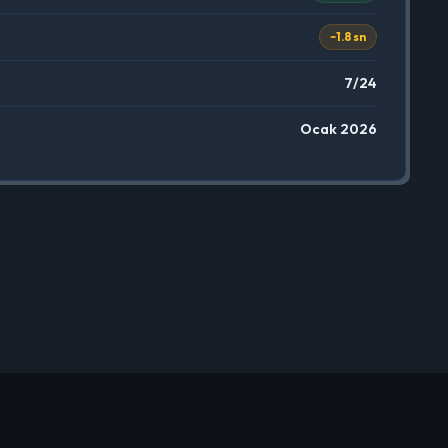
~1.8 sn
7/24
Ocak 2026