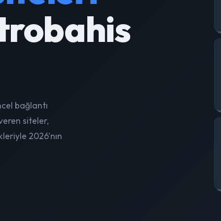
trobahis
ncel bağlantı
eren siteler,
kleriyle 2026'nın