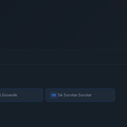
 Güvenlik
Sık Sorulan Sorular
05