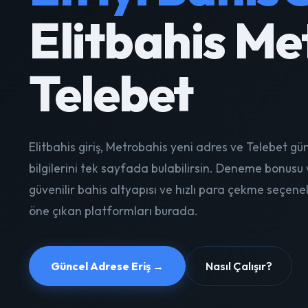
Elitbahis Me
Telebet
Elitbahis giriş, Metrobahis yeni adres ve Telebet gü
bilgilerini tek sayfada bulabilirsin. Deneme bonusu v
güvenilir bahis altyapısı ve hızlı para çekme seçene
öne çıkan platformları burada.
Güncel Adrese Eriş →
Nasıl Çalışır?