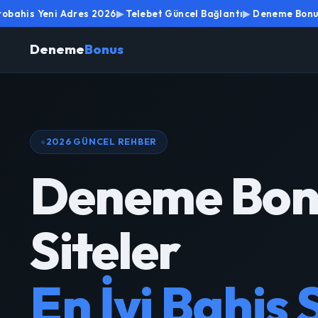
is Yeni Adres 2026
Telebet Güncel Bağlantı
Deneme Bonusu Ver
Deneme
Bonus
2026 GÜNCEL REHBER
Deneme Bon
Siteler
En İyi Bahis S