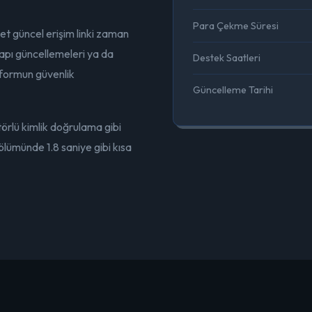
Para Çekme Süresi
et güncel erişim linki zaman
yapı güncellemeleri ya da
Destek Saatleri
tformun güvenlik
Güncelleme Tarihi
törlü kimlik doğrulama gibi
ölümünde 1.8 saniye gibi kısa