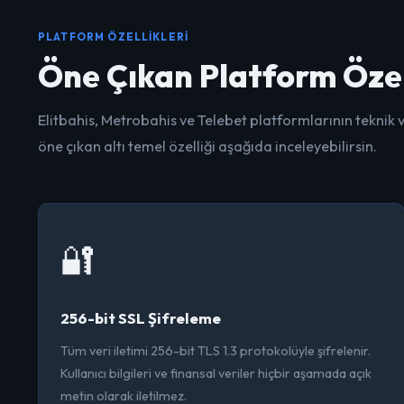
PLATFORM ÖZELLIKLERI
Öne Çıkan Platform Özel
Elitbahis, Metrobahis ve Telebet platformlarının teknik 
öne çıkan altı temel özelliği aşağıda inceleyebilirsin.
🔐
256-bit SSL Şifreleme
Tüm veri iletimi 256-bit TLS 1.3 protokolüyle şifrelenir.
Kullanıcı bilgileri ve finansal veriler hiçbir aşamada açık
metin olarak iletilmez.