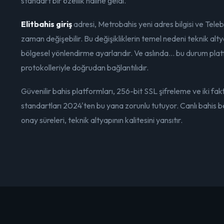
standart bir özellik hâline geldi.
Elitbahis giriş
adresi, Metrobahis yeni adres bilgisi ve Teleb
zaman değişebilir. Bu değişikliklerin temel nedeni teknik alt
bölgesel yönlendirme ayarlarıdır. Ve aslında... bu durum pla
protokolleriyle doğrudan bağlantılıdır.
Güvenilir bahis platformları, 256-bit SSL şifreleme ve iki fak
standartları 2024'ten bu yana zorunlu tutuyor. Canlı bahis b
onay süreleri, teknik altyapının kalitesini yansıtır.