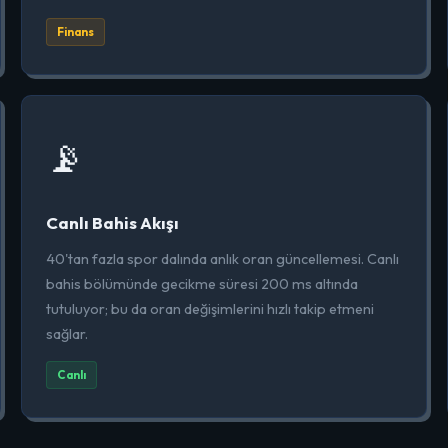
Finans
📡
Canlı Bahis Akışı
40'tan fazla spor dalında anlık oran güncellemesi. Canlı
bahis bölümünde gecikme süresi 200 ms altında
tutuluyor; bu da oran değişimlerini hızlı takip etmeni
sağlar.
Canlı