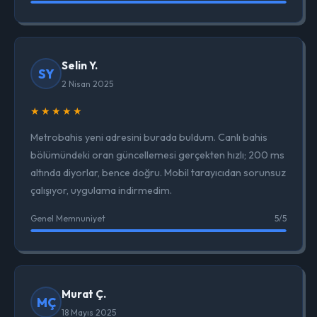
Selin Y.
SY
2 Nisan 2025
★★★★★
Metrobahis yeni adresini burada buldum. Canlı bahis
bölümündeki oran güncellemesi gerçekten hızlı; 200 ms
altında diyorlar, bence doğru. Mobil tarayıcıdan sorunsuz
çalışıyor, uygulama indirmedim.
Genel Memnuniyet
5/5
Murat Ç.
MÇ
18 Mayıs 2025