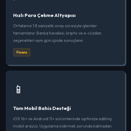
Hızlı Para Çekme Altyapısı
Ortalama 1.8 saniyelik onay süresiyle işlemler
tamamlanır. Banka havalesi, kripto ve e-cüzdan
seçenekleri aynı gün içinde sonuçlanır.
Finans
📱
Tam Mobil Bahis Desteği
iOS 16+ ve Android 11+ sürümlerinde optimize edilmiş
mobil arayüz. Uygulama indirmek zorunda kalmadan