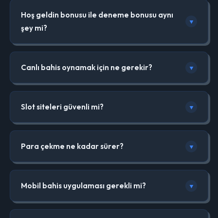
güncellenir. Sayfayı yer imlerine ekleyerek her zaman
Hoş geldin bonusu ile deneme bonusu aynı
▼
doğru adrese ulaşabilirsin.
şey mi?
Hoş geldin bonusu genellikle ilk yatırımın belirli bir
yüzdesi olarak verilir. Deneme bonusu ise yatırım şartı
Canlı bahis oynamak için ne gerekir?
▼
olmaksızın tanımlanan bakiyedir. İkisi farklı
mekanizmalar olmakla birlikte bazı platformlar her
Kayıtlı bir hesap ve minimum bakiye yeterlidir. Canlı
ikisini birlikte sunar.
bahis bölümünde 40'tan fazla spor dalında anlık oran
Slot siteleri güvenli mi?
▼
takibi yapılabilir. Stabil bir internet bağlantısı, 200 ms
altında gecikme için önerilir.
256-bit SSL şifreleme kullanan ve şeffaf RTP oranları
yayınlayan slot siteleri teknik açıdan güvenlidir. RTP oranı
Para çekme ne kadar sürer?
▼
%94 altında olan oyunları tercih etmemek genel bir
kullanıcı tercihi.
Ortalama onay süresi 1.8 saniyedir. Banka havalesi
işlemlerinde bankanın kendi işlem süresi eklenir; bu 1–3 iş
Mobil bahis uygulaması gerekli mi?
▼
günü olabilir. Kripto ve e-cüzdan ödemeleri genellikle
aynı gün tamamlanır.
Hayır. Tüm platformlar mobil tarayıcı üzerinden tam