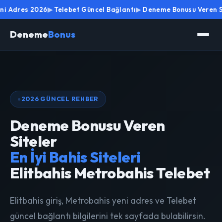
es 2026
Telebet Güncel Bağlantı
Deneme Bonusu Veren Siteler
Deneme
Bonus
2026 GÜNCEL REHBER
Deneme Bonusu Veren
Siteler
En İyi Bahis Siteleri
Elitbahis Metrobahis Telebet
Elitbahis giriş, Metrobahis yeni adres ve Telebet
güncel bağlantı bilgilerini tek sayfada bulabilirsin.