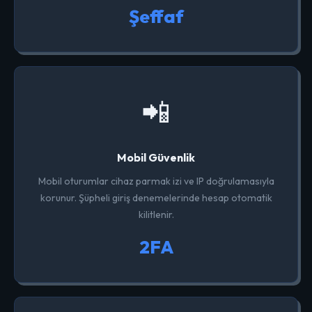
Şeffaf
📲
Mobil Güvenlik
Mobil oturumlar cihaz parmak izi ve IP doğrulamasıyla
korunur. Şüpheli giriş denemelerinde hesap otomatik
kilitlenir.
2FA