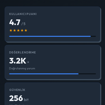
KULLANICI PUANI
4.7
/ 5
★★★★★
DEĞERLENDIRME
3.2K
+
Doğrulanmış yorum
GÜVENLIK
256
bit