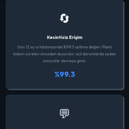
🔄
Kesintisiz Erişim
Son 12 ay ortalamasında %99.3 uptime değeri. Planlı
bakım süreleri önceden duyurulur; acil durumlarda yedek
sunucular devreye girer.
%99.3
💬