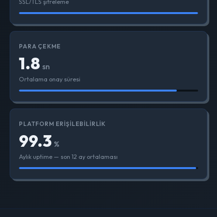
SSL/TLS şifreleme
PARA ÇEKME
1.8
sn
Ortalama onay süresi
PLATFORM ERIŞILEBILIRLIK
99.3
%
Aylık uptime — son 12 ay ortalaması