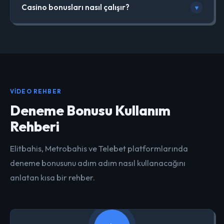
işlevli erişim sunar. Uygulama indirmek tercih
Casino bonusları nasıl çalışır?
▼
meselesidir; bazı kullanıcılar tarayıcı erişimini daha hızlı
buluyor.
Casino bonusları haftalık güncellenir. Yükleme bonusu,
nakit iade ve bedava çevirme seçenekleri en yaygın
türlerdir. Her bonusun ayrı çevrim şartı vardır; bunları
bonus sayfasında kontrol etmek önemlidir.
VIDEO REHBER
Deneme Bonusu Kullanım
Rehberi
Elitbahis, Metrobahis ve Telebet platformlarında
deneme bonusunu adım adım nasıl kullanacağını
anlatan kısa bir rehber.