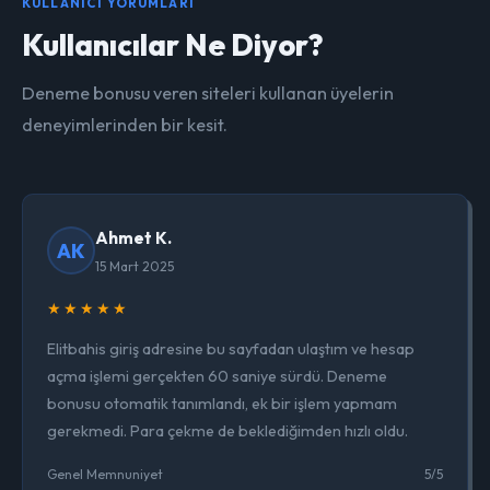
KULLANICI YORUMLARI
Kullanıcılar Ne Diyor?
Deneme bonusu veren siteleri kullanan üyelerin
deneyimlerinden bir kesit.
Ahmet K.
AK
15 Mart 2025
★★★★★
Elitbahis giriş adresine bu sayfadan ulaştım ve hesap
açma işlemi gerçekten 60 saniye sürdü. Deneme
bonusu otomatik tanımlandı, ek bir işlem yapmam
gerekmedi. Para çekme de beklediğimden hızlı oldu.
Genel Memnuniyet
5/5