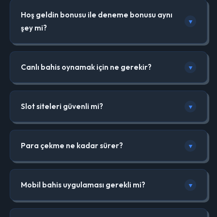
güncellenir. Sayfayı yer imlerine ekleyerek her zaman
Hoş geldin bonusu ile deneme bonusu aynı
▼
doğru adrese ulaşabilirsin.
şey mi?
Hoş geldin bonusu genellikle ilk yatırımın belirli bir
yüzdesi olarak verilir. Deneme bonusu ise yatırım şartı
Canlı bahis oynamak için ne gerekir?
▼
olmaksızın tanımlanan bakiyedir. İkisi farklı
mekanizmalar olmakla birlikte bazı platformlar her
Kayıtlı bir hesap ve minimum bakiye yeterlidir. Canlı
ikisini birlikte sunar.
bahis bölümünde 40'tan fazla spor dalında anlık oran
Slot siteleri güvenli mi?
▼
takibi yapılabilir. Stabil bir internet bağlantısı, 200 ms
altında gecikme için önerilir.
256-bit SSL şifreleme kullanan ve şeffaf RTP oranları
yayınlayan slot siteleri teknik açıdan güvenlidir. RTP oranı
Para çekme ne kadar sürer?
▼
%94 altında olan oyunları tercih etmemek genel bir
kullanıcı tercihi.
Ortalama onay süresi 1.8 saniyedir. Banka havalesi
işlemlerinde bankanın kendi işlem süresi eklenir; bu 1–3 iş
Mobil bahis uygulaması gerekli mi?
▼
günü olabilir. Kripto ve e-cüzdan ödemeleri genellikle
aynı gün tamamlanır.
Hayır. Tüm platformlar mobil tarayıcı üzerinden tam