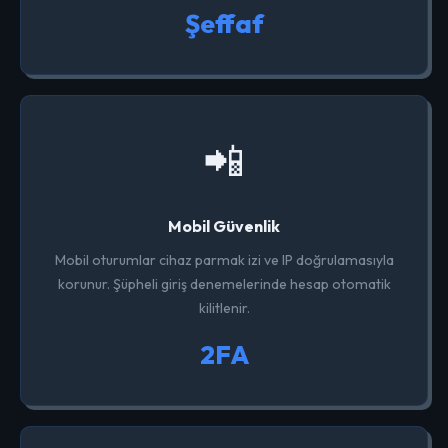
Şeffaf
📲
Mobil Güvenlik
Mobil oturumlar cihaz parmak izi ve IP doğrulamasıyla
korunur. Şüpheli giriş denemelerinde hesap otomatik
kilitlenir.
2FA