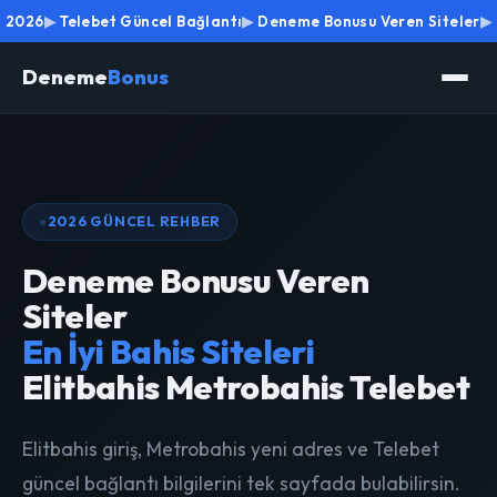
Telebet Güncel Bağlantı
Deneme Bonusu Veren Siteler
Canlı 
Deneme
Bonus
2026 GÜNCEL REHBER
Deneme Bonusu Veren
Siteler
En İyi Bahis Siteleri
Elitbahis Metrobahis Telebet
Elitbahis giriş, Metrobahis yeni adres ve Telebet
güncel bağlantı bilgilerini tek sayfada bulabilirsin.