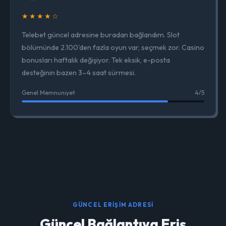
★★★★☆
Telebet güncel adresine buradan bağlandım. Slot
bölümünde 2.100'den fazla oyun var, seçmek zor. Casino
bonusları haftalık değişiyor. Tek eksik, e-posta
desteğinin bazen 3–4 saat sürmesi.
Genel Memnuniyet
4/5
GÜNCEL ERIŞIM ADRESI
Güncel Bağlantıya Eriş