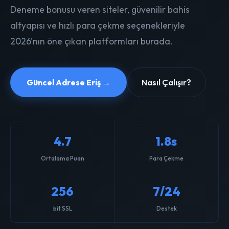
Deneme bonusu veren siteler, güvenilir bahis
altyapısı ve hızlı para çekme seçenekleriyle
2026'nın öne çıkan platformları burada.
Güncel Adrese Eriş →
Nasıl Çalışır?
4.7
1.8s
Ortalama Puan
Para Çekme
256
7/24
bit SSL
Destek