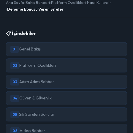
Ana Sayfa
Bahis Rehberi
Platform Özellikleri
Nasıl Kullanılır
Deneme Bonusu Veren Siteler
📋 İçindekiler
Genel Bakış
01
Platform Özellikleri
02
Adım Adım Rehber
03
Güven & Güvenlik
04
Sık Sorulan Sorular
05
Video Rehber
06