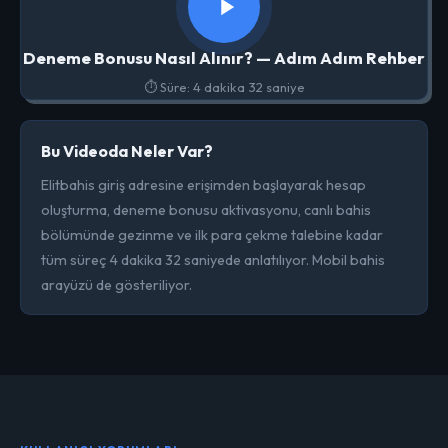
Deneme Bonusu Nasıl Alınır? — Adım Adım Rehber
⏱ Süre: 4 dakika 32 saniye
Bu Videoda Neler Var?
Elitbahis giriş adresine erişimden başlayarak hesap
oluşturma, deneme bonusu aktivasyonu, canlı bahis
bölümünde gezinme ve ilk para çekme talebine kadar
tüm süreç 4 dakika 32 saniyede anlatılıyor. Mobil bahis
arayüzü de gösteriliyor.