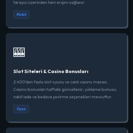
tarayıcı üzerinden tam erişim sağlanır.
Mobil
🎰
Slot Siteleri & Casino Bonusları
2.400'den fazla slot oyunu ve canlı casino masası.
Casino bonusları haftalık güncellenir; yükleme bonusu,
nakit iade ve bedava çevirme seçenekleri mevcuttur.
Oyun