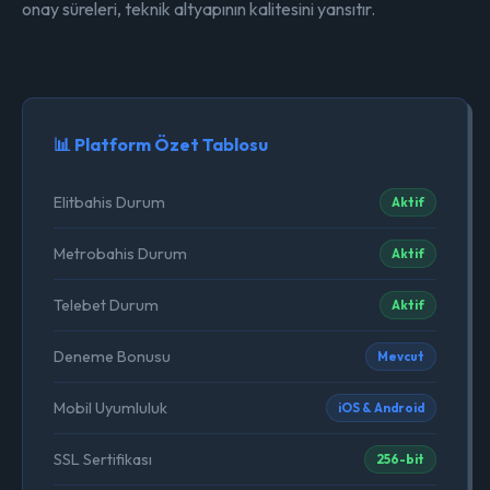
onay süreleri, teknik altyapının kalitesini yansıtır.
📊 Platform Özet Tablosu
Elitbahis Durum
Aktif
Metrobahis Durum
Aktif
Telebet Durum
Aktif
Deneme Bonusu
Mevcut
Mobil Uyumluluk
iOS & Android
SSL Sertifikası
256-bit