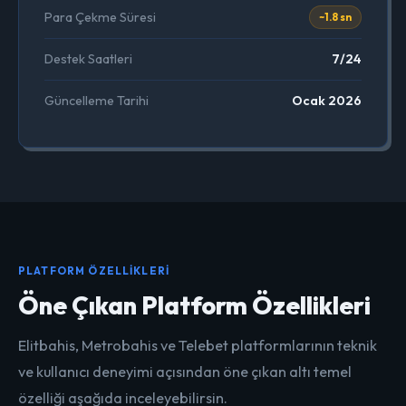
Para Çekme Süresi
~1.8 sn
Destek Saatleri
7/24
Güncelleme Tarihi
Ocak 2026
PLATFORM ÖZELLIKLERI
Öne Çıkan Platform Özellikleri
Elitbahis, Metrobahis ve Telebet platformlarının teknik
ve kullanıcı deneyimi açısından öne çıkan altı temel
özelliği aşağıda inceleyebilirsin.