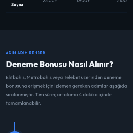
2.400+
1.900+
2.100+
Sayısı
ADIM ADIM REHBER
Deneme Bonusu Nasıl Alınır?
Elitbahis, Metrobahis veya Telebet üzerinden deneme
bonusuna erişmek için izlemen gereken adımlar aşağıda
sıralanmıştır. Tüm süreç ortalama 4 dakika içinde
tamamlanabilir.