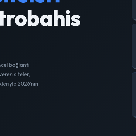
trobahis
ncel bağlantı
eren siteler,
kleriyle 2026'nın