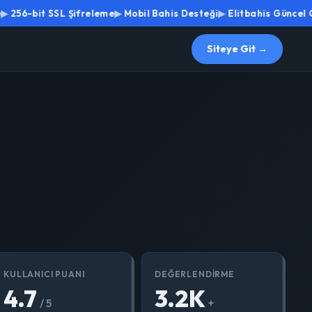
-bit SSL Şifreleme
Mobil Bahis Desteği
Elitbahis Güncel Giriş
Siteye Git →
KULLANICI PUANI
DEĞERLENDIRME
4.7
3.2K
/ 5
+