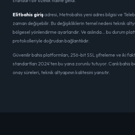
standart bir özellik hâline geldi.
Elitbahis giriş
adresi, Metrobahis yeni adres bilgisi ve Teleb
zaman değişebilir. Bu değişikliklerin temel nedeni teknik alt
bölgesel yönlendirme ayarlarıdır. Ve aslında... bu durum pla
protokolleriyle doğrudan bağlantılıdır.
Güvenilir bahis platformları, 256-bit SSL şifreleme ve iki fak
standartları 2024'ten bu yana zorunlu tutuyor. Canlı bahis b
onay süreleri, teknik altyapının kalitesini yansıtır.