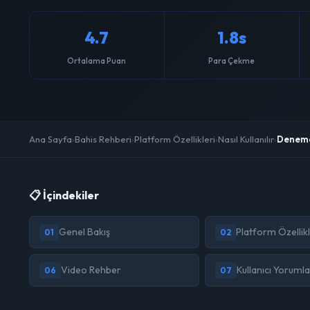
4.7
1.8s
Ortalama Puan
Para Çekme
Ana Sayfa
Bahis Rehberi
Platform Özellikleri
Nasıl Kullanılır
Deneme
📋 İçindekiler
Genel Bakış
Platform Özellikl
01
02
Video Rehber
Kullanıcı Yorumla
06
07