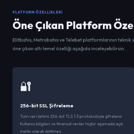
PLATFORM ÖZELLIKLERI
Öne Çıkan Platform Özel
Elitbahis, Metrobahis ve Telebet platformlarının teknik 
öne çıkan altı temel özelliği aşağıda inceleyebilirsin.
🔐
256-bit SSL Şifreleme
Tüm veri iletimi 256-bit TLS 1.3 protokolüyle şifrelenir.
Kullanıcı bilgileri ve finansal veriler hiçbir aşamada açık
metin olarak iletilmez.