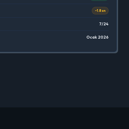
~1.8 sn
7/24
Ocak 2026