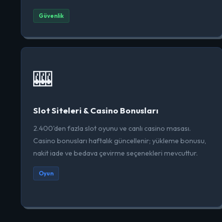
Güvenlik
🎰
Slot Siteleri & Casino Bonusları
2.400'den fazla slot oyunu ve canlı casino masası.
Casino bonusları haftalık güncellenir; yükleme bonusu,
nakit iade ve bedava çevirme seçenekleri mevcuttur.
Oyun