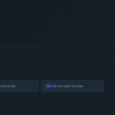
 Güvenlik
Sık Sorulan Sorular
05