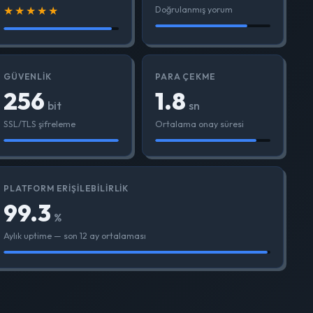
★★★★★
Doğrulanmış yorum
GÜVENLIK
PARA ÇEKME
256
1.8
bit
sn
SSL/TLS şifreleme
Ortalama onay süresi
PLATFORM ERIŞILEBILIRLIK
99.3
%
Aylık uptime — son 12 ay ortalaması