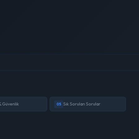
 Güvenlik
Sık Sorulan Sorular
05