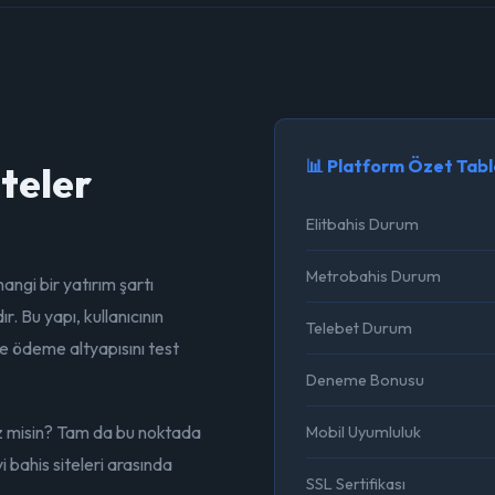
📊 Platform Özet Tab
teler
Elitbahis Durum
Metrobahis Durum
angi bir yatırım şartı
. Bu yapı, kullanıcının
Telebet Durum
e ödeme altyapısını test
Deneme Bonusu
z misin? Tam da bu noktada
Mobil Uyumluluk
i bahis siteleri arasında
SSL Sertifikası