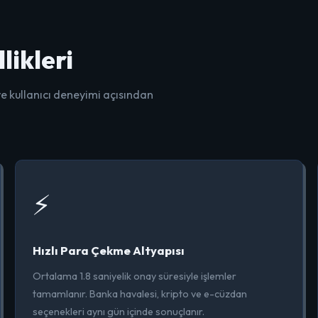
likleri
ve kullanıcı deneyimi açısından
⚡
Hızlı Para Çekme Altyapısı
Ortalama 1.8 saniyelik onay süresiyle işlemler
tamamlanır. Banka havalesi, kripto ve e-cüzdan
seçenekleri aynı gün içinde sonuçlanır.