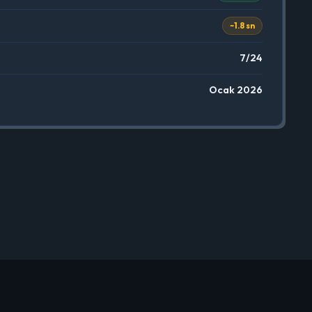
~1.8 sn
7/24
Ocak 2026