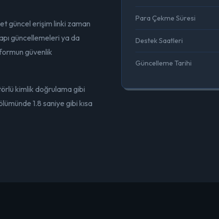
Para Çekme Süresi
et güncel erişim linki zaman
yapı güncellemeleri ya da
Destek Saatleri
tformun güvenlik
Güncelleme Tarihi
törlü kimlik doğrulama gibi
ölümünde 1.8 saniye gibi kısa