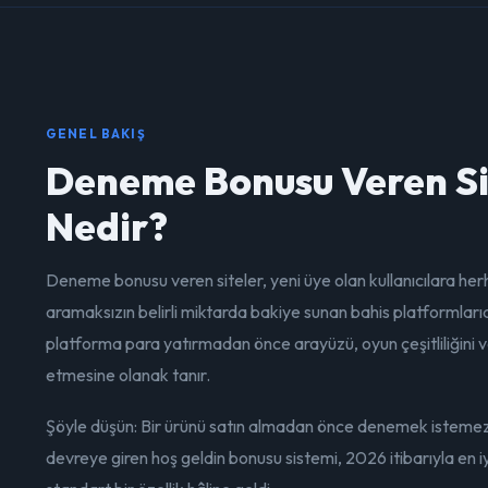
GENEL BAKIŞ
Deneme Bonusu Veren Si
Nedir?
Deneme bonusu veren siteler, yeni üye olan kullanıcılara herh
aramaksızın belirli miktarda bakiye sunan bahis platformlarıdır
platforma para yatırmadan önce arayüzü, oyun çeşitliliğini v
etmesine olanak tanır.
Şöyle düşün: Bir ürünü satın almadan önce denemek isteme
devreye giren hoş geldin bonusu sistemi, 2026 itibarıyla en iy