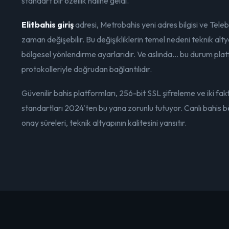
standart bir özellik hâline geldi.
Elitbahis giriş
adresi, Metrobahis yeni adres bilgisi ve Teleb
zaman değişebilir. Bu değişikliklerin temel nedeni teknik alt
bölgesel yönlendirme ayarlarıdır. Ve aslında... bu durum pla
protokolleriyle doğrudan bağlantılıdır.
Güvenilir bahis platformları, 256-bit SSL şifreleme ve iki fak
standartları 2024'ten bu yana zorunlu tutuyor. Canlı bahis b
onay süreleri, teknik altyapının kalitesini yansıtır.