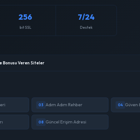
256
7/24
bit SSL
Destek
 Bonusu Veren Siteler
eri
Adım Adım Rehber
Güven &
03
04
rı
Güncel Erişim Adresi
08