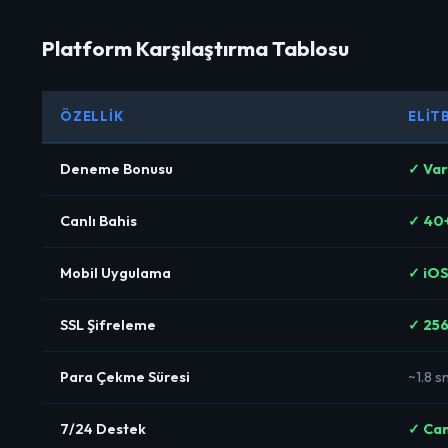
Platform Karşılaştırma Tablosu
ÖZELLIK
ELIT
Deneme Bonusu
✓ Var
Canlı Bahis
✓ 40
Mobil Uygulama
✓ iOS
SSL Şifreleme
✓ 256
Para Çekme Süresi
~1.8 s
7/24 Destek
✓ Can