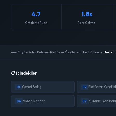
4.7
1.8s
Ortalama Puan
Para Çekme
Ana Sayfa
Bahis Rehberi
Platform Özellikleri
Nasıl Kullanılır
Deneme
📋 İçindekiler
Genel Bakış
Platform Özellikl
01
02
Video Rehber
Kullanıcı Yorumla
06
07