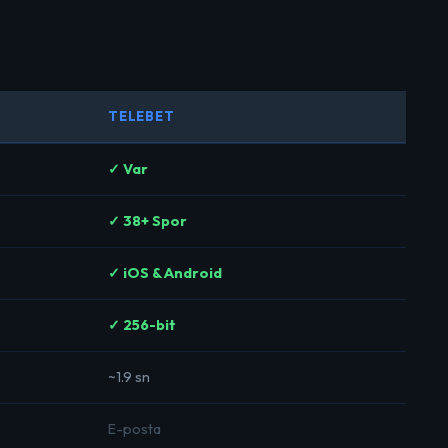
TELEBET
✓ Var
✓ 38+ Spor
✓ iOS & Android
✓ 256-bit
~1.9 sn
E-posta