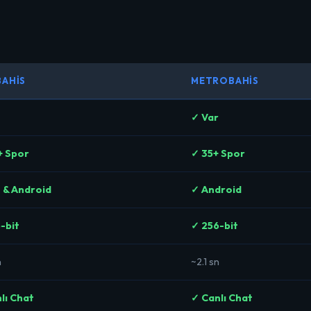
BAHIS
METROBAHIS
✓ Var
+ Spor
✓ 35+ Spor
 & Android
✓ Android
-bit
✓ 256-bit
n
~2.1 sn
lı Chat
✓ Canlı Chat