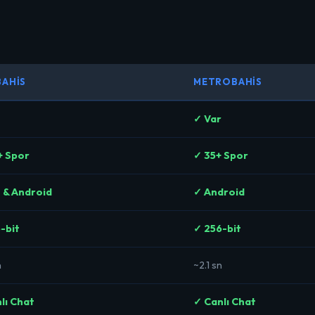
BAHIS
METROBAHIS
✓ Var
+ Spor
✓ 35+ Spor
 & Android
✓ Android
-bit
✓ 256-bit
n
~2.1 sn
lı Chat
✓ Canlı Chat