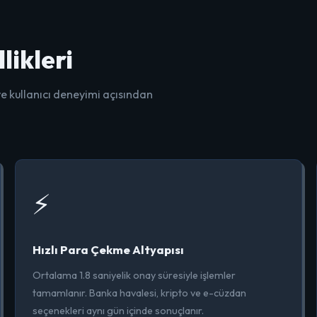
likleri
ve kullanıcı deneyimi açısından
⚡
Hızlı Para Çekme Altyapısı
Ortalama 1.8 saniyelik onay süresiyle işlemler
tamamlanır. Banka havalesi, kripto ve e-cüzdan
seçenekleri aynı gün içinde sonuçlanır.