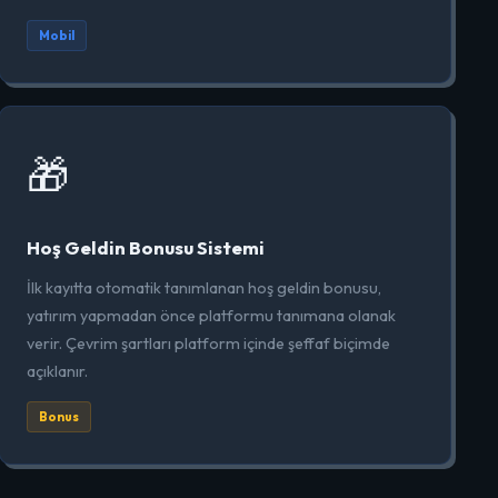
Mobil
🎁
Hoş Geldin Bonusu Sistemi
İlk kayıtta otomatik tanımlanan hoş geldin bonusu,
yatırım yapmadan önce platformu tanımana olanak
verir. Çevrim şartları platform içinde şeffaf biçimde
açıklanır.
Bonus