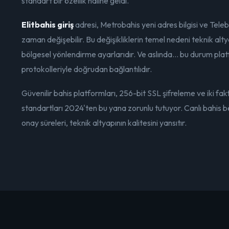
standart bir özellik hâline geldi.
Elitbahis giriş
adresi, Metrobahis yeni adres bilgisi ve Teleb
zaman değişebilir. Bu değişikliklerin temel nedeni teknik alt
bölgesel yönlendirme ayarlarıdır. Ve aslında... bu durum pla
protokolleriyle doğrudan bağlantılıdır.
Güvenilir bahis platformları, 256-bit SSL şifreleme ve iki fak
standartları 2024'ten bu yana zorunlu tutuyor. Canlı bahis b
onay süreleri, teknik altyapının kalitesini yansıtır.