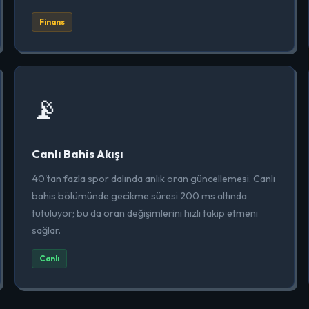
Finans
📡
Canlı Bahis Akışı
40'tan fazla spor dalında anlık oran güncellemesi. Canlı
bahis bölümünde gecikme süresi 200 ms altında
tutuluyor; bu da oran değişimlerini hızlı takip etmeni
sağlar.
Canlı