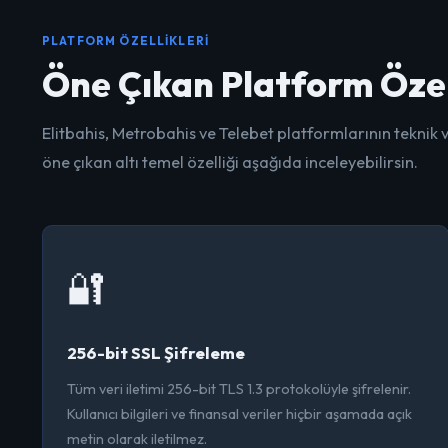
PLATFORM ÖZELLIKLERI
Öne Çıkan Platform Özel
Elitbahis, Metrobahis ve Telebet platformlarının teknik 
öne çıkan altı temel özelliği aşağıda inceleyebilirsin.
🔐
256-bit SSL Şifreleme
Tüm veri iletimi 256-bit TLS 1.3 protokolüyle şifrelenir.
Kullanıcı bilgileri ve finansal veriler hiçbir aşamada açık
metin olarak iletilmez.