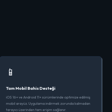
📱
Tam Mobil Bahis Desteği
iOS 16+ ve Android 11+ sürümlerinde optimize edilmiş
mobil arayüz. Uygulama indirmek zorunda kalmadan
tarayıcı üzerinden tam erişim sağlanır.