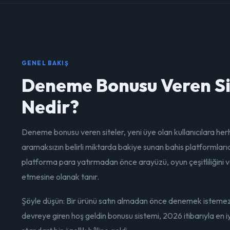
GENEL BAKIŞ
Deneme Bonusu Veren Si
Nedir?
Deneme bonusu veren siteler, yeni üye olan kullanıcılara herh
aramaksızın belirli miktarda bakiye sunan bahis platformlarıdır
platforma para yatırmadan önce arayüzü, oyun çeşitliliğini v
etmesine olanak tanır.
Şöyle düşün: Bir ürünü satın almadan önce denemek isteme
devreye giren hoş geldin bonusu sistemi, 2026 itibarıyla en iy