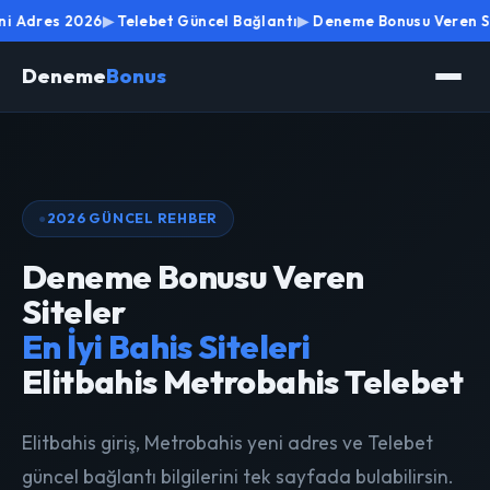
es 2026
Telebet Güncel Bağlantı
Deneme Bonusu Veren Siteler
Deneme
Bonus
2026 GÜNCEL REHBER
Deneme Bonusu Veren
Siteler
En İyi Bahis Siteleri
Elitbahis Metrobahis Telebet
Elitbahis giriş, Metrobahis yeni adres ve Telebet
güncel bağlantı bilgilerini tek sayfada bulabilirsin.