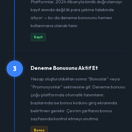
Platformlar, 2024 itibarıyla kimlik doğrulamayı
kayıt anında değil ilk para çekme talebinde
istiyor — bu da deneme bonusunu hemen
kullanmana olanak tanır.
Kayıt
Deneme Bonusunu Aktif Et
3
Hesap oluşturulduktan sonra "Bonuslar" veya
"Promosyonlar" sekmesine git. Deneme bonusu
çoğu platformda otomatik tanımlanır;
bazılarında ise bonus kodunu giriş ekranında
belirtmen gerekir. Çevrim şartlarını bonus
sayfasında kontrol etmeyi unutma.
Bonus