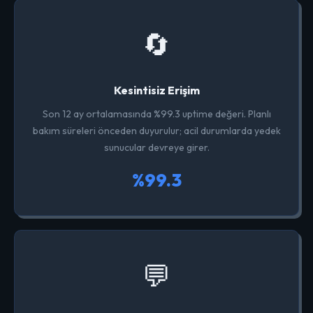
🔄
Kesintisiz Erişim
Son 12 ay ortalamasında %99.3 uptime değeri. Planlı
bakım süreleri önceden duyurulur; acil durumlarda yedek
sunucular devreye girer.
%99.3
💬