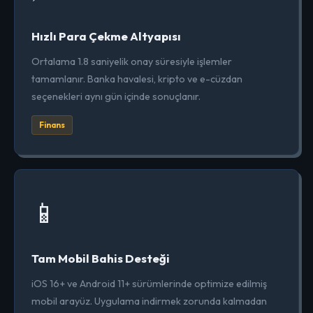
Hızlı Para Çekme Altyapısı
Ortalama 1.8 saniyelik onay süresiyle işlemler
tamamlanır. Banka havalesi, kripto ve e-cüzdan
seçenekleri aynı gün içinde sonuçlanır.
Finans
📱
Tam Mobil Bahis Desteği
iOS 16+ ve Android 11+ sürümlerinde optimize edilmiş
mobil arayüz. Uygulama indirmek zorunda kalmadan