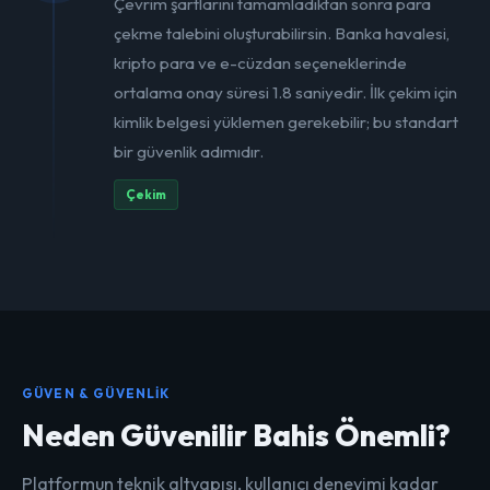
Çevrim şartlarını tamamladıktan sonra para
çekme talebini oluşturabilirsin. Banka havalesi,
kripto para ve e-cüzdan seçeneklerinde
ortalama onay süresi 1.8 saniyedir. İlk çekim için
kimlik belgesi yüklemen gerekebilir; bu standart
bir güvenlik adımıdır.
Çekim
GÜVEN & GÜVENLIK
Neden Güvenilir Bahis Önemli?
Platformun teknik altyapısı, kullanıcı deneyimi kadar