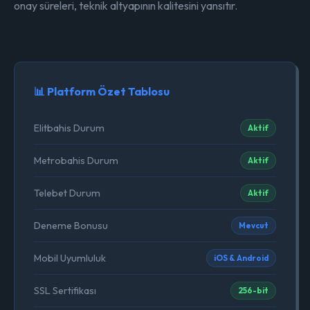
onay süreleri, teknik altyapının kalitesini yansıtır.
📊 Platform Özet Tablosu
Elitbahis Durum
Aktif
Metrobahis Durum
Aktif
Telebet Durum
Aktif
Deneme Bonusu
Mevcut
Mobil Uyumluluk
iOS & Android
SSL Sertifikası
256-bit