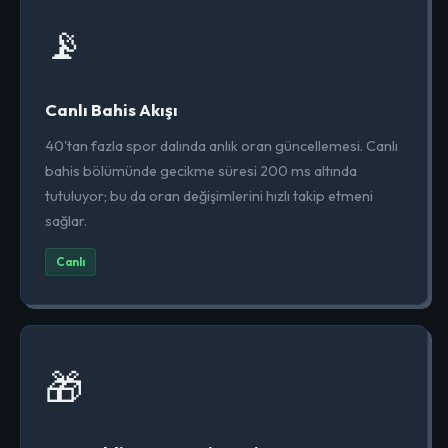
📡
Canlı Bahis Akışı
40'tan fazla spor dalında anlık oran güncellemesi. Canlı
bahis bölümünde gecikme süresi 200 ms altında
tutuluyor; bu da oran değişimlerini hızlı takip etmeni
sağlar.
Canlı
🎁