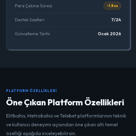
Para Çekme Süresi
~1.8 sn
Destek Saatleri
7/24
Güncelleme Tarihi
Ocak 2026
PLATFORM ÖZELLIKLERI
Öne Çıkan Platform Özellikleri
Elitbahis, Metrobahis ve Telebet platformlarının teknik
ve kullanıcı deneyimi açısından öne çıkan altı temel
özelliği aşağıda inceleyebilirsin.