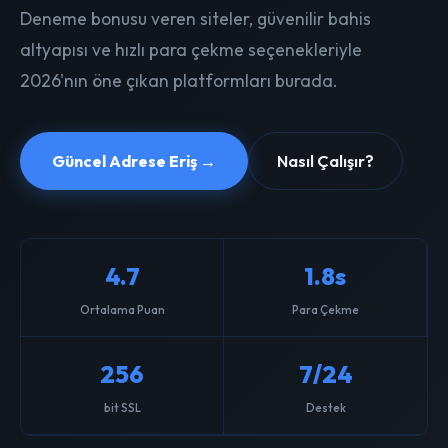
Deneme bonusu veren siteler, güvenilir bahis
altyapısı ve hızlı para çekme seçenekleriyle
2026'nın öne çıkan platformları burada.
Güncel Adrese Eriş →
Nasıl Çalışır?
4.7
1.8s
Ortalama Puan
Para Çekme
256
7/24
bit SSL
Destek