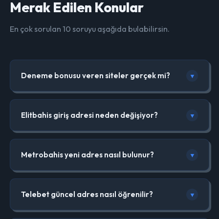
Merak Edilen Konular
En çok sorulan 10 soruyu aşağıda bulabilirsin.
Deneme bonusu veren siteler gerçek mi?
▼
Evet. Deneme bonusu sistemi, platformların yeni
kullanıcıları tanımak için uyguladığı teknik bir teşvik
Elitbahis giriş adresi neden değişiyor?
▼
mekanizmasıdır. Gerçek bakiye olarak tanımlanır; çevrim
şartlarını tamamladıktan sonra para çekme talebine
Adres değişiklikleri teknik altyapı güncellemeleri veya
açılır.
bölgesel yönlendirme ayarlarından kaynaklanır. Bu
Metrobahis yeni adres nasıl bulunur?
▼
sayfadaki "Güncel Adrese Eriş" butonu her zaman aktif
bağlantıyı gösterir.
Bu sayfanın "Güncel Adres" bölümündeki bağlantı
Metrobahis yeni adresine yönlendirir. Arama
Telebet güncel adres nasıl öğrenilir?
▼
motorlarında arama yapmak yerine doğrudan bu
sayfayı kullanman daha güvenlidir.
Telebet güncel erişim bilgisi bu sayfada düzenli olarak