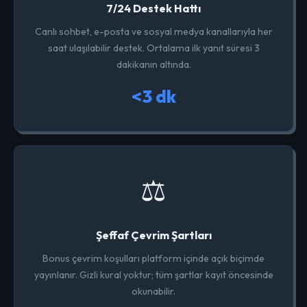
7/24 Destek Hattı
Canlı sohbet, e-posta ve sosyal medya kanallarıyla her
saat ulaşılabilir destek. Ortalama ilk yanıt süresi 3
dakikanın altında.
<3 dk
⚖️
Şeffaf Çevrim Şartları
Bonus çevrim koşulları platform içinde açık biçimde
yayınlanır. Gizli kural yoktur; tüm şartlar kayıt öncesinde
okunabilir.