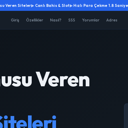
en Siteler
Canlı Bahis & Slot
Hızlı Para Çekme 1.8 Saniye
256
Giriş
Özellikler
Nasıl?
SSS
Yorumlar
Adres
usu Veren
iteleri