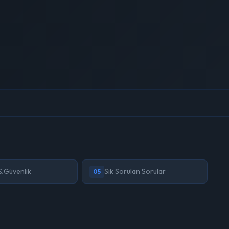
 Güvenlik
Sık Sorulan Sorular
05