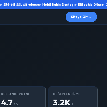
-bit SSL Şifreleme
Mobil Bahis Desteği
Elitbahis Güncel Giriş
Siteye Git →
KULLANICI PUANI
DEĞERLENDIRME
4.7
3.2K
/ 5
+