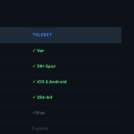
TELEBET
✓ Var
✓ 38+ Spor
✓ iOS & Android
✓ 256-bit
~1.9 sn
E-posta