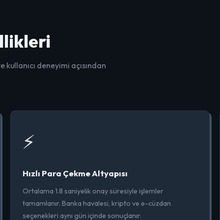
likleri
ve kullanıcı deneyimi açısından
⚡
Hızlı Para Çekme Altyapısı
Ortalama 1.8 saniyelik onay süresiyle işlemler
tamamlanır. Banka havalesi, kripto ve e-cüzdan
seçenekleri aynı gün içinde sonuçlanır.