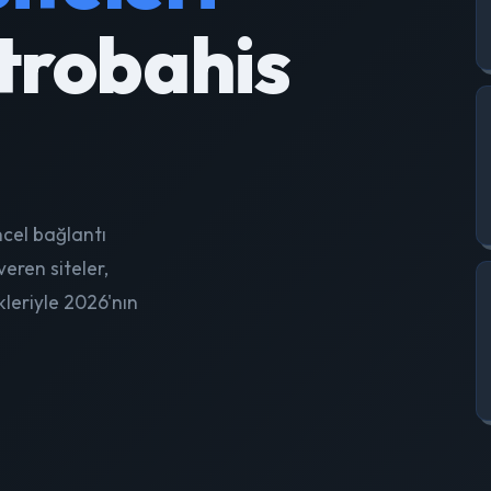
trobahis
ncel bağlantı
eren siteler,
kleriyle 2026'nın