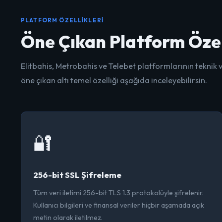
PLATFORM ÖZELLIKLERI
Öne Çıkan Platform Özel
Elitbahis, Metrobahis ve Telebet platformlarının teknik 
öne çıkan altı temel özelliği aşağıda inceleyebilirsin.
🔐
256-bit SSL Şifreleme
Tüm veri iletimi 256-bit TLS 1.3 protokolüyle şifrelenir.
Kullanıcı bilgileri ve finansal veriler hiçbir aşamada açık
metin olarak iletilmez.