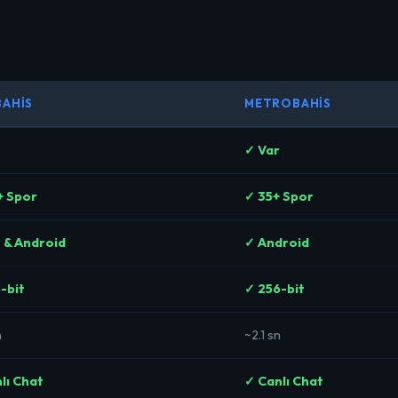
BAHIS
METROBAHIS
✓ Var
+ Spor
✓ 35+ Spor
 & Android
✓ Android
-bit
✓ 256-bit
n
~2.1 sn
lı Chat
✓ Canlı Chat