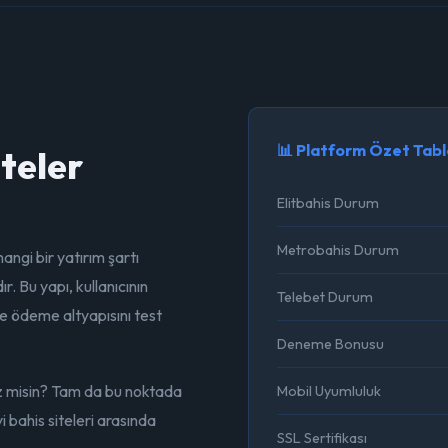
📊 Platform Özet Tab
teler
Elitbahis Durum
Metrobahis Durum
angi bir yatırım şartı
. Bu yapı, kullanıcının
Telebet Durum
e ödeme altyapısını test
Deneme Bonusu
z misin? Tam da bu noktada
Mobil Uyumluluk
i bahis siteleri arasında
SSL Sertifikası