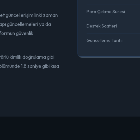
Para Çekme Süresi
et güncel erişim linki zaman
yapı güncellemeleri ya da
Destek Saatleri
tformun güvenlik
Güncelleme Tarihi
törlü kimlik doğrulama gibi
ölümünde 1.8 saniye gibi kısa