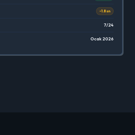
~1.8 sn
7/24
Ocak 2026