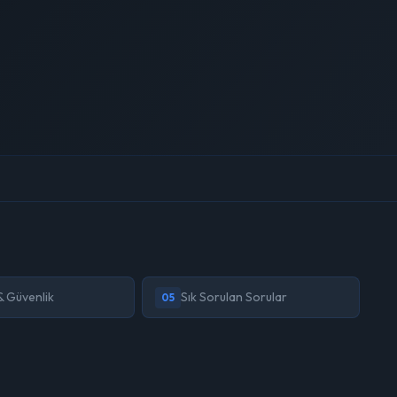
 Güvenlik
Sık Sorulan Sorular
05