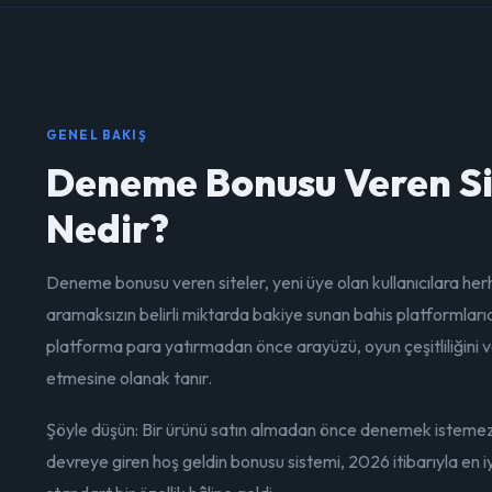
GENEL BAKIŞ
Deneme Bonusu Veren Si
Nedir?
Deneme bonusu veren siteler, yeni üye olan kullanıcılara herh
aramaksızın belirli miktarda bakiye sunan bahis platformlarıdır
platforma para yatırmadan önce arayüzü, oyun çeşitliliğini v
etmesine olanak tanır.
Şöyle düşün: Bir ürünü satın almadan önce denemek isteme
devreye giren hoş geldin bonusu sistemi, 2026 itibarıyla en iy