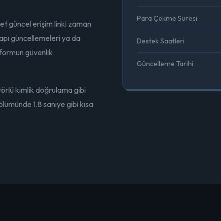
Para Çekme Süresi
et güncel erişim linki zaman
yapı güncellemeleri ya da
Destek Saatleri
tformun güvenlik
Güncelleme Tarihi
törlü kimlik doğrulama gibi
ölümünde 1.8 saniye gibi kısa