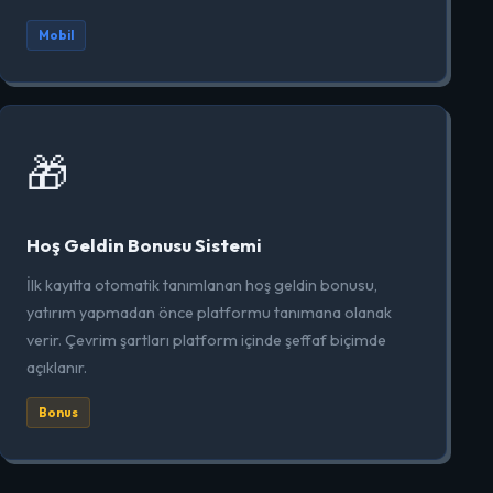
Mobil
🎁
Hoş Geldin Bonusu Sistemi
İlk kayıtta otomatik tanımlanan hoş geldin bonusu,
yatırım yapmadan önce platformu tanımana olanak
verir. Çevrim şartları platform içinde şeffaf biçimde
açıklanır.
Bonus