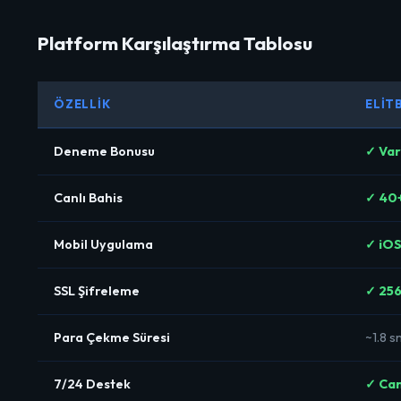
Platform Karşılaştırma Tablosu
ÖZELLIK
ELIT
Deneme Bonusu
✓ Var
Canlı Bahis
✓ 40
Mobil Uygulama
✓ iOS
SSL Şifreleme
✓ 256
Para Çekme Süresi
~1.8 s
7/24 Destek
✓ Can