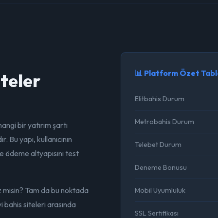
📊 Platform Özet Tab
teler
Elitbahis Durum
Metrobahis Durum
angi bir yatırım şartı
. Bu yapı, kullanıcının
Telebet Durum
e ödeme altyapısını test
Deneme Bonusu
z misin? Tam da bu noktada
Mobil Uyumluluk
i bahis siteleri arasında
SSL Sertifikası