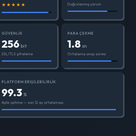
★★★★★
Doğrulanmış yorum
GÜVENLIK
PARA ÇEKME
256
1.8
bit
sn
SSL/TLS şifreleme
Ortalama onay süresi
PLATFORM ERIŞILEBILIRLIK
99.3
%
Aylık uptime — son 12 ay ortalaması