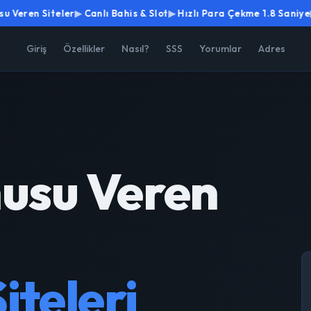
en Siteler
Canlı Bahis & Slot
Hızlı Para Çekme 1.8 Saniye
256
Giriş
Özellikler
Nasıl?
SSS
Yorumlar
Adres
usu Veren
iteleri