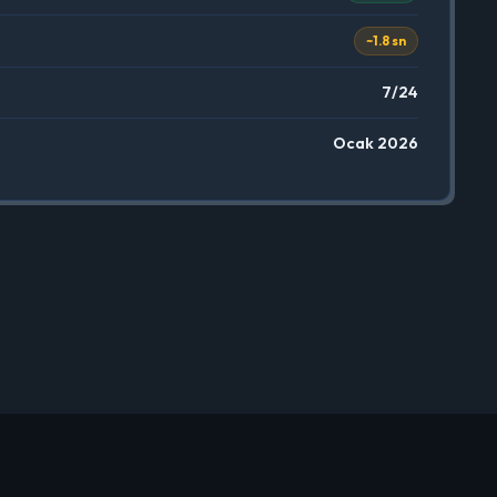
~1.8 sn
7/24
Ocak 2026