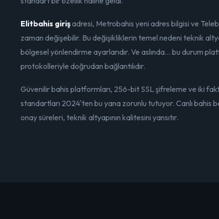
standart bir özellik hâline geldi.
Elitbahis giriş
adresi, Metrobahis yeni adres bilgisi ve Teleb
zaman değişebilir. Bu değişikliklerin temel nedeni teknik alt
bölgesel yönlendirme ayarlarıdır. Ve aslında... bu durum pla
protokolleriyle doğrudan bağlantılıdır.
Güvenilir bahis platformları, 256-bit SSL şifreleme ve iki fak
standartları 2024'ten bu yana zorunlu tutuyor. Canlı bahis b
onay süreleri, teknik altyapının kalitesini yansıtır.