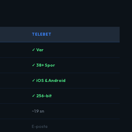
TELEBET
✓ Var
✓ 38+ Spor
✓ iOS & Android
✓ 256-bit
~1.9 sn
E-posta