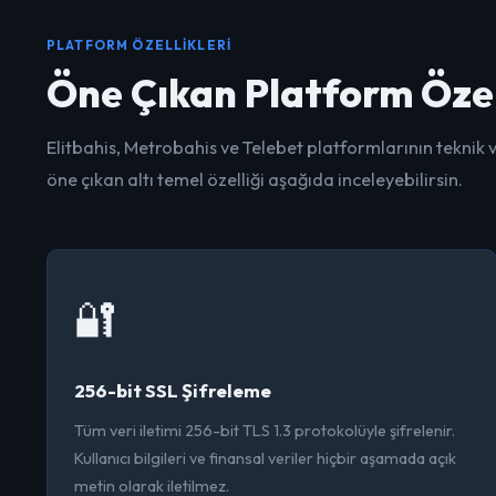
PLATFORM ÖZELLIKLERI
Öne Çıkan Platform Özel
Elitbahis, Metrobahis ve Telebet platformlarının teknik 
öne çıkan altı temel özelliği aşağıda inceleyebilirsin.
🔐
256-bit SSL Şifreleme
Tüm veri iletimi 256-bit TLS 1.3 protokolüyle şifrelenir.
Kullanıcı bilgileri ve finansal veriler hiçbir aşamada açık
metin olarak iletilmez.