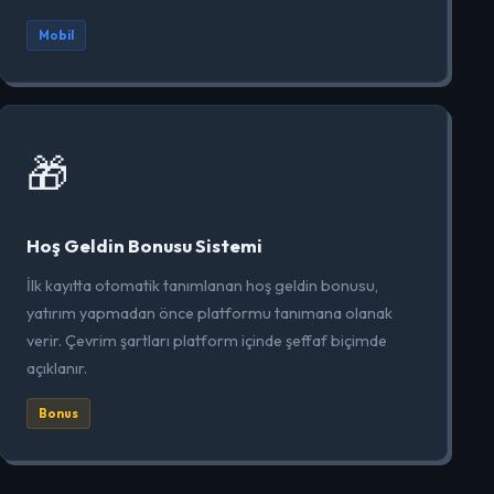
Mobil
🎁
Hoş Geldin Bonusu Sistemi
İlk kayıtta otomatik tanımlanan hoş geldin bonusu,
yatırım yapmadan önce platformu tanımana olanak
verir. Çevrim şartları platform içinde şeffaf biçimde
açıklanır.
Bonus