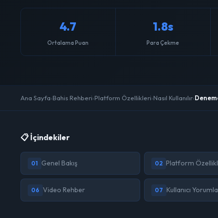
4.7
1.8s
Ortalama Puan
Para Çekme
Ana Sayfa
Bahis Rehberi
Platform Özellikleri
Nasıl Kullanılır
Deneme
📋 İçindekiler
Genel Bakış
Platform Özellikl
01
02
Video Rehber
Kullanıcı Yorumla
06
07