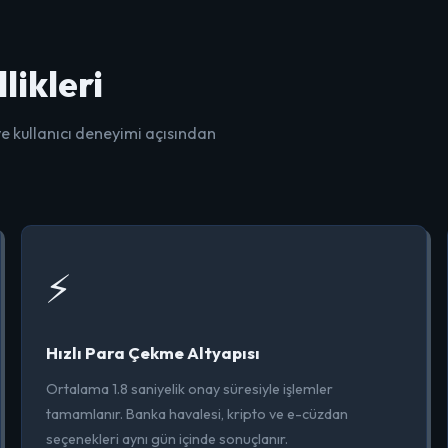
likleri
ve kullanıcı deneyimi açısından
⚡
Hızlı Para Çekme Altyapısı
Ortalama 1.8 saniyelik onay süresiyle işlemler
tamamlanır. Banka havalesi, kripto ve e-cüzdan
seçenekleri aynı gün içinde sonuçlanır.