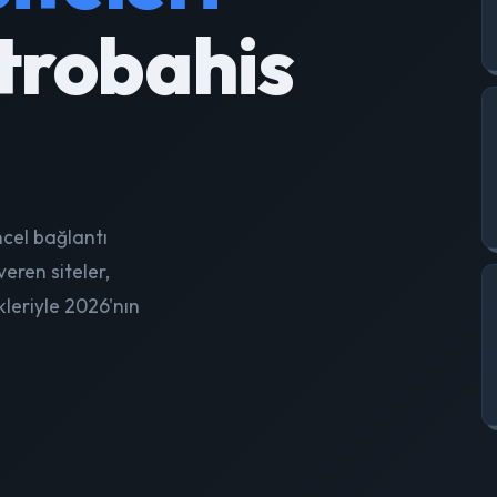
trobahis
ncel bağlantı
eren siteler,
kleriyle 2026'nın