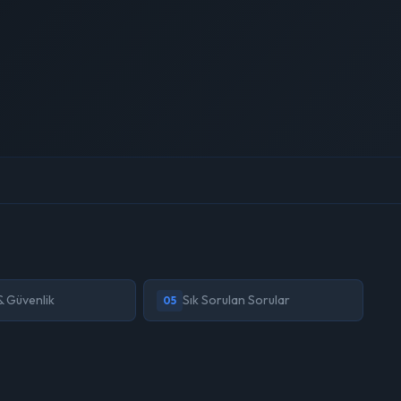
 Güvenlik
Sık Sorulan Sorular
05