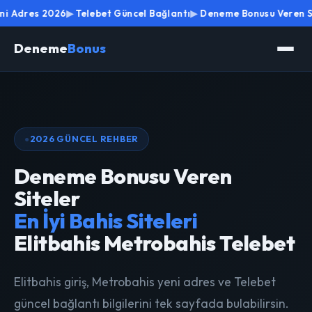
es 2026
Telebet Güncel Bağlantı
Deneme Bonusu Veren Siteler
Deneme
Bonus
2026 GÜNCEL REHBER
Deneme Bonusu Veren
Siteler
En İyi Bahis Siteleri
Elitbahis Metrobahis Telebet
Elitbahis giriş, Metrobahis yeni adres ve Telebet
güncel bağlantı bilgilerini tek sayfada bulabilirsin.