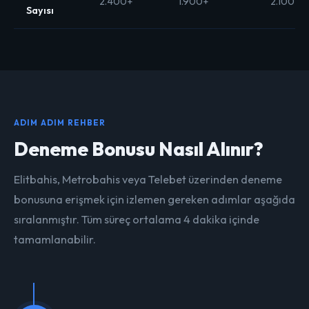
2.400+
1.900+
2.100+
Sayısı
ADIM ADIM REHBER
Deneme Bonusu Nasıl Alınır?
Elitbahis, Metrobahis veya Telebet üzerinden deneme
bonusuna erişmek için izlemen gereken adımlar aşağıda
sıralanmıştır. Tüm süreç ortalama 4 dakika içinde
tamamlanabilir.