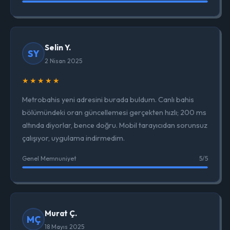
Selin Y.
SY
2 Nisan 2025
★★★★★
Metrobahis yeni adresini burada buldum. Canlı bahis
bölümündeki oran güncellemesi gerçekten hızlı; 200 ms
altında diyorlar, bence doğru. Mobil tarayıcıdan sorunsuz
çalışıyor, uygulama indirmedim.
Genel Memnuniyet
5/5
Murat Ç.
MÇ
18 Mayıs 2025