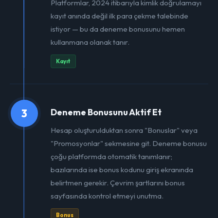
Platformlar, 2024 itibarıyla kimlik doğrulamayı
kayıt anında değil ilk para çekme talebinde
istiyor — bu da deneme bonusunu hemen
kullanmana olanak tanır.
Kayıt
Deneme Bonusunu Aktif Et
3
Hesap oluşturulduktan sonra "Bonuslar" veya
"Promosyonlar" sekmesine git. Deneme bonusu
çoğu platformda otomatik tanımlanır;
bazılarında ise bonus kodunu giriş ekranında
belirtmen gerekir. Çevrim şartlarını bonus
sayfasında kontrol etmeyi unutma.
Bonus