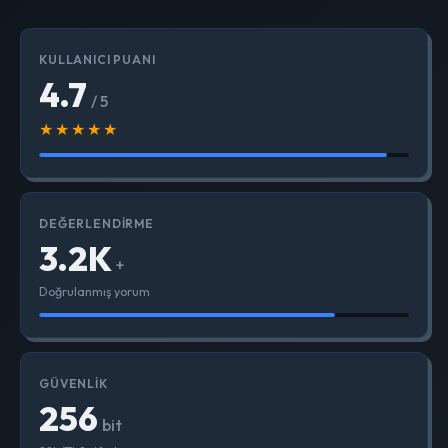
KULLANICI PUANI
4.7
/ 5
★★★★★
DEĞERLENDIRME
3.2K
+
Doğrulanmış yorum
GÜVENLIK
256
bit