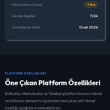
Para Çekme Süresi
~1.8 sn
Destek Saatleri
7/24
Güncelleme Tarihi
Ocak 2026
PLATFORM ÖZELLIKLERI
Öne Çıkan Platform Özellikleri
Elitbahis, Metrobahis ve Telebet platformlarının teknik
ve kullanıcı deneyimi açısından öne çıkan altı temel
özelliği aşağıda inceleyebilirsin.