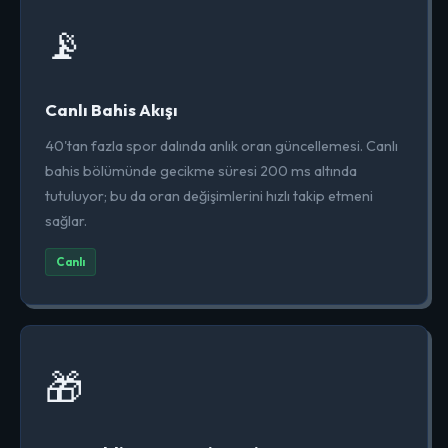
📡
Canlı Bahis Akışı
40'tan fazla spor dalında anlık oran güncellemesi. Canlı
bahis bölümünde gecikme süresi 200 ms altında
tutuluyor; bu da oran değişimlerini hızlı takip etmeni
sağlar.
Canlı
🎁