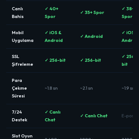
Canlı
✓ 40+
✓ 38+
✓ 35+ Spor
Bahis
Spor
Spor
Mobil
✓ iOS &
✓ iOS &
✓ Android
Uygulama
Android
Androi
SSL
✓ 256-
✓ 256-bit
✓ 256-bit
Şifreleme
bit
Para
Çekme
~1.8 sn
~2.1 sn
~1.9 sn
Süresi
7/24
✓ Canlı
✓ Canlı Chat
E-posta
Destek
Chat
Slot Oyun