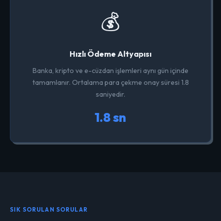
💰
Hızlı Ödeme Altyapısı
Banka, kripto ve e-cüzdan işlemleri aynı gün içinde
tamamlanır. Ortalama para çekme onay süresi 1.8
saniyedir.
1.8 sn
SIK SORULAN SORULAR