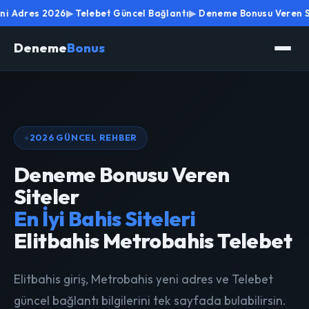
es 2026
Telebet Güncel Bağlantı
Deneme Bonusu Veren Siteler
Deneme
Bonus
2026 GÜNCEL REHBER
Deneme Bonusu Veren
Siteler
En İyi Bahis Siteleri
Elitbahis Metrobahis Telebet
Elitbahis giriş, Metrobahis yeni adres ve Telebet
güncel bağlantı bilgilerini tek sayfada bulabilirsin.