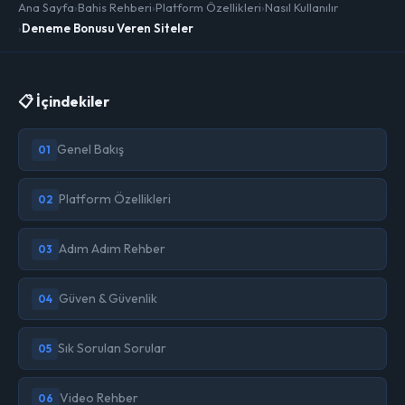
Ana Sayfa
Bahis Rehberi
Platform Özellikleri
Nasıl Kullanılır
Deneme Bonusu Veren Siteler
📋 İçindekiler
Genel Bakış
01
Platform Özellikleri
02
Adım Adım Rehber
03
Güven & Güvenlik
04
Sık Sorulan Sorular
05
Video Rehber
06