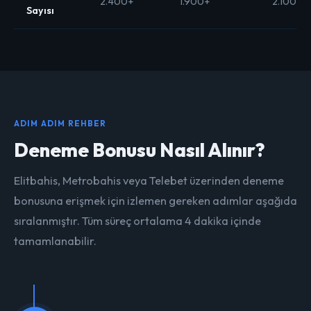
2.400+
1.900+
2.100+
Sayısı
ADIM ADIM REHBER
Deneme Bonusu Nasıl Alınır?
Elitbahis, Metrobahis veya Telebet üzerinden deneme
bonusuna erişmek için izlemen gereken adımlar aşağıda
sıralanmıştır. Tüm süreç ortalama 4 dakika içinde
tamamlanabilir.