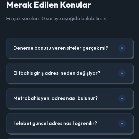
Merak Edilen Konular
En çok sorulan 10 soruyu aşağıda bulabilirsin.
Deneme bonusu veren siteler gerçek mi?
▼
Evet. Deneme bonusu sistemi, platformların yeni
kullanıcıları tanımak için uyguladığı teknik bir teşvik
Elitbahis giriş adresi neden değişiyor?
▼
mekanizmasıdır. Gerçek bakiye olarak tanımlanır; çevrim
şartlarını tamamladıktan sonra para çekme talebine
Adres değişiklikleri teknik altyapı güncellemeleri veya
açılır.
bölgesel yönlendirme ayarlarından kaynaklanır. Bu
Metrobahis yeni adres nasıl bulunur?
▼
sayfadaki "Güncel Adrese Eriş" butonu her zaman aktif
bağlantıyı gösterir.
Bu sayfanın "Güncel Adres" bölümündeki bağlantı
Metrobahis yeni adresine yönlendirir. Arama
Telebet güncel adres nasıl öğrenilir?
▼
motorlarında arama yapmak yerine doğrudan bu
sayfayı kullanman daha güvenlidir.
Telebet güncel erişim bilgisi bu sayfada düzenli olarak