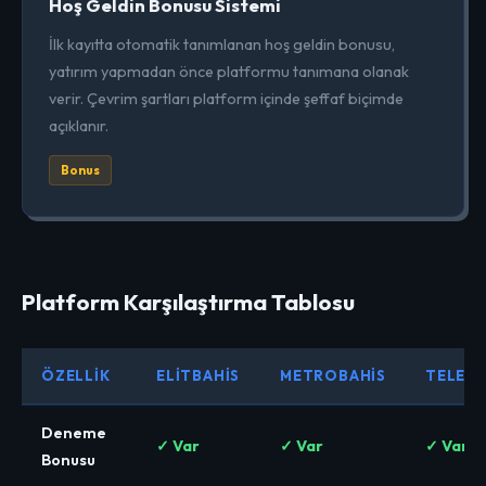
Hoş Geldin Bonusu Sistemi
İlk kayıtta otomatik tanımlanan hoş geldin bonusu,
yatırım yapmadan önce platformu tanımana olanak
verir. Çevrim şartları platform içinde şeffaf biçimde
açıklanır.
Bonus
Platform Karşılaştırma Tablosu
ÖZELLIK
ELITBAHIS
METROBAHIS
TELEB
Deneme
✓ Var
✓ Var
✓ Var
Bonusu