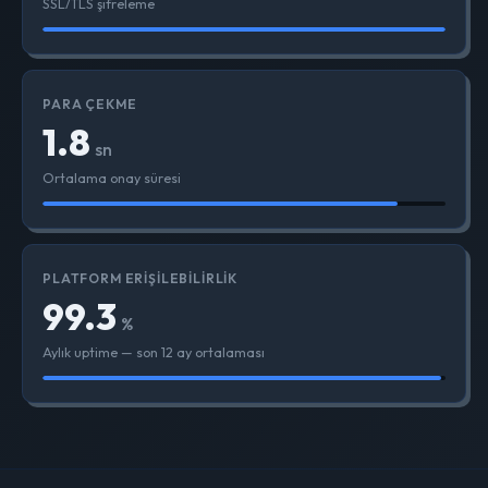
SSL/TLS şifreleme
PARA ÇEKME
1.8
sn
Ortalama onay süresi
PLATFORM ERIŞILEBILIRLIK
99.3
%
Aylık uptime — son 12 ay ortalaması