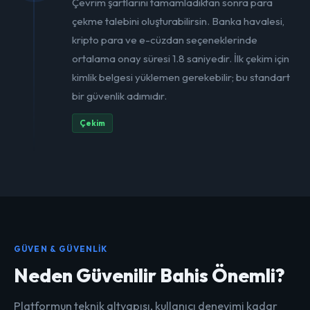
Çevrim şartlarını tamamladıktan sonra para
çekme talebini oluşturabilirsin. Banka havalesi,
kripto para ve e-cüzdan seçeneklerinde
ortalama onay süresi 1.8 saniyedir. İlk çekim için
kimlik belgesi yüklemen gerekebilir; bu standart
bir güvenlik adımıdır.
Çekim
GÜVEN & GÜVENLIK
Neden Güvenilir Bahis Önemli?
Platformun teknik altyapısı, kullanıcı deneyimi kadar