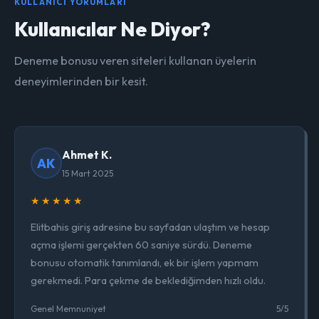
KULLANICI YORUMLARI
Kullanıcılar Ne Diyor?
Deneme bonusu veren siteleri kullanan üyelerin
deneyimlerinden bir kesit.
Ahmet K.
AK
15 Mart 2025
★★★★★
Elitbahis giriş adresine bu sayfadan ulaştım ve hesap
açma işlemi gerçekten 60 saniye sürdü. Deneme
bonusu otomatik tanımlandı, ek bir işlem yapmam
gerekmedi. Para çekme de beklediğimden hızlı oldu.
Genel Memnuniyet
5/5