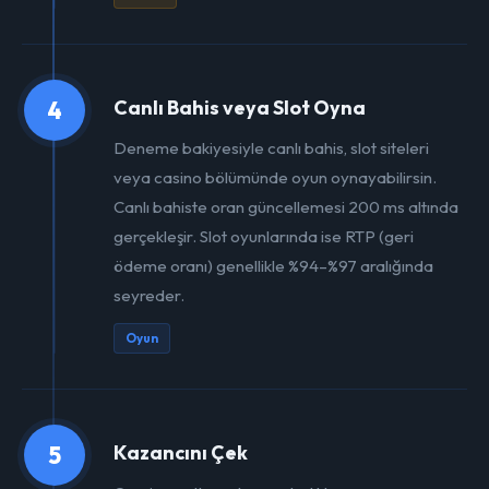
Canlı Bahis veya Slot Oyna
4
Deneme bakiyesiyle canlı bahis, slot siteleri
veya casino bölümünde oyun oynayabilirsin.
Canlı bahiste oran güncellemesi 200 ms altında
gerçekleşir. Slot oyunlarında ise RTP (geri
ödeme oranı) genellikle %94–%97 aralığında
seyreder.
Oyun
Kazancını Çek
5