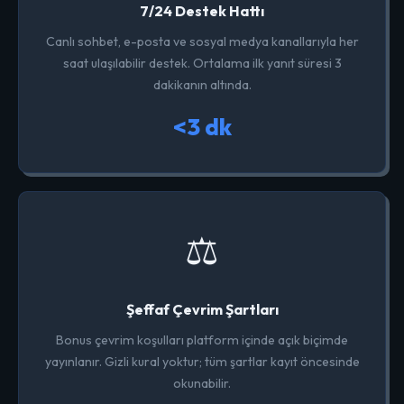
7/24 Destek Hattı
Canlı sohbet, e-posta ve sosyal medya kanallarıyla her
saat ulaşılabilir destek. Ortalama ilk yanıt süresi 3
dakikanın altında.
<3 dk
⚖️
Şeffaf Çevrim Şartları
Bonus çevrim koşulları platform içinde açık biçimde
yayınlanır. Gizli kural yoktur; tüm şartlar kayıt öncesinde
okunabilir.