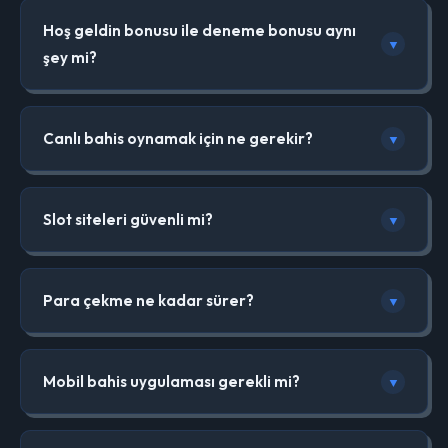
güncellenir. Sayfayı yer imlerine ekleyerek her zaman
Hoş geldin bonusu ile deneme bonusu aynı
▼
doğru adrese ulaşabilirsin.
şey mi?
Hoş geldin bonusu genellikle ilk yatırımın belirli bir
yüzdesi olarak verilir. Deneme bonusu ise yatırım şartı
Canlı bahis oynamak için ne gerekir?
▼
olmaksızın tanımlanan bakiyedir. İkisi farklı
mekanizmalar olmakla birlikte bazı platformlar her
Kayıtlı bir hesap ve minimum bakiye yeterlidir. Canlı
ikisini birlikte sunar.
bahis bölümünde 40'tan fazla spor dalında anlık oran
Slot siteleri güvenli mi?
▼
takibi yapılabilir. Stabil bir internet bağlantısı, 200 ms
altında gecikme için önerilir.
256-bit SSL şifreleme kullanan ve şeffaf RTP oranları
yayınlayan slot siteleri teknik açıdan güvenlidir. RTP oranı
Para çekme ne kadar sürer?
▼
%94 altında olan oyunları tercih etmemek genel bir
kullanıcı tercihi.
Ortalama onay süresi 1.8 saniyedir. Banka havalesi
işlemlerinde bankanın kendi işlem süresi eklenir; bu 1–3 iş
Mobil bahis uygulaması gerekli mi?
▼
günü olabilir. Kripto ve e-cüzdan ödemeleri genellikle
aynı gün tamamlanır.
Hayır. Tüm platformlar mobil tarayıcı üzerinden tam