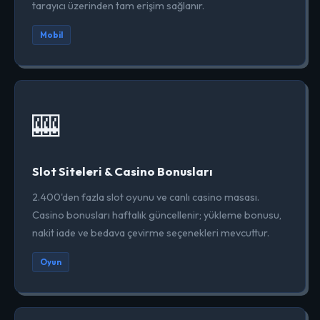
tarayıcı üzerinden tam erişim sağlanır.
Mobil
🎰
Slot Siteleri & Casino Bonusları
2.400'den fazla slot oyunu ve canlı casino masası.
Casino bonusları haftalık güncellenir; yükleme bonusu,
nakit iade ve bedava çevirme seçenekleri mevcuttur.
Oyun