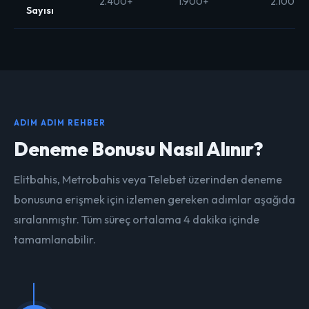
2.400+
1.900+
2.100+
Sayısı
ADIM ADIM REHBER
Deneme Bonusu Nasıl Alınır?
Elitbahis, Metrobahis veya Telebet üzerinden deneme
bonusuna erişmek için izlemen gereken adımlar aşağıda
sıralanmıştır. Tüm süreç ortalama 4 dakika içinde
tamamlanabilir.