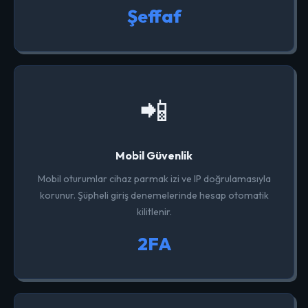
Şeffaf
📲
Mobil Güvenlik
Mobil oturumlar cihaz parmak izi ve IP doğrulamasıyla
korunur. Şüpheli giriş denemelerinde hesap otomatik
kilitlenir.
2FA