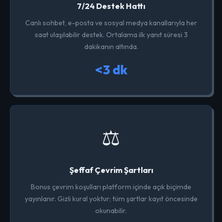
7/24 Destek Hattı
Canlı sohbet, e-posta ve sosyal medya kanallarıyla her
saat ulaşılabilir destek. Ortalama ilk yanıt süresi 3
dakikanın altında.
<3 dk
⚖️
Şeffaf Çevrim Şartları
Bonus çevrim koşulları platform içinde açık biçimde
yayınlanır. Gizli kural yoktur; tüm şartlar kayıt öncesinde
okunabilir.