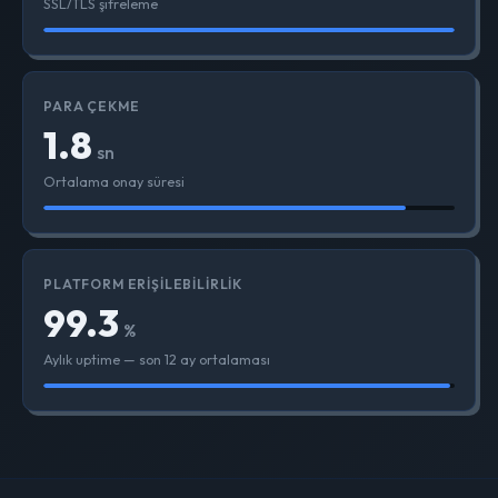
SSL/TLS şifreleme
PARA ÇEKME
1.8
sn
Ortalama onay süresi
PLATFORM ERIŞILEBILIRLIK
99.3
%
Aylık uptime — son 12 ay ortalaması