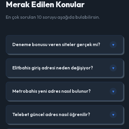
Merak Edilen Konular
En çok sorulan 10 soruyu aşağıda bulabilirsin.
Deneme bonusu veren siteler gerçek mi?
▼
Evet. Deneme bonusu sistemi, platformların yeni
kullanıcıları tanımak için uyguladığı teknik bir teşvik
Elitbahis giriş adresi neden değişiyor?
▼
mekanizmasıdır. Gerçek bakiye olarak tanımlanır; çevrim
şartlarını tamamladıktan sonra para çekme talebine
Adres değişiklikleri teknik altyapı güncellemeleri veya
açılır.
bölgesel yönlendirme ayarlarından kaynaklanır. Bu
Metrobahis yeni adres nasıl bulunur?
▼
sayfadaki "Güncel Adrese Eriş" butonu her zaman aktif
bağlantıyı gösterir.
Bu sayfanın "Güncel Adres" bölümündeki bağlantı
Metrobahis yeni adresine yönlendirir. Arama
Telebet güncel adres nasıl öğrenilir?
▼
motorlarında arama yapmak yerine doğrudan bu
sayfayı kullanman daha güvenlidir.
Telebet güncel erişim bilgisi bu sayfada düzenli olarak