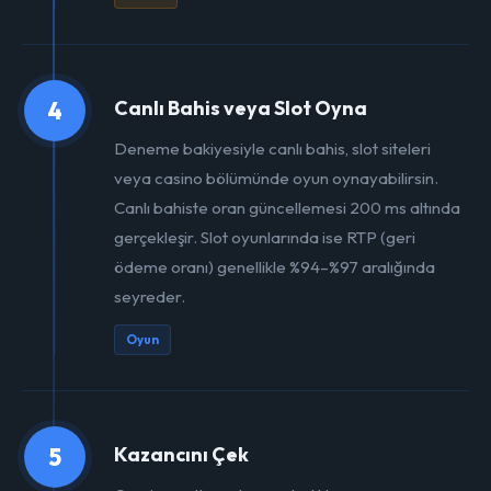
Canlı Bahis veya Slot Oyna
4
Deneme bakiyesiyle canlı bahis, slot siteleri
veya casino bölümünde oyun oynayabilirsin.
Canlı bahiste oran güncellemesi 200 ms altında
gerçekleşir. Slot oyunlarında ise RTP (geri
ödeme oranı) genellikle %94–%97 aralığında
seyreder.
Oyun
Kazancını Çek
5