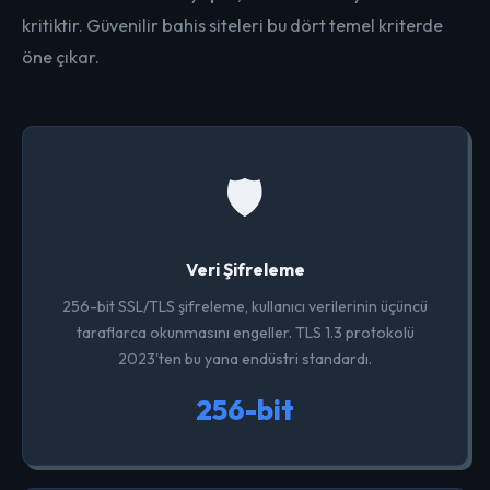
kritiktir. Güvenilir bahis siteleri bu dört temel kriterde
öne çıkar.
🛡️
Veri Şifreleme
256-bit SSL/TLS şifreleme, kullanıcı verilerinin üçüncü
taraflarca okunmasını engeller. TLS 1.3 protokolü
2023'ten bu yana endüstri standardı.
256-bit