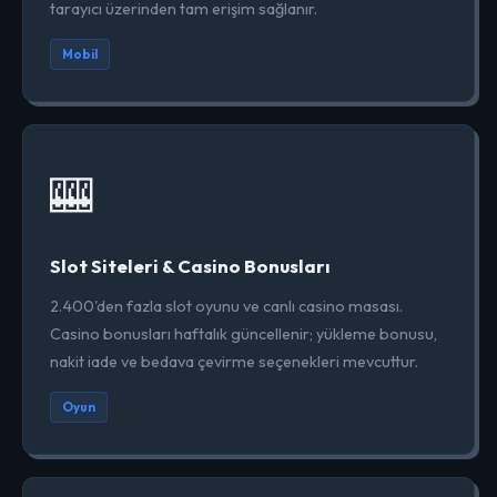
tarayıcı üzerinden tam erişim sağlanır.
Mobil
🎰
Slot Siteleri & Casino Bonusları
2.400'den fazla slot oyunu ve canlı casino masası.
Casino bonusları haftalık güncellenir; yükleme bonusu,
nakit iade ve bedava çevirme seçenekleri mevcuttur.
Oyun