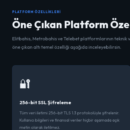
PLATFORM ÖZELLIKLERI
Öne Çıkan Platform Özel
Elitbahis, Metrobahis ve Telebet platformlarının teknik 
öne çıkan altı temel özelliği aşağıda inceleyebilirsin.
🔐
256-bit SSL Şifreleme
Tüm veri iletimi 256-bit TLS 1.3 protokolüyle şifrelenir.
Kullanıcı bilgileri ve finansal veriler hiçbir aşamada açık
metin olarak iletilmez.