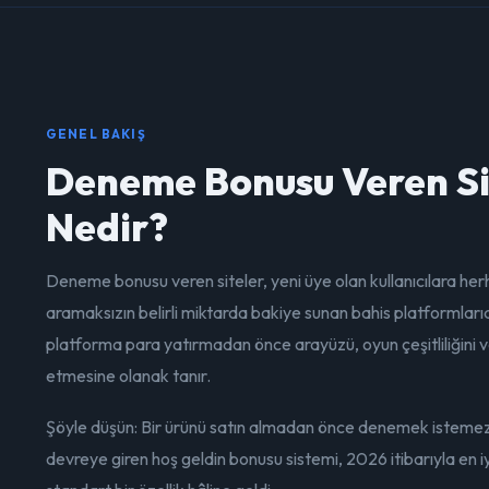
GENEL BAKIŞ
Deneme Bonusu Veren Si
Nedir?
Deneme bonusu veren siteler, yeni üye olan kullanıcılara herh
aramaksızın belirli miktarda bakiye sunan bahis platformlarıdır
platforma para yatırmadan önce arayüzü, oyun çeşitliliğini v
etmesine olanak tanır.
Şöyle düşün: Bir ürünü satın almadan önce denemek isteme
devreye giren hoş geldin bonusu sistemi, 2026 itibarıyla en iy