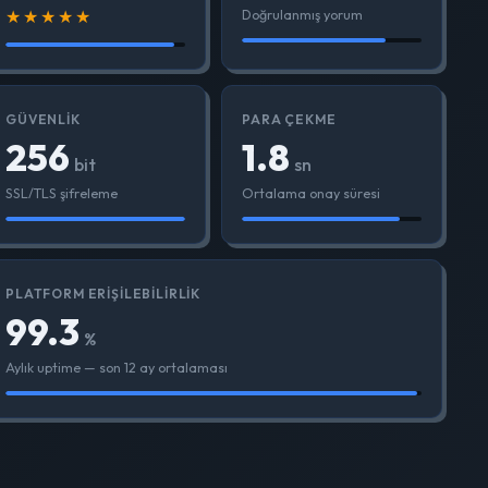
★★★★★
Doğrulanmış yorum
GÜVENLIK
PARA ÇEKME
256
1.8
bit
sn
SSL/TLS şifreleme
Ortalama onay süresi
PLATFORM ERIŞILEBILIRLIK
99.3
%
Aylık uptime — son 12 ay ortalaması