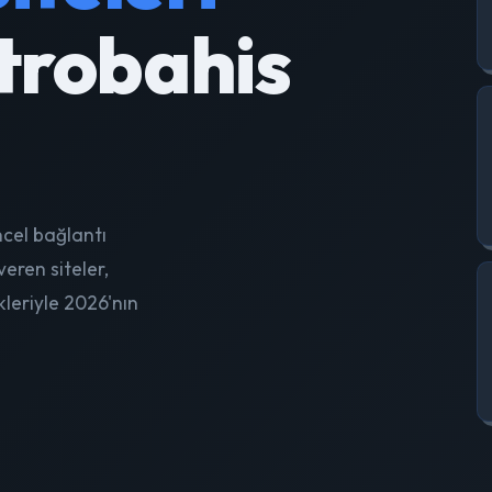
trobahis
ncel bağlantı
eren siteler,
kleriyle 2026'nın