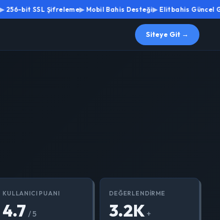
-bit SSL Şifreleme
Mobil Bahis Desteği
Elitbahis Güncel Giriş
Siteye Git →
KULLANICI PUANI
DEĞERLENDIRME
4.7
3.2K
/ 5
+