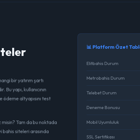
📊 Platform Özet Tab
teler
Elitbahis Durum
Metrobahis Durum
angi bir yatırım şartı
. Bu yapı, kullanıcının
Telebet Durum
e ödeme altyapısını test
Deneme Bonusu
z misin? Tam da bu noktada
Mobil Uyumluluk
i bahis siteleri arasında
SSL Sertifikası