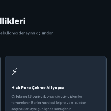
likleri
ve kullanıcı deneyimi açısından
⚡
Hızlı Para Çekme Altyapısı
Ortalama 1.8 saniyelik onay süresiyle işlemler
tamamlanır. Banka havalesi, kripto ve e-cüzdan
seçenekleri aynı gün içinde sonuçlanır.