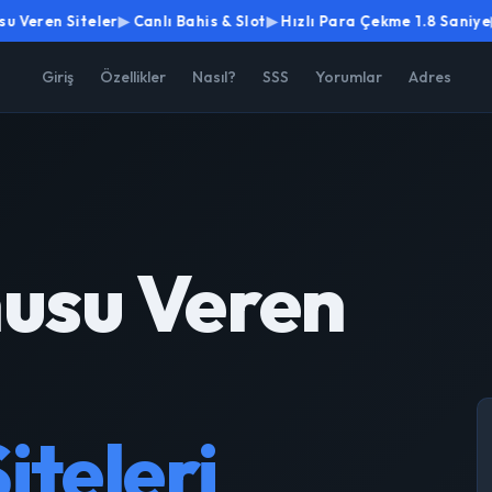
en Siteler
Canlı Bahis & Slot
Hızlı Para Çekme 1.8 Saniye
256
Giriş
Özellikler
Nasıl?
SSS
Yorumlar
Adres
usu Veren
iteleri