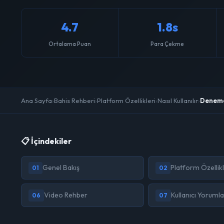
4.7
1.8s
Ortalama Puan
Para Çekme
Ana Sayfa
Bahis Rehberi
Platform Özellikleri
Nasıl Kullanılır
Deneme
📋 İçindekiler
Genel Bakış
Platform Özellikl
01
02
Video Rehber
Kullanıcı Yorumla
06
07