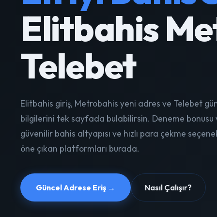
Elitbahis Me
Telebet
Elitbahis giriş, Metrobahis yeni adres ve Telebet gü
bilgilerini tek sayfada bulabilirsin. Deneme bonusu v
güvenilir bahis altyapısı ve hızlı para çekme seçene
öne çıkan platformları burada.
Güncel Adrese Eriş →
Nasıl Çalışır?