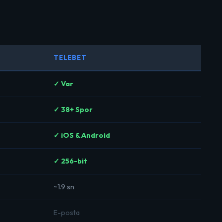
TELEBET
✓ Var
✓ 38+ Spor
✓ iOS & Android
✓ 256-bit
~1.9 sn
E-posta