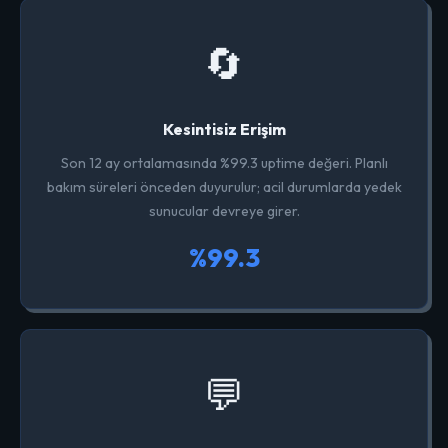
🔄
Kesintisiz Erişim
Son 12 ay ortalamasında %99.3 uptime değeri. Planlı
bakım süreleri önceden duyurulur; acil durumlarda yedek
sunucular devreye girer.
%99.3
💬