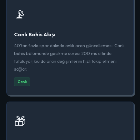
📡
Canlı Bahis Akışı
40'tan fazla spor dalında anlık oran güncellemesi. Canlı
bahis bölümünde gecikme süresi 200 ms altında
tutuluyor; bu da oran değişimlerini hızlı takip etmeni
sağlar.
Canlı
🎁