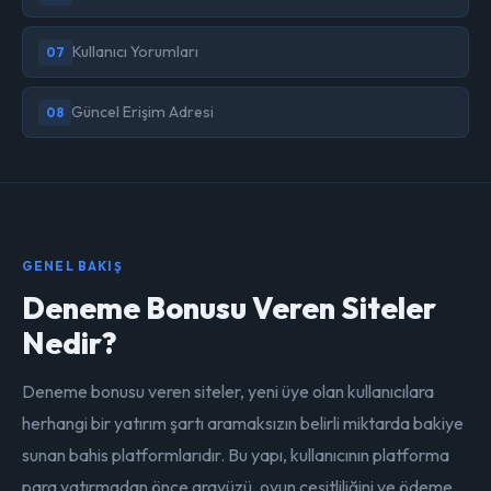
Kullanıcı Yorumları
07
Güncel Erişim Adresi
08
GENEL BAKIŞ
Deneme Bonusu Veren Siteler
Nedir?
Deneme bonusu veren siteler, yeni üye olan kullanıcılara
herhangi bir yatırım şartı aramaksızın belirli miktarda bakiye
sunan bahis platformlarıdır. Bu yapı, kullanıcının platforma
para yatırmadan önce arayüzü, oyun çeşitliliğini ve ödeme