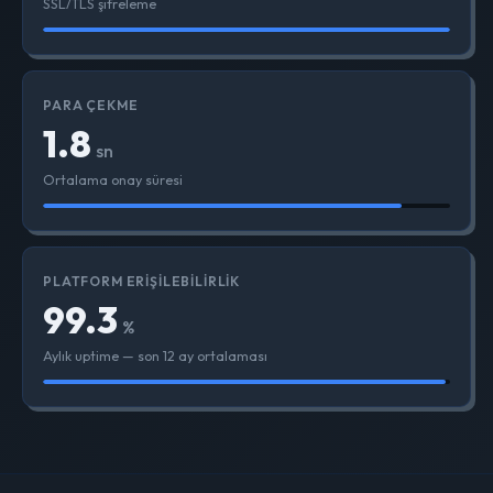
SSL/TLS şifreleme
PARA ÇEKME
1.8
sn
Ortalama onay süresi
PLATFORM ERIŞILEBILIRLIK
99.3
%
Aylık uptime — son 12 ay ortalaması