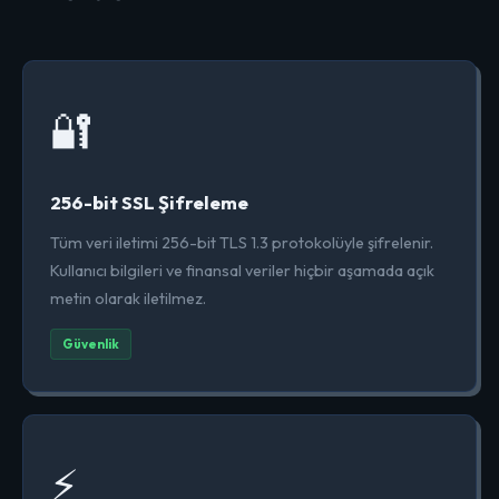
🔐
256-bit SSL Şifreleme
Tüm veri iletimi 256-bit TLS 1.3 protokolüyle şifrelenir.
Kullanıcı bilgileri ve finansal veriler hiçbir aşamada açık
metin olarak iletilmez.
Güvenlik
⚡