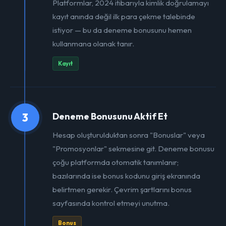
Platformlar, 2024 itibarıyla kimlik doğrulamayı
kayıt anında değil ilk para çekme talebinde
istiyor — bu da deneme bonusunu hemen
kullanmana olanak tanır.
Kayıt
Deneme Bonusunu Aktif Et
3
Hesap oluşturulduktan sonra "Bonuslar" veya
"Promosyonlar" sekmesine git. Deneme bonusu
çoğu platformda otomatik tanımlanır;
bazılarında ise bonus kodunu giriş ekranında
belirtmen gerekir. Çevrim şartlarını bonus
sayfasında kontrol etmeyi unutma.
Bonus