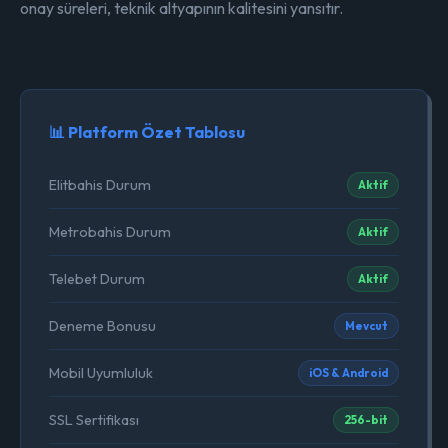
onay süreleri, teknik altyapının kalitesini yansıtır.
📊 Platform Özet Tablosu
Elitbahis Durum
Aktif
Metrobahis Durum
Aktif
Telebet Durum
Aktif
Deneme Bonusu
Mevcut
Mobil Uyumluluk
iOS & Android
SSL Sertifikası
256-bit