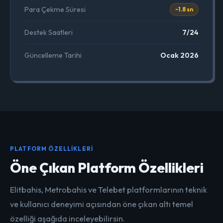
Para Çekme Süresi
~1.8 sn
Destek Saatleri
7/24
Güncelleme Tarihi
Ocak 2026
PLATFORM ÖZELLIKLERI
Öne Çıkan Platform Özellikleri
Elitbahis, Metrobahis ve Telebet platformlarının teknik
ve kullanıcı deneyimi açısından öne çıkan altı temel
özelliği aşağıda inceleyebilirsin.