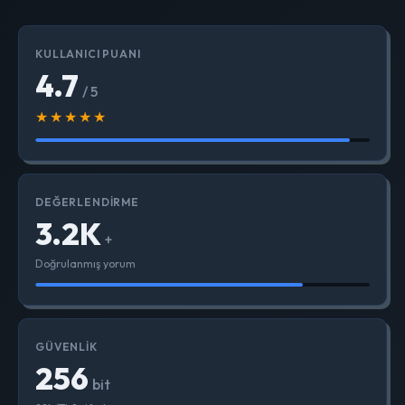
KULLANICI PUANI
4.7
/ 5
★★★★★
DEĞERLENDIRME
3.2K
+
Doğrulanmış yorum
GÜVENLIK
256
bit