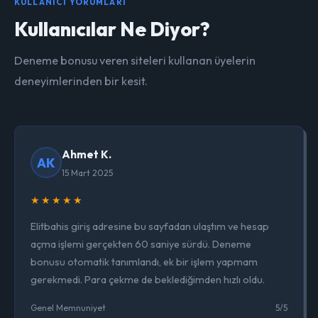
KULLANICI YORUMLARI
Kullanıcılar Ne Diyor?
Deneme bonusu veren siteleri kullanan üyelerin
deneyimlerinden bir kesit.
Ahmet K.
AK
15 Mart 2025
★★★★★
Elitbahis giriş adresine bu sayfadan ulaştım ve hesap
açma işlemi gerçekten 60 saniye sürdü. Deneme
bonusu otomatik tanımlandı, ek bir işlem yapmam
gerekmedi. Para çekme de beklediğimden hızlı oldu.
Genel Memnuniyet
5/5