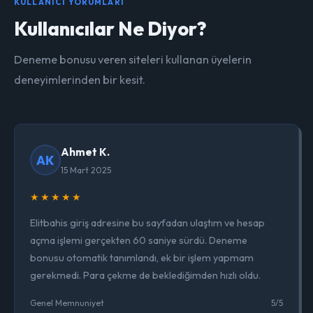
KULLANICI YORUMLARI
Kullanıcılar Ne Diyor?
Deneme bonusu veren siteleri kullanan üyelerin
deneyimlerinden bir kesit.
Ahmet K.
AK
15 Mart 2025
★★★★★
Elitbahis giriş adresine bu sayfadan ulaştım ve hesap
açma işlemi gerçekten 60 saniye sürdü. Deneme
bonusu otomatik tanımlandı, ek bir işlem yapmam
gerekmedi. Para çekme de beklediğimden hızlı oldu.
Genel Memnuniyet
5/5