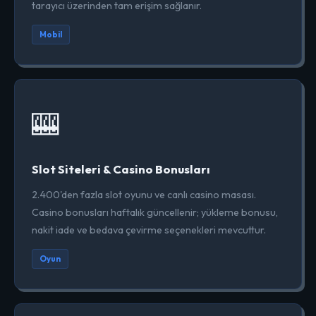
tarayıcı üzerinden tam erişim sağlanır.
Mobil
🎰
Slot Siteleri & Casino Bonusları
2.400'den fazla slot oyunu ve canlı casino masası.
Casino bonusları haftalık güncellenir; yükleme bonusu,
nakit iade ve bedava çevirme seçenekleri mevcuttur.
Oyun