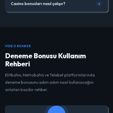
işlevli erişim sunar. Uygulama indirmek tercih
Casino bonusları nasıl çalışır?
▼
meselesidir; bazı kullanıcılar tarayıcı erişimini daha hızlı
buluyor.
Casino bonusları haftalık güncellenir. Yükleme bonusu,
nakit iade ve bedava çevirme seçenekleri en yaygın
türlerdir. Her bonusun ayrı çevrim şartı vardır; bunları
bonus sayfasında kontrol etmek önemlidir.
VIDEO REHBER
Deneme Bonusu Kullanım
Rehberi
Elitbahis, Metrobahis ve Telebet platformlarında
deneme bonusunu adım adım nasıl kullanacağını
anlatan kısa bir rehber.