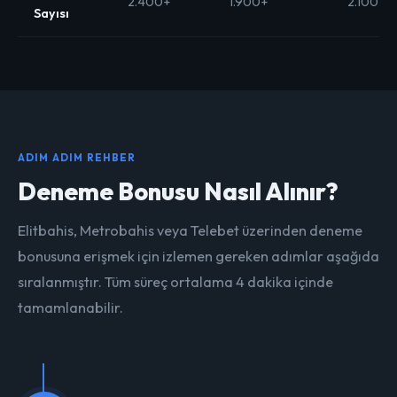
2.400+
1.900+
2.100+
Sayısı
ADIM ADIM REHBER
Deneme Bonusu Nasıl Alınır?
Elitbahis, Metrobahis veya Telebet üzerinden deneme
bonusuna erişmek için izlemen gereken adımlar aşağıda
sıralanmıştır. Tüm süreç ortalama 4 dakika içinde
tamamlanabilir.