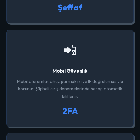
Şeffaf
📲
Mobil Güvenlik
Mobil oturumlar cihaz parmak izi ve IP doğrulamasıyla
korunur. Şüpheli giriş denemelerinde hesap otomatik
kilitlenir.
2FA