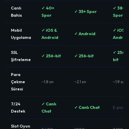
Canlı
✓ 40+
✓ 38+
✓ 35+ Spor
Bahis
Spor
Spor
Mobil
✓ iOS &
✓ iOS &
✓ Android
Uygulama
Android
Androi
SSL
✓ 256-
✓ 256-bit
✓ 256-bit
Şifreleme
bit
Para
Çekme
~1.8 sn
~2.1 sn
~1.9 sn
Süresi
7/24
✓ Canlı
✓ Canlı Chat
E-posta
Destek
Chat
Slot Oyun