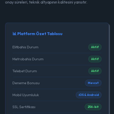
onay süreleri, teknik altyapının kalitesini yansıtır.
📊 Platform Özet Tablosu
Elitbahis Durum
Aktif
Metrobahis Durum
Aktif
Telebet Durum
Aktif
Deneme Bonusu
Mevcut
Mobil Uyumluluk
iOS & Android
SSL Sertifikası
256-bit