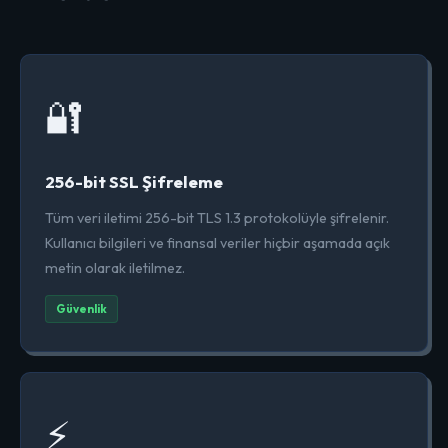
🔐
256-bit SSL Şifreleme
Tüm veri iletimi 256-bit TLS 1.3 protokolüyle şifrelenir.
Kullanıcı bilgileri ve finansal veriler hiçbir aşamada açık
metin olarak iletilmez.
Güvenlik
⚡