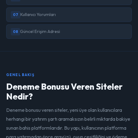
Kullanıcı Yorumları
07
Güncel Erişim Adresi
08
GENEL BAKIŞ
Deneme Bonusu Veren Siteler
Nedir?
Deneme bonusu veren siteler, yeni üye olan kullanıcılara
herhangi bir yatırım şartı aramaksızın belirli miktarda bakiye
sunan bahis platformlarıdır. Bu yapı, kullanıcının platforma
para yatırmadan önce arayüzü, oyun çeşitliliğini ve ödeme