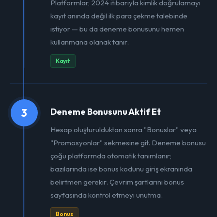
Platformlar, 2024 itibarıyla kimlik doğrulamayı
kayıt anında değil ilk para çekme talebinde
istiyor — bu da deneme bonusunu hemen
kullanmana olanak tanır.
Kayıt
Deneme Bonusunu Aktif Et
3
Hesap oluşturulduktan sonra "Bonuslar" veya
"Promosyonlar" sekmesine git. Deneme bonusu
çoğu platformda otomatik tanımlanır;
bazılarında ise bonus kodunu giriş ekranında
belirtmen gerekir. Çevrim şartlarını bonus
sayfasında kontrol etmeyi unutma.
Bonus