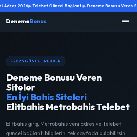
es 2026
Telebet Güncel Bağlantı
Deneme Bonusu Veren Siteler
Deneme
Bonus
2026 GÜNCEL REHBER
Deneme Bonusu Veren
Siteler
En İyi Bahis Siteleri
Elitbahis Metrobahis Telebet
Elitbahis giriş, Metrobahis yeni adres ve Telebet
güncel bağlantı bilgilerini tek sayfada bulabilirsin.