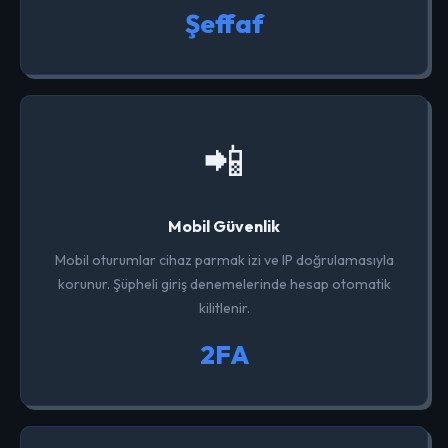
Şeffaf
📲
Mobil Güvenlik
Mobil oturumlar cihaz parmak izi ve IP doğrulamasıyla
korunur. Şüpheli giriş denemelerinde hesap otomatik
kilitlenir.
2FA