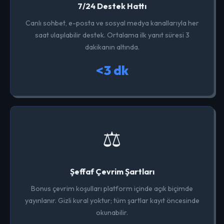
7/24 Destek Hattı
Canlı sohbet, e-posta ve sosyal medya kanallarıyla her
saat ulaşılabilir destek. Ortalama ilk yanıt süresi 3
dakikanın altında.
<3 dk
⚖️
Şeffaf Çevrim Şartları
Bonus çevrim koşulları platform içinde açık biçimde
yayınlanır. Gizli kural yoktur; tüm şartlar kayıt öncesinde
okunabilir.