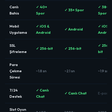
Canlı
✓ 40+
✓ 38+
✓ 35+ Spor
Bahis
Spor
Spor
Mobil
✓ iOS &
✓ iOS &
✓ Android
Uygulama
Android
Androi
SSL
✓ 256-
✓ 256-bit
✓ 256-bit
Şifreleme
bit
Para
Çekme
~1.8 sn
~2.1 sn
~1.9 sn
Süresi
7/24
✓ Canlı
✓ Canlı Chat
E-posta
Destek
Chat
Slot Oyun