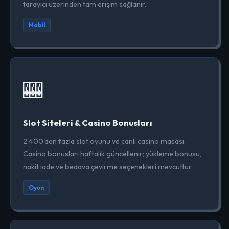
tarayıcı üzerinden tam erişim sağlanır.
Mobil
🎰
Slot Siteleri & Casino Bonusları
2.400'den fazla slot oyunu ve canlı casino masası.
Casino bonusları haftalık güncellenir; yükleme bonusu,
nakit iade ve bedava çevirme seçenekleri mevcuttur.
Oyun