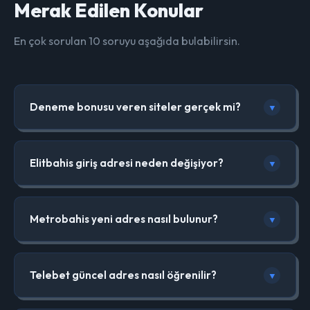
Merak Edilen Konular
En çok sorulan 10 soruyu aşağıda bulabilirsin.
Deneme bonusu veren siteler gerçek mi?
▼
Evet. Deneme bonusu sistemi, platformların yeni
kullanıcıları tanımak için uyguladığı teknik bir teşvik
Elitbahis giriş adresi neden değişiyor?
▼
mekanizmasıdır. Gerçek bakiye olarak tanımlanır; çevrim
şartlarını tamamladıktan sonra para çekme talebine
Adres değişiklikleri teknik altyapı güncellemeleri veya
açılır.
bölgesel yönlendirme ayarlarından kaynaklanır. Bu
Metrobahis yeni adres nasıl bulunur?
▼
sayfadaki "Güncel Adrese Eriş" butonu her zaman aktif
bağlantıyı gösterir.
Bu sayfanın "Güncel Adres" bölümündeki bağlantı
Metrobahis yeni adresine yönlendirir. Arama
Telebet güncel adres nasıl öğrenilir?
▼
motorlarında arama yapmak yerine doğrudan bu
sayfayı kullanman daha güvenlidir.
Telebet güncel erişim bilgisi bu sayfada düzenli olarak