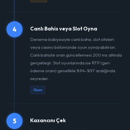
Canlı Bahis veya Slot Oyna
4
Deneme bakiyesiyle canlı bahis, slot siteleri
veya casino bölümünde oyun oynayabilirsin.
Canlı bahiste oran güncellemesi 200 ms altında
gerçekleşir. Slot oyunlarında ise RTP (geri
ödeme oranı) genellikle %94–%97 aralığında
seyreder.
Oyun
Kazancını Çek
5