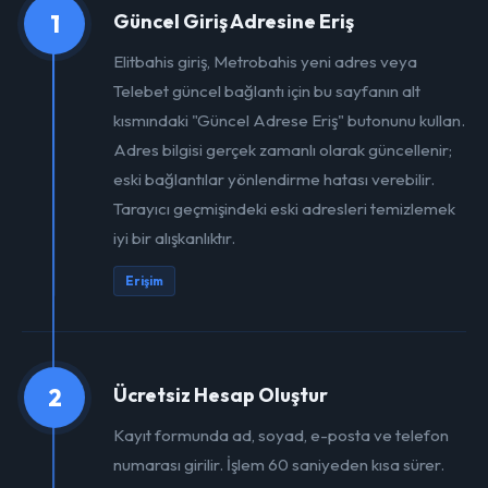
Güncel Giriş Adresine Eriş
1
Elitbahis giriş, Metrobahis yeni adres veya
Telebet güncel bağlantı için bu sayfanın alt
kısmındaki "Güncel Adrese Eriş" butonunu kullan.
Adres bilgisi gerçek zamanlı olarak güncellenir;
eski bağlantılar yönlendirme hatası verebilir.
Tarayıcı geçmişindeki eski adresleri temizlemek
iyi bir alışkanlıktır.
Erişim
Ücretsiz Hesap Oluştur
2
Kayıt formunda ad, soyad, e-posta ve telefon
numarası girilir. İşlem 60 saniyeden kısa sürer.