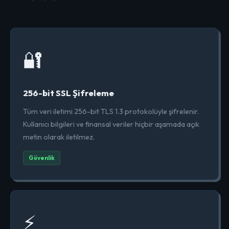
🔐
256-bit SSL Şifreleme
Tüm veri iletimi 256-bit TLS 1.3 protokolüyle şifrelenir.
Kullanıcı bilgileri ve finansal veriler hiçbir aşamada açık
metin olarak iletilmez.
Güvenlik
⚡