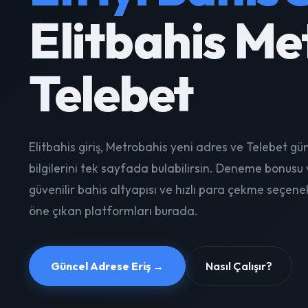
Elitbahis Me
Telebet
Elitbahis giriş, Metrobahis yeni adres ve Telebet gü
bilgilerini tek sayfada bulabilirsin. Deneme bonusu v
güvenilir bahis altyapısı ve hızlı para çekme seçene
öne çıkan platformları burada.
Güncel Adrese Eriş →
Nasıl Çalışır?