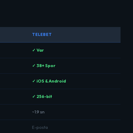
TELEBET
✓ Var
✓ 38+ Spor
✓ iOS & Android
✓ 256-bit
~1.9 sn
E-posta