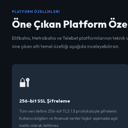
PLATFORM ÖZELLIKLERI
Öne Çıkan Platform Özel
Elitbahis, Metrobahis ve Telebet platformlarının teknik 
öne çıkan altı temel özelliği aşağıda inceleyebilirsin.
🔐
256-bit SSL Şifreleme
Tüm veri iletimi 256-bit TLS 1.3 protokolüyle şifrelenir.
Kullanıcı bilgileri ve finansal veriler hiçbir aşamada açık
metin olarak iletilmez.