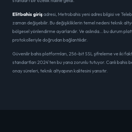
standart bir özellik hâline geldi.
Elitbahis giriş
adresi, Metrobahis yeni adres bilgisi ve Teleb
zaman değişebilir. Bu değişikliklerin temel nedeni teknik alt
bölgesel yönlendirme ayarlarıdır. Ve aslında... bu durum pla
protokolleriyle doğrudan bağlantılıdır.
Güvenilir bahis platformları, 256-bit SSL şifreleme ve iki fak
standartları 2024'ten bu yana zorunlu tutuyor. Canlı bahis b
onay süreleri, teknik altyapının kalitesini yansıtır.