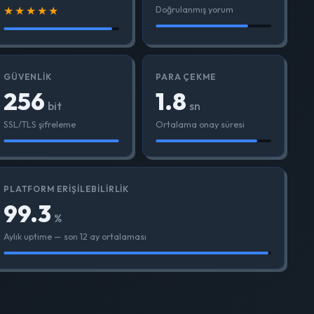
★★★★★
Doğrulanmış yorum
GÜVENLIK
PARA ÇEKME
256
1.8
bit
sn
SSL/TLS şifreleme
Ortalama onay süresi
PLATFORM ERIŞILEBILIRLIK
99.3
%
Aylık uptime — son 12 ay ortalaması