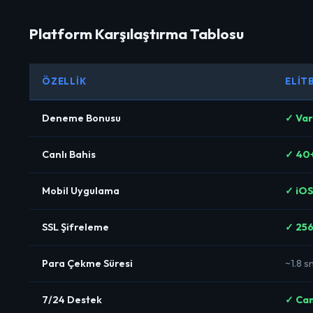
Platform Karşılaştırma Tablosu
ÖZELLIK
ELIT
Deneme Bonusu
✓ Var
Canlı Bahis
✓ 40
Mobil Uygulama
✓ iOS
SSL Şifreleme
✓ 256
Para Çekme Süresi
~1.8 s
7/24 Destek
✓ Can