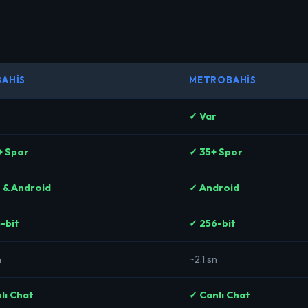
BAHIS
METROBAHIS
✓ Var
+ Spor
✓ 35+ Spor
 & Android
✓ Android
-bit
✓ 256-bit
n
~2.1 sn
lı Chat
✓ Canlı Chat