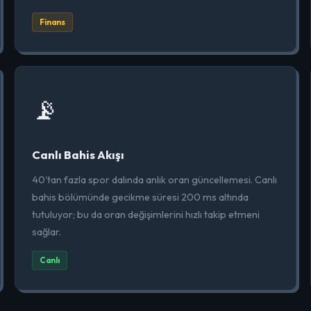
Finans
📡
Canlı Bahis Akışı
40'tan fazla spor dalında anlık oran güncellemesi. Canlı
bahis bölümünde gecikme süresi 200 ms altında
tutuluyor; bu da oran değişimlerini hızlı takip etmeni
sağlar.
Canlı