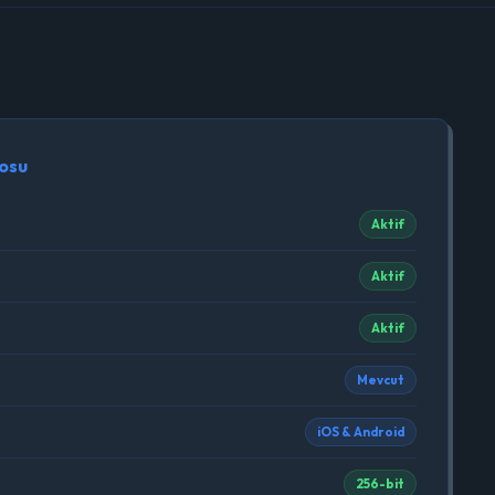
losu
Aktif
Aktif
Aktif
Mevcut
iOS & Android
256-bit