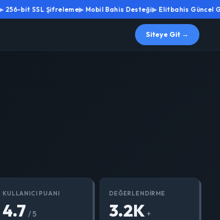
-bit SSL Şifreleme
Mobil Bahis Desteği
Elitbahis Güncel Giriş
Siteye Git →
KULLANICI PUANI
DEĞERLENDIRME
4.7
3.2K
/ 5
+