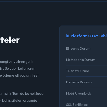
📊 Platform Özet Tab
teler
Elitbahis Durum
Metrobahis Durum
angi bir yatırım şartı
. Bu yapı, kullanıcının
Telebet Durum
e ödeme altyapısını test
Deneme Bonusu
z misin? Tam da bu noktada
Mobil Uyumluluk
i bahis siteleri arasında
SSL Sertifikası