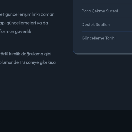
Para Çekme Süresi
et güncel erişim linki zaman
yapı güncellemeleri ya da
Destek Saatleri
tformun güvenlik
Güncelleme Tarihi
törlü kimlik doğrulama gibi
ölümünde 1.8 saniye gibi kısa