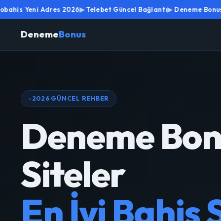
s Yeni Adres 2026
Telebet Güncel Bağlantı
Deneme Bonusu Ver
Deneme
Bonus
2026 GÜNCEL REHBER
Deneme Bon
Siteler
En İyi Bahis S