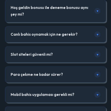
güncellenir. Sayfayı yer imlerine ekleyerek her zaman
Hoş geldin bonusu ile deneme bonusu aynı
▼
doğru adrese ulaşabilirsin.
şey mi?
Hoş geldin bonusu genellikle ilk yatırımın belirli bir
yüzdesi olarak verilir. Deneme bonusu ise yatırım şartı
Canlı bahis oynamak için ne gerekir?
▼
olmaksızın tanımlanan bakiyedir. İkisi farklı
mekanizmalar olmakla birlikte bazı platformlar her
Kayıtlı bir hesap ve minimum bakiye yeterlidir. Canlı
ikisini birlikte sunar.
bahis bölümünde 40'tan fazla spor dalında anlık oran
Slot siteleri güvenli mi?
▼
takibi yapılabilir. Stabil bir internet bağlantısı, 200 ms
altında gecikme için önerilir.
256-bit SSL şifreleme kullanan ve şeffaf RTP oranları
yayınlayan slot siteleri teknik açıdan güvenlidir. RTP oranı
Para çekme ne kadar sürer?
▼
%94 altında olan oyunları tercih etmemek genel bir
kullanıcı tercihi.
Ortalama onay süresi 1.8 saniyedir. Banka havalesi
işlemlerinde bankanın kendi işlem süresi eklenir; bu 1–3 iş
Mobil bahis uygulaması gerekli mi?
▼
günü olabilir. Kripto ve e-cüzdan ödemeleri genellikle
aynı gün tamamlanır.
Hayır. Tüm platformlar mobil tarayıcı üzerinden tam