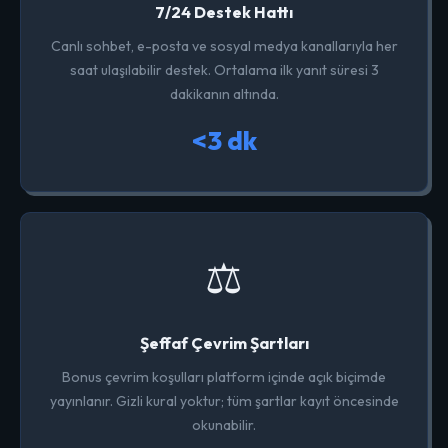
7/24 Destek Hattı
Canlı sohbet, e-posta ve sosyal medya kanallarıyla her
saat ulaşılabilir destek. Ortalama ilk yanıt süresi 3
dakikanın altında.
<3 dk
⚖️
Şeffaf Çevrim Şartları
Bonus çevrim koşulları platform içinde açık biçimde
yayınlanır. Gizli kural yoktur; tüm şartlar kayıt öncesinde
okunabilir.