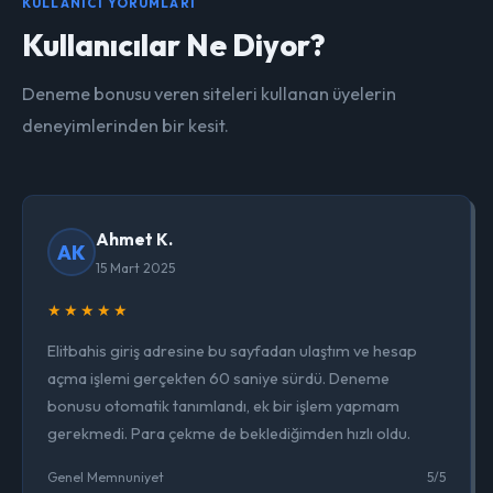
KULLANICI YORUMLARI
Kullanıcılar Ne Diyor?
Deneme bonusu veren siteleri kullanan üyelerin
deneyimlerinden bir kesit.
Ahmet K.
AK
15 Mart 2025
★★★★★
Elitbahis giriş adresine bu sayfadan ulaştım ve hesap
açma işlemi gerçekten 60 saniye sürdü. Deneme
bonusu otomatik tanımlandı, ek bir işlem yapmam
gerekmedi. Para çekme de beklediğimden hızlı oldu.
Genel Memnuniyet
5/5