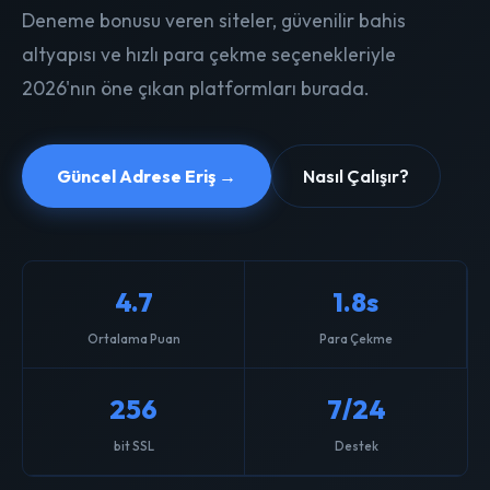
Deneme bonusu veren siteler, güvenilir bahis
altyapısı ve hızlı para çekme seçenekleriyle
2026'nın öne çıkan platformları burada.
Güncel Adrese Eriş →
Nasıl Çalışır?
4.7
1.8s
Ortalama Puan
Para Çekme
256
7/24
bit SSL
Destek