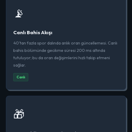
📡
Canlı Bahis Akışı
40'tan fazla spor dalında anlık oran güncellemesi. Canlı
bahis bölümünde gecikme süresi 200 ms altında
tutuluyor; bu da oran değişimlerini hızlı takip etmeni
sağlar.
Canlı
🎁