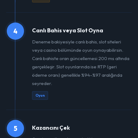
Canlı Bahis veya Slot Oyna
4
Deneme bakiyesiyle canlı bahis, slot siteleri
veya casino bölümünde oyun oynayabilirsin.
Canlı bahiste oran güncellemesi 200 ms altında
gerçekleşir. Slot oyunlarında ise RTP (geri
ödeme oranı) genellikle %94–%97 aralığında
seyreder.
Oyun
Kazancını Çek
5