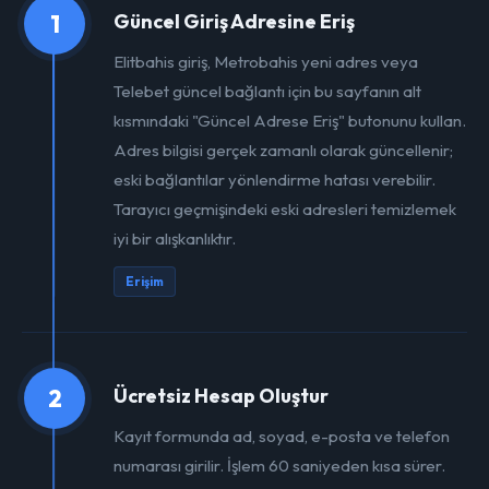
Güncel Giriş Adresine Eriş
1
Elitbahis giriş, Metrobahis yeni adres veya
Telebet güncel bağlantı için bu sayfanın alt
kısmındaki "Güncel Adrese Eriş" butonunu kullan.
Adres bilgisi gerçek zamanlı olarak güncellenir;
eski bağlantılar yönlendirme hatası verebilir.
Tarayıcı geçmişindeki eski adresleri temizlemek
iyi bir alışkanlıktır.
Erişim
Ücretsiz Hesap Oluştur
2
Kayıt formunda ad, soyad, e-posta ve telefon
numarası girilir. İşlem 60 saniyeden kısa sürer.