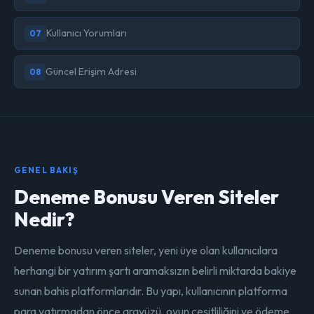
Kullanıcı Yorumları
07
Güncel Erişim Adresi
08
GENEL BAKIŞ
Deneme Bonusu Veren Siteler
Nedir?
Deneme bonusu veren siteler, yeni üye olan kullanıcılara
herhangi bir yatırım şartı aramaksızın belirli miktarda bakiye
sunan bahis platformlarıdır. Bu yapı, kullanıcının platforma
para yatırmadan önce arayüzü, oyun çeşitliliğini ve ödeme