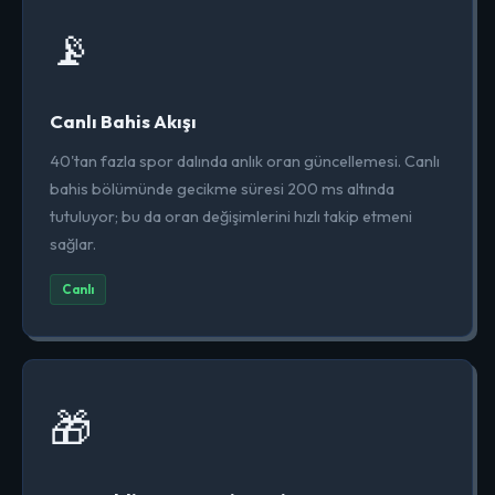
📡
Canlı Bahis Akışı
40'tan fazla spor dalında anlık oran güncellemesi. Canlı
bahis bölümünde gecikme süresi 200 ms altında
tutuluyor; bu da oran değişimlerini hızlı takip etmeni
sağlar.
Canlı
🎁