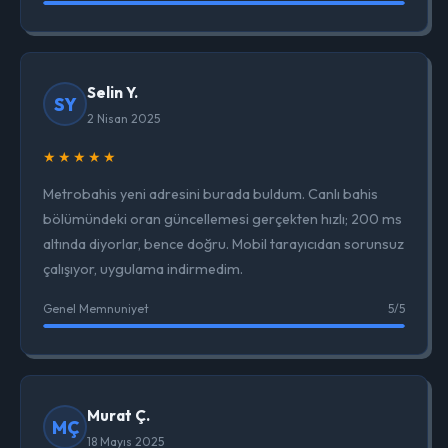
Selin Y.
SY
2 Nisan 2025
★★★★★
Metrobahis yeni adresini burada buldum. Canlı bahis
bölümündeki oran güncellemesi gerçekten hızlı; 200 ms
altında diyorlar, bence doğru. Mobil tarayıcıdan sorunsuz
çalışıyor, uygulama indirmedim.
Genel Memnuniyet
5/5
Murat Ç.
MÇ
18 Mayıs 2025