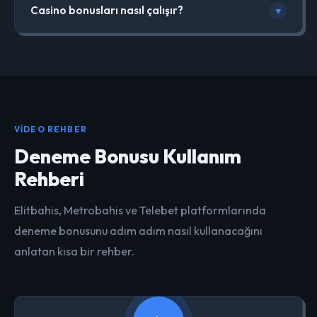
işlevli erişim sunar. Uygulama indirmek tercih
Casino bonusları nasıl çalışır?
▼
meselesidir; bazı kullanıcılar tarayıcı erişimini daha hızlı
buluyor.
Casino bonusları haftalık güncellenir. Yükleme bonusu,
nakit iade ve bedava çevirme seçenekleri en yaygın
türlerdir. Her bonusun ayrı çevrim şartı vardır; bunları
bonus sayfasında kontrol etmek önemlidir.
VIDEO REHBER
Deneme Bonusu Kullanım
Rehberi
Elitbahis, Metrobahis ve Telebet platformlarında
deneme bonusunu adım adım nasıl kullanacağını
anlatan kısa bir rehber.