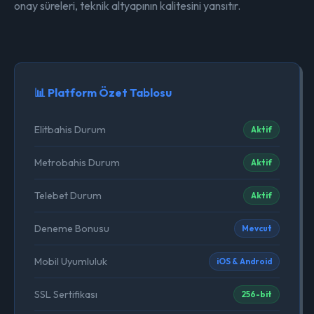
onay süreleri, teknik altyapının kalitesini yansıtır.
📊 Platform Özet Tablosu
Elitbahis Durum
Aktif
Metrobahis Durum
Aktif
Telebet Durum
Aktif
Deneme Bonusu
Mevcut
Mobil Uyumluluk
iOS & Android
SSL Sertifikası
256-bit