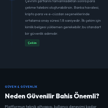
Çevrim şartlarını tamamladıktan sonra para
çekme talebini oluşturabilirsin. Banka havalesi,
kripto para ve e-cüzdan seçeneklerinde
ortalama onay süresi 1.8 saniyedir. İlk çekim için
kimlik belgesi yüklemen gerekebilir; bu standart
bir güvenlik adımıdır.
Çekim
GÜVEN & GÜVENLIK
Neden Güvenilir Bahis Önemli?
Platformun teknik altyapısı, kullanıcı deneyimi kadar