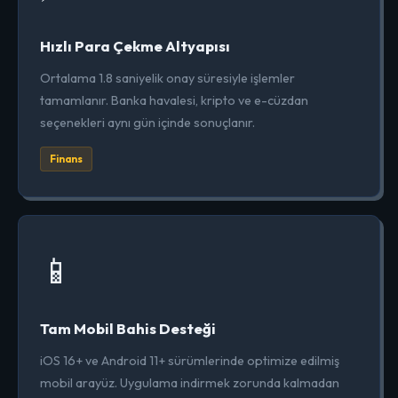
Hızlı Para Çekme Altyapısı
Ortalama 1.8 saniyelik onay süresiyle işlemler
tamamlanır. Banka havalesi, kripto ve e-cüzdan
seçenekleri aynı gün içinde sonuçlanır.
Finans
📱
Tam Mobil Bahis Desteği
iOS 16+ ve Android 11+ sürümlerinde optimize edilmiş
mobil arayüz. Uygulama indirmek zorunda kalmadan