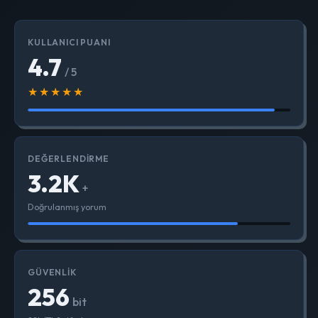
KULLANICI PUANI
4.7
/ 5
★★★★★
DEĞERLENDIRME
3.2K
+
Doğrulanmış yorum
GÜVENLIK
256
bit