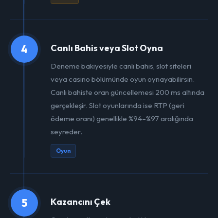
Canlı Bahis veya Slot Oyna
4
Deneme bakiyesiyle canlı bahis, slot siteleri
veya casino bölümünde oyun oynayabilirsin.
Canlı bahiste oran güncellemesi 200 ms altında
gerçekleşir. Slot oyunlarında ise RTP (geri
ödeme oranı) genellikle %94–%97 aralığında
seyreder.
Oyun
Kazancını Çek
5