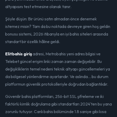
altyapısını test etmesine olanak tanır.
Şöyle düşün: Bir ürünü satın almadan önce denemek
istemez misin? Tam da bu noktada devreye giren hoş geldin
bonusu sistemi, 2026 itibarıyla en iyi bahis siteleri arasında
standart bir özellik hâline geldi.
Elitbahis giriş
adresi, Metrobahis yeni adres bilgisi ve
Telebet güncel erişim linki zaman zaman değişebilir. Bu
değişikliklerin temel nedeni teknik altyapı güncellemeleri ya
da bölgesel yönlendirme ayarlarıdır. Ve aslında... bu durum
platformun güvenlik protokolleriyle doğrudan bağlantılıdır.
Güvenilir bahis platformları, 256-bit SSL şifreleme ve iki
faktörlü kimlik doğrulama gibi standartları 2024'ten bu yana
zorunlu tutuyor. Canlı bahis bölümünde 1.8 saniye gibi kısa