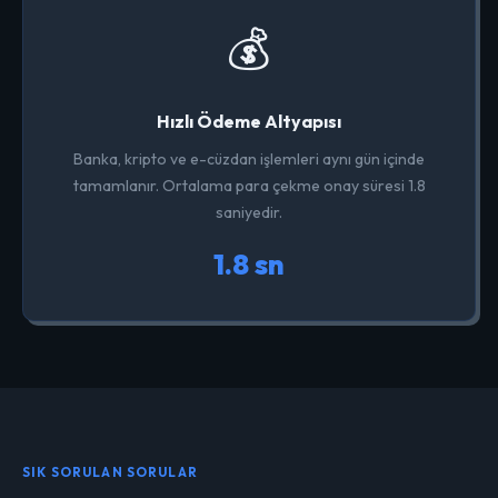
💰
Hızlı Ödeme Altyapısı
Banka, kripto ve e-cüzdan işlemleri aynı gün içinde
tamamlanır. Ortalama para çekme onay süresi 1.8
saniyedir.
1.8 sn
SIK SORULAN SORULAR