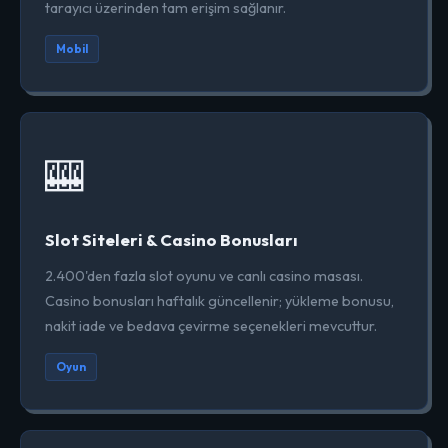
tarayıcı üzerinden tam erişim sağlanır.
Mobil
🎰
Slot Siteleri & Casino Bonusları
2.400'den fazla slot oyunu ve canlı casino masası.
Casino bonusları haftalık güncellenir; yükleme bonusu,
nakit iade ve bedava çevirme seçenekleri mevcuttur.
Oyun