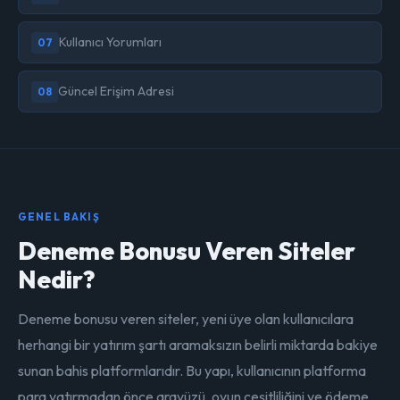
Kullanıcı Yorumları
07
Güncel Erişim Adresi
08
GENEL BAKIŞ
Deneme Bonusu Veren Siteler
Nedir?
Deneme bonusu veren siteler, yeni üye olan kullanıcılara
herhangi bir yatırım şartı aramaksızın belirli miktarda bakiye
sunan bahis platformlarıdır. Bu yapı, kullanıcının platforma
para yatırmadan önce arayüzü, oyun çeşitliliğini ve ödeme