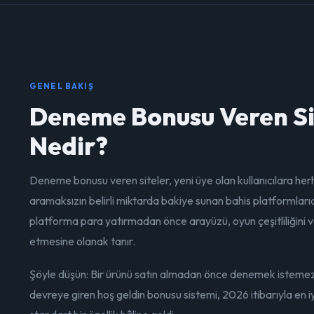
GENEL BAKIŞ
Deneme Bonusu Veren Si
Nedir?
Deneme bonusu veren siteler, yeni üye olan kullanıcılara herh
aramaksızın belirli miktarda bakiye sunan bahis platformlarıdır
platforma para yatırmadan önce arayüzü, oyun çeşitliliğini v
etmesine olanak tanır.
Şöyle düşün: Bir ürünü satın almadan önce denemek isteme
devreye giren hoş geldin bonusu sistemi, 2026 itibarıyla en iy