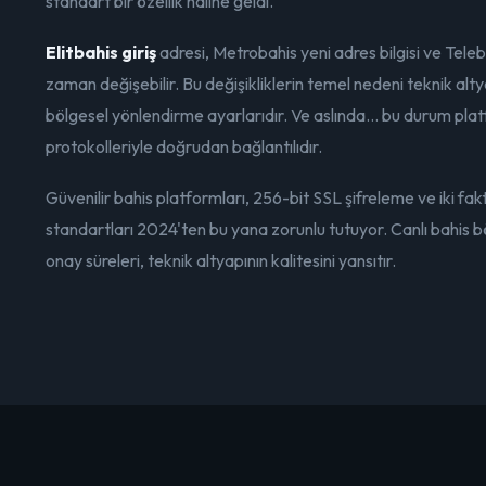
standart bir özellik hâline geldi.
Elitbahis giriş
adresi, Metrobahis yeni adres bilgisi ve Teleb
zaman değişebilir. Bu değişikliklerin temel nedeni teknik alt
bölgesel yönlendirme ayarlarıdır. Ve aslında... bu durum pla
protokolleriyle doğrudan bağlantılıdır.
Güvenilir bahis platformları, 256-bit SSL şifreleme ve iki fak
standartları 2024'ten bu yana zorunlu tutuyor. Canlı bahis b
onay süreleri, teknik altyapının kalitesini yansıtır.