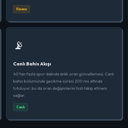
Finans
📡
Canlı Bahis Akışı
40'tan fazla spor dalında anlık oran güncellemesi. Canlı
bahis bölümünde gecikme süresi 200 ms altında
tutuluyor; bu da oran değişimlerini hızlı takip etmeni
sağlar.
Canlı