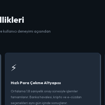
likleri
ve kullanıcı deneyimi açısından
⚡
Hızlı Para Çekme Altyapısı
Ortalama 1.8 saniyelik onay süresiyle işlemler
tamamlanır. Banka havalesi, kripto ve e-cüzdan
seçenekleri aynı gün içinde sonuçlanır.