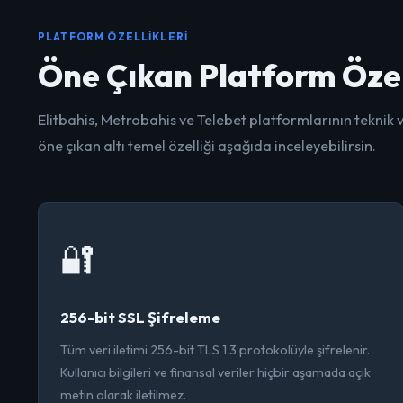
PLATFORM ÖZELLIKLERI
Öne Çıkan Platform Özel
Elitbahis, Metrobahis ve Telebet platformlarının teknik 
öne çıkan altı temel özelliği aşağıda inceleyebilirsin.
🔐
256-bit SSL Şifreleme
Tüm veri iletimi 256-bit TLS 1.3 protokolüyle şifrelenir.
Kullanıcı bilgileri ve finansal veriler hiçbir aşamada açık
metin olarak iletilmez.