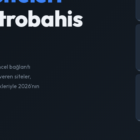
trobahis
ncel bağlantı
eren siteler,
kleriyle 2026'nın