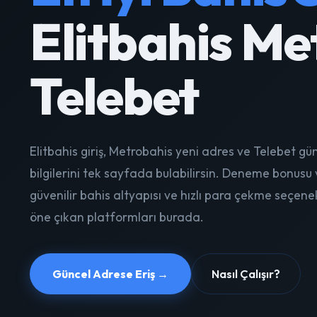
Elitbahis Me
Telebet
Elitbahis giriş, Metrobahis yeni adres ve Telebet gü
bilgilerini tek sayfada bulabilirsin. Deneme bonusu v
güvenilir bahis altyapısı ve hızlı para çekme seçene
öne çıkan platformları burada.
Güncel Adrese Eriş →
Nasıl Çalışır?