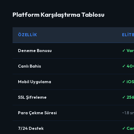
Platform Karşılaştırma Tablosu
ÖZELLIK
ELIT
Deneme Bonusu
✓ Var
Canlı Bahis
✓ 40
Mobil Uygulama
✓ iOS
SSL Şifreleme
✓ 256
Para Çekme Süresi
~1.8 s
7/24 Destek
✓ Can