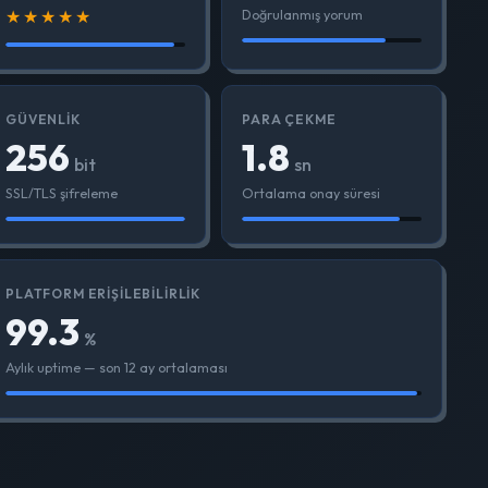
★★★★★
Doğrulanmış yorum
GÜVENLIK
PARA ÇEKME
256
1.8
bit
sn
SSL/TLS şifreleme
Ortalama onay süresi
PLATFORM ERIŞILEBILIRLIK
99.3
%
Aylık uptime — son 12 ay ortalaması