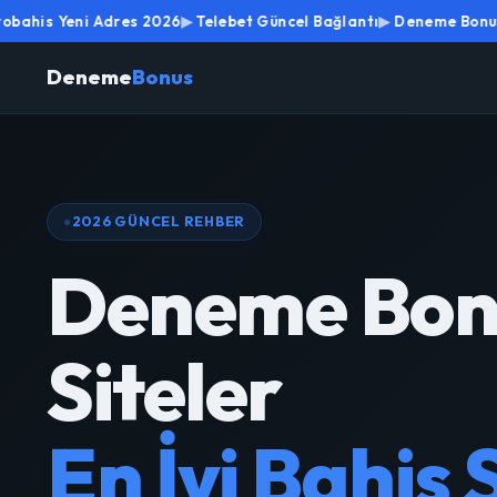
is Yeni Adres 2026
Telebet Güncel Bağlantı
Deneme Bonusu Ver
Deneme
Bonus
2026 GÜNCEL REHBER
Deneme Bon
Siteler
En İyi Bahis S